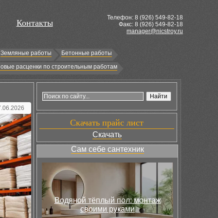
Телефон: 8 (
926
) 549-82-18
Контакты
Факс: 8 (926) 549-82-18
manager@nicstroy.ru
Земляные работы
Бетонные работы
овые расценки по строительным работам
7.06.2026
Скачать прайс лист
Скачать
Сам себе сантехник
Водяной тёплый пол: монтаж
своими руками