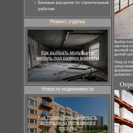
Базовые расценки по строительным
работам
Ремонт, отделка
Выбор пли
светлые от
высокой пр
Как выбрать модульную
долгий сро
мебель под размер комнаты
Уход за пл
средствами
формируют 
добавляет 
Опре
Новости недвижимости
Как проверить надёжность
девелопера коттеджного
посёлка