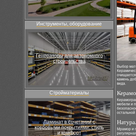
Инструменты, оборудование
Генераторы для автономного
строительства
Выбор мате
Керамичес
очищается 
камень доб
вида.
Керамо
Стройматериалы
Керамогран
мебели и 
безопаснос
остальной 
Натура
Ламинат в сочетании с
ковровыми покрытиями: стиль
Мрамор и г
и комфорт
регулярная