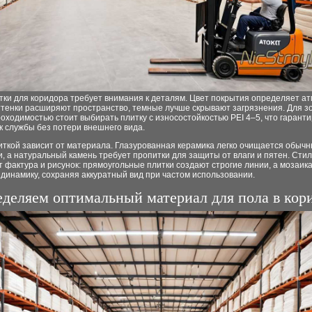
тки для коридора требует внимания к деталям. Цвет покрытия определяет а
тенки расширяют пространство, темные лучше скрывают загрязнения. Для зо
оходимостью стоит выбирать плитку с износостойкостью PEI 4–5, что гарант
к службы без потери внешнего вида.
иткой зависит от материала. Глазурованная керамика легко очищается обыч
, а натуральный камень требует пропитки для защиты от влаги и пятен. Сти
фактура и рисунок: прямоугольные плитки создают строгие линии, а мозаик
динамику, сохраняя аккуратный вид при частом использовании.
деляем оптимальный материал для пола в кор