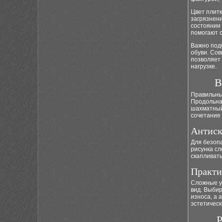
Цвет плитк
загрязнен
состоянии 
помогают 
Важно подб
обуви. Со
позволяет 
нагрузке.
В
Правильны
Продольная
шахматный
сочетание 
Антиск
Для безоп
рисунка сл
скапливать
Практи
Сложные уз
вид. Выбир
износа, а 
эстетичес
Р