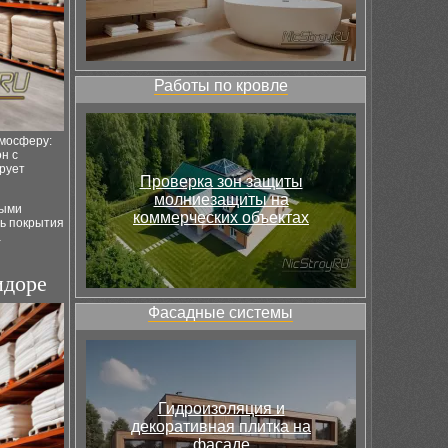
Работы по кровле
тмосферу:
н с
ирует
Проверка зон защиты
молниезащиты на
ными
коммерческих объектах
ль покрытия
а
идоре
Фасадные системы
Гидроизоляция и
декоративная плитка на
фасаде