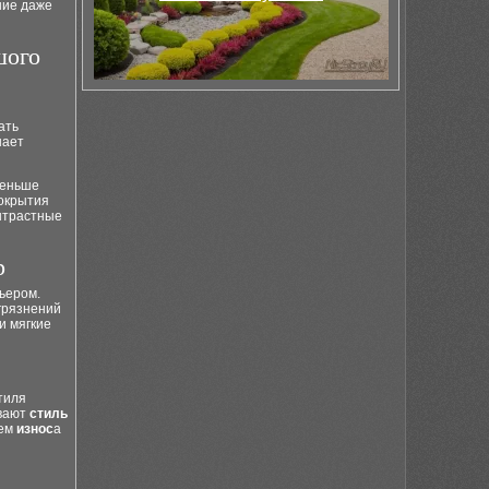
ние даже
шого
ать
шает
меньше
покрытия
онтрастные
р
ьером.
грязнений
и мягкие
тиля
ивают
стиль
лем
износ
а