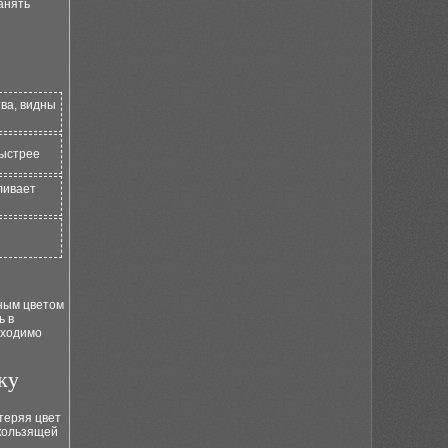
анять
ва, видны
быстрее
ливает
ьным цветом
ь в
бходимо
ку
теряя цвет
скользящей