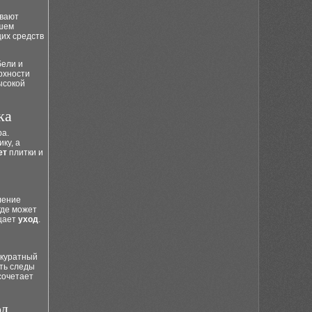
ывают
ошем
щих средств
бели и
рхности
ысокой
ка
а.
ку, а
ет
плитки и
ление
где может
ощает
уход
.
ккуратный
ть следы
сочетает
од