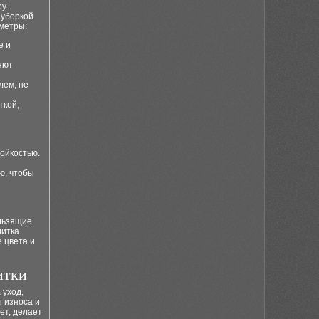
у.
 уборкой
метры:
е и
яют
лем, не
ткой,
ойкостью.
ю, чтобы
ользящие
литка
 цвета и
итки
 уход,
ы износа и
ет, делает