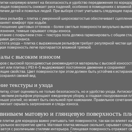
литки напрямую влияет на безопасность и удобство передвижения по коридор
зящая поверхность снижает риск падений, особенно в помещениях с влажной
аличии детей и пожилых людей. При выборе стоит учитывать следующие пара
бина рельефа – плитка с умеренной шероховатостью обеспечивает сцеплени
раняет комфорт при ходьбе.
тношение цветовых оттенков – более светлые поверхности визуально выявл
рязнения, темные скрывают следы износа.
етание с покрытием стен – текстура пола должна гармонировать с общим сти
давая диссонанса.
стота ухода – плитка с выраженным рельефом требует регулярной чистки ще
дкая поверхность легче протирается влажной тряпкой.
алы с высоким износом
оров с высокой проходимостью рекомендуются материалы с высокой износост
нит или плитка с PEI 4–5 выдерживают постоянное движение и сохраняют
ящие свойства. Цвет поверхности при этом должен быть устойчив к истирани
сохранял свежий вид.
ние текстуры и ухода
итку, стоит оценивать не только безопасность, но и удобство ухода. Антиск
с мелким рельефом упрощают ежедневную уборку, а гладкая глазурованная п
ньше усилий, но может быть скользкой при намокании. Правильное сочетание
могает скрывать загрязнения и следы износа.
вниваем матовую и глянцевую поверхность пл
 плитки для коридора важно учитывать тип поверхности, так как он влияет на
зуальное восприятие цвета. Матовая плитка меньше скользит, скрывает след
тается с различными стилями интерьера. Глянцевая поверхность отражает св