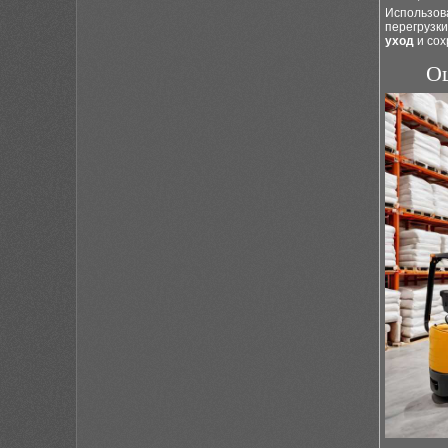
Использова
перегрузки
уход
и сох
Оц