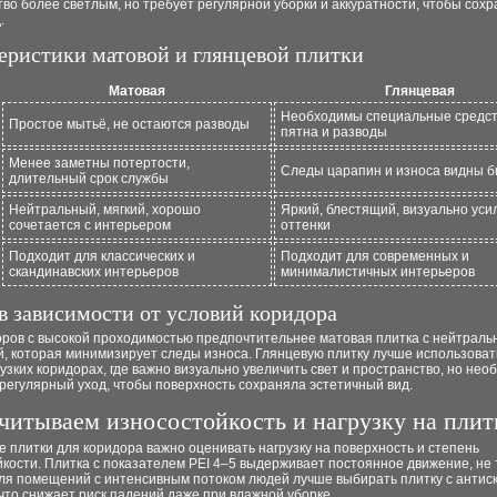
во более светлым, но требует регулярной уборки и аккуратности, чтобы сохр
.
еристики матовой и глянцевой плитки
Матовая
Глянцевая
Необходимы специальные средст
Простое мытьё, не остаются разводы
пятна и разводы
Менее заметны потертости,
Следы царапин и износа видны 
длительный срок службы
Нейтральный, мягкий, хорошо
Яркий, блестящий, визуально уси
сочетается с интерьером
оттенки
Подходит для классических и
Подходит для современных и
скандинавских интерьеров
минималистичных интерьеров
в зависимости от условий коридора
оров с высокой проходимостью предпочтительнее матовая плитка с нейтрал
й, которая минимизирует следы износа. Глянцевую плитку лучше использоват
узких коридорах, где важно визуально увеличить свет и пространство, но нео
регулярный уход, чтобы поверхность сохраняла эстетичный вид.
читываем износостойкость и нагрузку на плит
 плитки для коридора важно оценивать нагрузку на поверхность и степень
кости. Плитка с показателем PEI 4–5 выдерживает постоянное движение, не 
Для помещений с интенсивным потоком людей лучше выбирать плитку с анти
что снижает риск падений даже при влажной уборке.