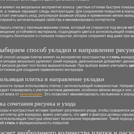
и влияет на визуальное восприятие износа: светлые оттенки быстрее показ
ия, а темные скрывают следы эксплуатации. Для сохранения покрытия в хор
стоит учитывать уход: регулярная влажная уборка и применение мягких мою
сохранить антискользящие свойства и минимизировать потертости.
ирать плитку с прочным верхним слоем, который не стирается под весом ме
вмещение устойчивого материала, подходящего цвета и антискользящей пове
создать безопасное и стильное покрытие, которое сохраняет вид даже при в
ыбираем способ укладки и направление рисун
й способ укладки плитки влияет на восприятие пространства и
стиль
коридор
 укладка визуально удлиняет узкий коридор, диагональная добавляет динами
 рисунок делает пол более выразительным. При выборе важно учитывать
цв
оттенков для создания гармоничного интерьера.
ользящая плитка и направление укладки
асности лучше использовать плитку с антискользящей поверхностью. Направ
едует планировать с учетом потоков движения, особенно вблизи входа и зон, 
ся влага от
канализация
. Это позволяет минимизировать скольжение и упр
ка сочетания рисунка и ухода
оры и контрастные вставки требуют регулярного ухода, чтобы сохранялся а
ая плитку для коридора, важно учитывать, что
цвет
и фактура должны скрыва
антискользящая текстура облегчает безопасное передвижение. Такой подход 
кий
стиль
и функциональность покрытия.
асчет необходимого количества плитки и расх