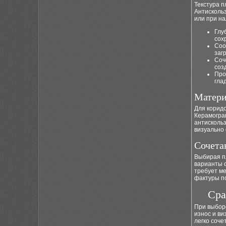
Текстура п
Антисколь
или при н
Глу
сох
Соо
заг
Соч
соз
Про
гла
Матери
Для корид
Керамогра
антискольз
визуально 
Сочета
Выбирая пл
варианты 
требует ме
фактуры по
Сра
При выборе
износ и ви
легко соче