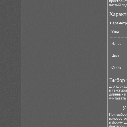
пространст
чистый вид
Характ
Параметр
Уход
Износ
Цвет
Стиль
Выбор 
Для корид
и текстуро
длинных и 
учитывать 
У
При выборе
износостой
и форму. 
фактурой, 