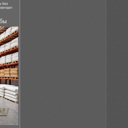
ы без
блегчает
ьбы