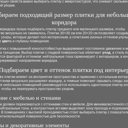
ящих свойств важно выбирать плитку с микротекстурой, что снижает скольже
й уборке.
ираем подходящий размер плитки для неболь
коридора
 коридора лучше подбирать плитку среднего или маленького размера, чтобы
во визуально не сжималось. Плитка 30×30 см или 20×20 см позволяет создав
 узоры, которые делают пол интересным, а сочетание разных оттенков улуч
е
цвет
а и глубины помещения.
итка с повышенной износостойкостью выдерживает постоянное движение и 
а трещинам. Выбор плитки с гладкой поверхностью облегчает
уход
, а стиль 
тся фактурой и оттенком: нейтральные тона гармонируют с интерьером, а к
одчеркивают направление коридора.
Подбираем цвет и оттенок плитки под интерье
т
а плитки влияет на восприятие пространства и гармонию с остальным интер
ттенки визуально расширяют коридор, а темные помогают скрывать следы за
Для небольших помещений рекомендуется использовать однотонную плитку ил
 чтобы не перегружать пространство узором.
ние с мебелью и стенами
и должен перекликаться с оттенками стен и мебели. Для минималистичного с
нейтральные тона, а контрастные вставки выделяют зону прохода и подчерк
. В помещениях с высокой проходимостью стоит выбирать плитку с показате
антискользящей поверхностью для безопасности.
ы и декоративные элементы