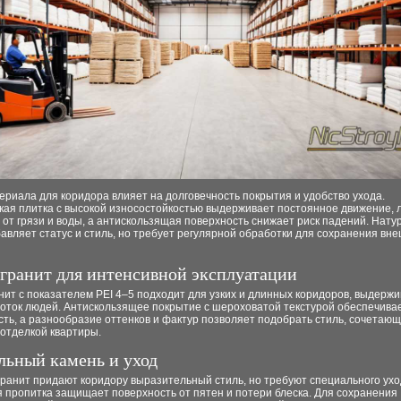
риала для коридора влияет на долговечность покрытия и удобство ухода.
кая плитка с высокой износостойкостью выдерживает постоянное движение, л
от грязи и воды, а антискользящая поверхность снижает риск падений. Нат
авляет статус и стиль, но требует регулярной обработки для сохранения вн
гранит для интенсивной эксплуатации
ит с показателем PEI 4–5 подходит для узких и длинных коридоров, выдержи
поток людей. Антискользящее покрытие с шероховатой текстурой обеспечива
ть, а разнообразие оттенков и фактур позволяет подобрать стиль, сочетающ
отделкой квартиры.
льный камень и уход
ранит придают коридору выразительный стиль, но требуют специального ухо
 пропитка защищает поверхность от пятен и потери блеска. Для сохранения