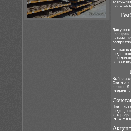
антискольз
при влажно
Выб
Для узкого
пространст
ритмичные
восприяти
Мелкая пл
подвержен
определяе
вставки п
Выбор
цве
Светлые о
и износ. 
градиенты,
Сочета
Цвет плитк
подходят 
интерьера
PEI 4–5 и 
Акцент