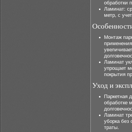
обработки п
Ламинат: ср
метр, с уче
Особенности
Монтаж парк
применения
увеличивает
долговечнос
Ламинат ук
упрощает м
покрытия пр
Уход и эксп
Паркетная д
обработке 
долговечно
Ламинат тр
уборка без
траты.