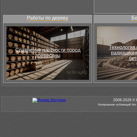
Работы по дереву
Бе
Технология 
Сравнение плотности пород
радиацион
древесины
бет
2008-2026 © 
Копирование публикаций без