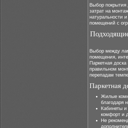
Выбор покрытия 
затрат на монтаж
натуральности и
помещений с ог
Подходящие
Выбор между лам
помещения, инте
Паркетная доска
правильном монт
перепадам темп
Паркетная д
Жилые комн
благодаря н
Кабинеты и 
комфорт и 
Не рекоменд
дополнитель