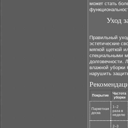
может стать бол
функциональнос
Уход з
Правильный уход
эстетические сво
мягкой щеткой и
специальными м
долговечности. 
влажной уборки 
нарушить защит
Рекомендаци
Частота
Покрытие
уборки
1–2
Паркетная
раза в
доска
неделю
2–3