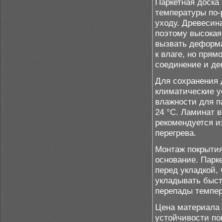
Паркетная доска
температуры по-р
уходу. Древесин
поэтому высокая
вызвать деформа
к влаге, но прям
соединение и де
Для сохранения 
климатические 
влажности для п
24 °C. Ламинат 
рекомендуется и
перегрева.
Монтаж покрытия
основание. Парк
перед укладкой,
укладывать быст
перепады темпер
Цена материала 
устойчивости по