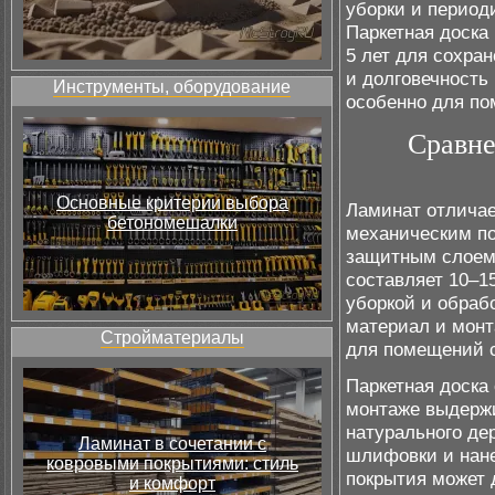
уборки и период
Паркетная доска
5 лет для сохра
и долговечность
Инструменты, оборудование
особенно для по
Сравне
Основные критерии выбора
Ламинат отличае
бетономешалки
механическим по
защитным слоем.
составляет 10–15
уборкой и обраб
материал и монт
Стройматериалы
для помещений с
Паркетная доска
монтаже выдержи
натурального де
Ламинат в сочетании с
шлифовки и нане
ковровыми покрытиями: стиль
покрытия может 
и комфорт