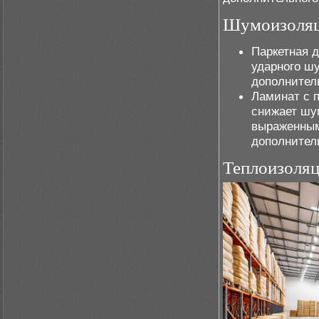
Шумоизоля
Паркетная 
ударного шу
дополнител
Ламинат с 
снижает шум
выраженным
дополнител
Теплоизоля