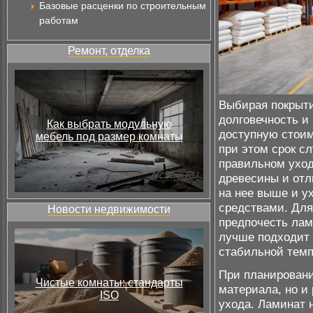
Базовые расценки по строительным
работам
Ремонт, отделка
Выбирая покрыти
долговечность и
Как выбрать модульную
доступную стоим
мебель под размер комнаты
при этом срок сл
правильном уход
древесины и отл
на нее выше и у
средствами. Дл
Новости недвижимости
предпочесть лами
лучше подходит 
стабильной темп
При планировани
Чистые комнаты: стандарты
материала, но и
ISO
ухода. Ламинат 