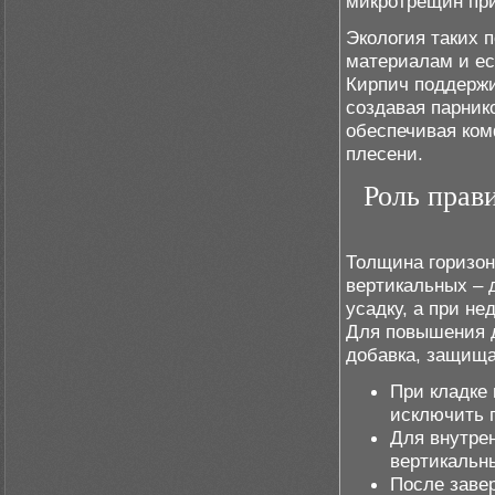
микротрещин пр
Экология таких 
материалам и ес
Кирпич поддержи
создавая парник
обеспечивая ком
плесени.
Роль прав
Толщина горизон
вертикальных – 
усадку, а при не
Для повышения 
добавка, защища
При кладке
исключить 
Для внутрен
вертикальн
После заве