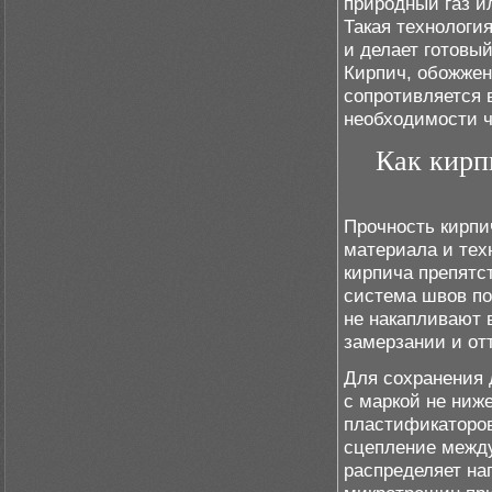
природный газ и
Такая технология
и делает готовы
Кирпич, обожжен
сопротивляется 
необходимости ч
Как кирп
Прочность кирпи
материала и тех
кирпича препятс
система швов по
не накапливают 
замерзании и от
Для сохранения 
с маркой не ниж
пластификаторо
сцепление между
распределяет на