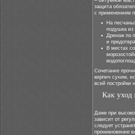
– битумной маст
защита обязател
с применением п
На песчаны
подушка из
Дренаж по 
и предотвр
В местах со
морозостой
водопоглощ
Сочетание прочн
кирпич сухим, и
всей постройки 
Как уход
Даже при высоко
зависит от регу
следует устраня
проникновение в