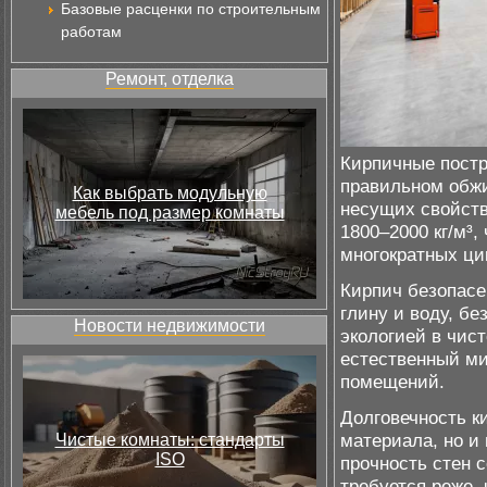
Базовые расценки по строительным
работам
Ремонт, отделка
Кирпичные постр
правильном обжи
Как выбрать модульную
несущих свойств
мебель под размер комнаты
1800–2000 кг/м³,
многократных ци
Кирпич безопасе
глину и воду, бе
Новости недвижимости
экологией в чис
естественный ми
помещений.
Долговечность к
материала, но и
Чистые комнаты: стандарты
ISO
прочность стен с
требуется реже, 