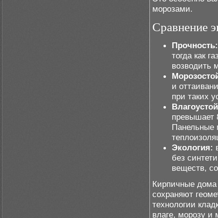
морозами.
Сравнение э
Прочность:
тогда как г
возводить 
Морозостой
и оттаивани
при таких у
Влагоустой
превышает 
Панельные 
теплоизоля
Экология:
в
без синтет
веществ, с
Кирпичные дома
сохраняют геоме
технологии клад
влаге, морозу и