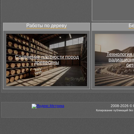
Работы по дереву
Бе
Технология 
Сравнение плотности пород
радиацион
древесины
бет
2008-2026 © 
Копирование публикаций без