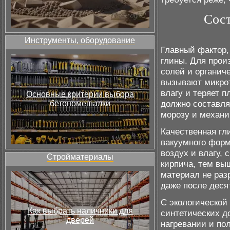
Сост
Инструменты, оборудование
Главный фактор,
глины. Для прои
солей и органич
вызывают микрот
влагу и теряет 
Основные критерии выбора
должно составля
бетономешалки
морозу и механи
Качественная гл
вакуумного форм
воздух и влагу, 
Стройматериалы
кирпича, тем выш
материал не раз
даже после деся
С экологической 
Как выбрать наличники для
синтетических д
дверей
нагревании и по