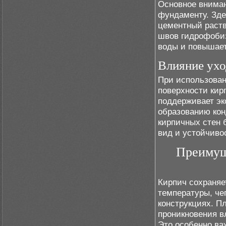
Основное вниман
фундаменту. Зде
цементный раств
швов гидрофоби
воды и повышает
Влияние ухо
При использован
поверхности кир
поддерживает эк
образованию кон
кирпичных стен 
вид и устойчиво
Преимущ
Кирпич сохраняе
температуры, чег
конструкциях. П
проникновения в
Это особенно ва