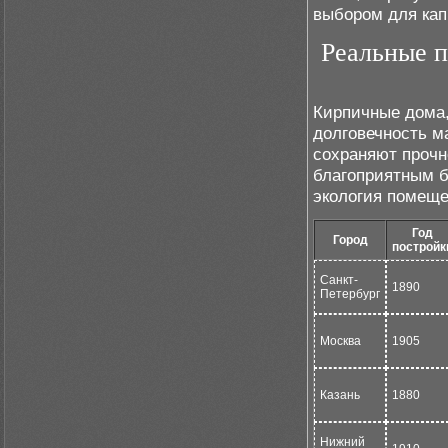
выбором для кап
Реальные п
Кирпичные дома,
долговечность м
сохраняют прочн
благоприятным б
экология помеще
Год
Город
постройк
Санкт-
1890
Петербург
Москва
1905
Казань
1880
Нижний