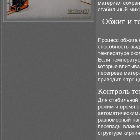
материал сохран
стабильный микр
Обжиг и те
Процесс обжига 
способность выд
температуре окол
Если температур
которые впитыва
перегреве матер
приводит к трещ
Контроль те
Для стабильной 
режим и время о
автоматическими
равномерный наг
перепады влажно
структуре кирпич