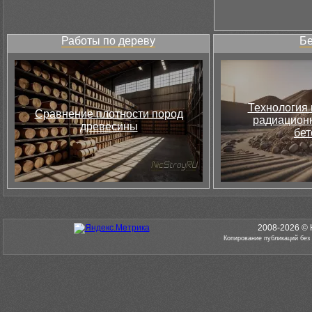
Работы по дереву
Бе
Технология 
Сравнение плотности пород
радиацион
древесины
бет
2008-2026 © 
Копирование публикаций без