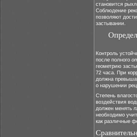
становится рыхл
Соблюдение рек
позволяют дости
застывании.
Определ
Контроль устойч
после полного
о
геометрию засты
72 часа. При ко
должна превышат
о нарушении рец
Степень влагост
воздействия вод
должен менять
п
необходимо учи
как различные ф
Сравнительн