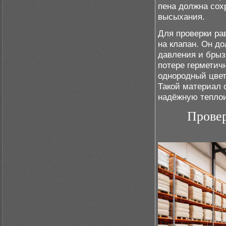
пена должна сох
высыхания.
Для проверки ра
на клапан. Он д
давления и брыз
потере герметич
однородный цвет
Такой материал 
надёжную теплои
Провер