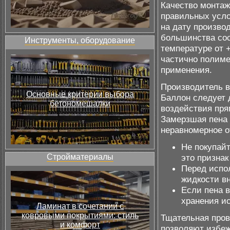
Качество монтаж
правильных усло
на дату произво
большинства сос
Инструменты, оборудование
температуре от 
частично полиме
применения.
Производитель в
Основные критерии выбора
Баллон следует 
бетономешалки
воздействия пря
Замерзшая пена 
неравномерное о
Не покупай
Стройматериалы
это признак
Перед испо
жидкости вн
Если пена в
хранения ис
Ламинат в сочетании с
ковровыми покрытиями: стиль
Тщательная пров
и комфорт
позволяют избеж