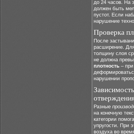
до 24 часов. На 
должен быть мел
пустот. Если на
нарушение техно
Проверка пл
После застывани
расширение. Дл
толщину слоя ср
не должна превы
плотность
– при
деформироваться
нарушении пропо
Зависимость
отверждени
Разные
произво
на конечную тек
категории помог
упругости. При 
воздуха во врем