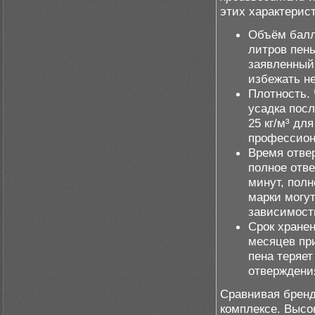
этих характерист
Объём балл
литров пен
заявленный
избежать н
Плотность.
усадка посл
25 кг/м³ дл
профессион
Время отве
полное отв
минут, пол
марки могу
зависимост
Срок хранен
месяцев пр
пена теряет
отверждени
Сравнивая бренд
комплексе. Высо