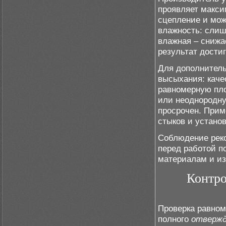
проявляет макси
сцепление и мож
влажность: слиш
влажная – снижа
результат дости
Для дополнитель
высыхания: каче
равномерную пло
или неоднородну
просрочен. Прим
стыков и установ
Соблюдение реко
перед работой п
материалам и из
Контро
Проверка равном
полного
отвержд