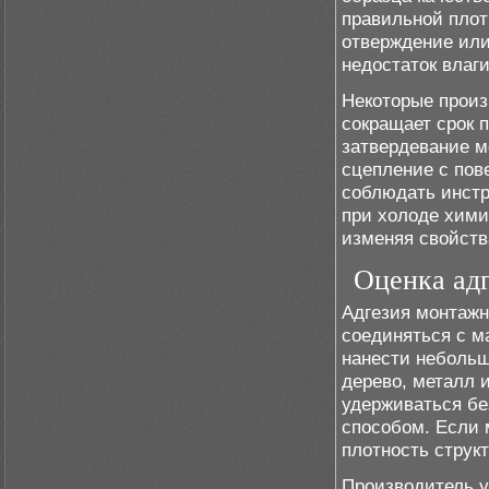
правильной плот
отверждение или
недостаток влаг
Некоторые произ
сокращает срок 
затвердевание м
сцепление с пов
соблюдать инстр
при холоде хими
изменяя свойств
Оценка ад
Адгезия монтажн
соединяться с м
нанести небольш
дерево, металл 
удерживаться бе
способом. Если 
плотность струк
Производитель у