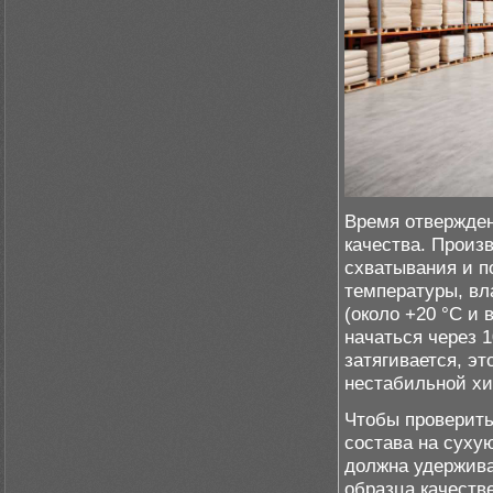
Время отвержден
качества. Произ
схватывания и п
температуры, вл
(около +20 °C и
начаться через 1
затягивается, эт
нестабильной х
Чтобы проверить
состава на сухую
должна удержива
образца качеств