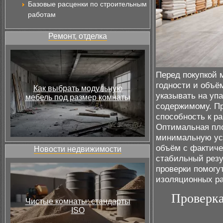
Базовые расценки по строительным
работам
Ремонт, отделка
Перед покупкой 
годности и объё
Как выбрать модульную
указывать на уп
мебель под размер комнаты
содержимому. Пр
способность к р
Оптимальная пло
минимальную уса
объём с фактиче
Новости недвижимости
стабильный резу
проверки помогу
изоляционных ра
Проверка
Чистые комнаты: стандарты
ISO