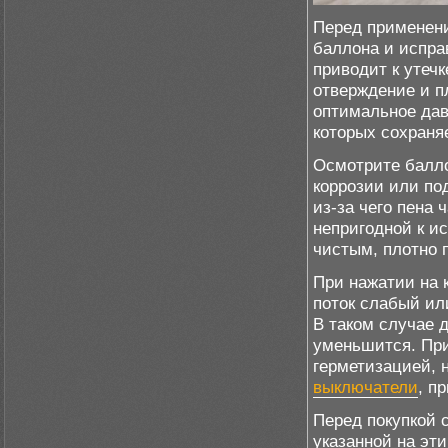
Перед применени
баллона и испра
приводит к утечк
отверждение и п
оптимальное дав
которых сохраня
Осмотрите балло
коррозии или по
из-за чего пена
непригодной к и
чистым, плотно 
При нажатии на 
поток слабый ил
В таком случае 
уменьшится. При
герметизацией,
выключатели
, п
Перед покупкой 
указанной на эти