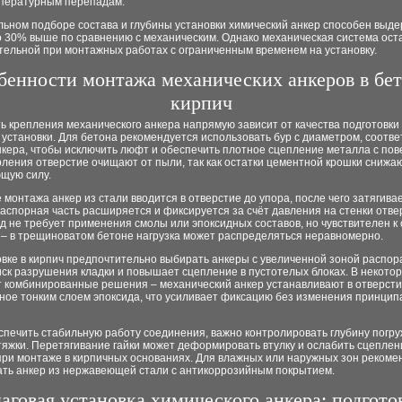
пературным перепадам.
льном подборе состава и глубины установки химический анкер способен выд
о 30% выше по сравнению с механическим. Однако механическая система ост
тельной при монтажных работах с ограниченным временем на установку.
бенности монтажа механических анкеров в бет
кирпич
 крепления механического анкера напрямую зависит от качества подготовки
 установки. Для бетона рекомендуется использовать бур с диаметром, соотв
кера, чтобы исключить люфт и обеспечить плотное сцепление металла с пов
ления отверстие очищают от пыли, так как остатки цементной крошки снижа
щую силу.
 монтажа анкер из стали вводится в отверстие до упора, после чего затягивае
аспорная часть расширяется и фиксируется за счёт давления на стенки отве
д не требует применения смолы или эпоксидных составов, но чувствителен к
 – в трещиноватом бетоне нагрузка может распределяться неравномерно.
вке в кирпич предпочтительно выбирать анкеры с увеличенной зоной распор
ск разрушения кладки и повышает сцепление в пустотелых блоках. В некото
 комбинированные решения – механический анкер устанавливают в отверсти
ное тонким слоем эпоксида, что усиливает фиксацию без изменения принцип
спечить стабильную работу соединения, важно контролировать глубину погру
яжки. Перетягивание гайки может деформировать втулку и ослабить сцеплен
при монтаже в кирпичных основаниях. Для влажных или наружных зон рекоме
ать анкер из нержавеющей стали с антикоррозийным покрытием.
говая установка химического анкера: подгото