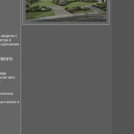
ь модели с
етра и
и сцепления
евого
ежду
осле чего
е
олитное
ю к влаге и