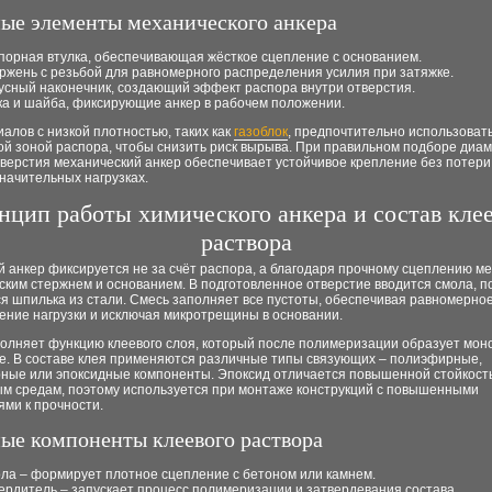
ые элементы механического анкера
порная втулка, обеспечивающая жёсткое сцепление с основанием.
ржень с резьбой для равномерного распределения усилия при затяжке.
усный наконечник, создающий эффект распора внутри отверстия.
ка и шайба, фиксирующие анкер в рабочем положении.
алов с низкой плотностью, таких как
газоблок
, предпочтительно использоват
й зоной распора, чтобы снизить риск вырыва. При правильном подборе диам
тверстия механический анкер обеспечивает устойчивое крепление без потер
начительных нагрузках.
нцип работы химического анкера и состав кле
раствора
 анкер фиксируется не за счёт распора, а благодаря прочному сцеплению м
ким стержнем и основанием. В подготовленное отверстие вводится смола, п
я шпилька из стали. Смесь заполняет все пустоты, обеспечивая равномерно
ение нагрузки и исключая микротрещины в основании.
олняет функцию клеевого слоя, который после полимеризации образует мон
е. В составе клея применяются различные типы связующих – полиэфирные,
ные или эпоксидные компоненты. Эпоксид отличается повышенной стойкость
ым средам, поэтому используется при монтаже конструкций с повышенными
ми к прочности.
ые компоненты клеевого раствора
ла – формирует плотное сцепление с бетоном или камнем.
ердитель – запускает процесс полимеризации и затвердевания состава.