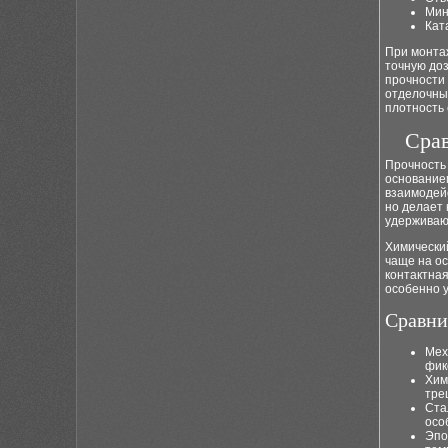
Мин
Кат
При монта
точную до
прочности
отделочных
плотность 
Срав
Прочность
основанием
взаимодейс
но делает 
удерживаю
Химический
чаще на ос
контактная
особенно у
Сравни
Мех
фик
Хим
тре
Ста
осо
Эпо