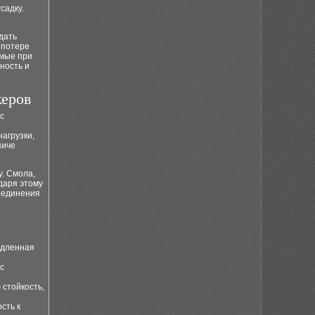
садку.
дать
 потере
емые при
ность и
керов
с
агрузки,
пиче
у. Смола,
даря этому
соединения
едленная
с
 стойкость,
сть к