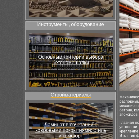
Инструменты, оборудование
Основные критерии выбора
бетономешалки
Стройматериалы
Механичес
распорным 
механическ
бетона, ка
эпоксидов.
Главная ос
Ламинат в сочетании с
установки.
ковровыми покрытиями: стиль
крепление
и комфорт
Этот тип 