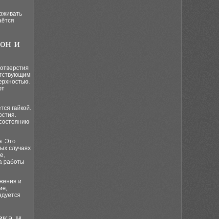
ерживать
аётся
он и
 отверстия
етствующим
ерхностью.
ют
тся гайкой.
рстия.
 состоянию
а. Это
рых случаях
е,
а работы
жения и
ие,
ндуется
вка и