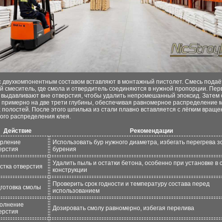
с двухкомпонентным составом вставляют в монтажный пистолет. Смесь подаё
й смеситель, где смола и отвердитель соединяются в нужной пропорции. Пе
а выдавливают вне отверстия, чтобы удалить непромешанный эпоксид. Затем
 примерно на две трети глубины, обеспечивая равномерное распределение 
полостей. После этого шпилька из стали плавно вставляется с лёгким вращ
ого распределения клея.
Действие
Рекомендации
рление
Использовать бур нужного диаметра, избегать перегрева 
ерстия
бурения
Удалить пыль и остатки бетона, особенно при установке в
стка отверстия
конструкции
Проверить срок годности и температуру состава перед
готовка смолы
использованием
олнение
Дозировать смолу равномерно, избегая перелива
ерстия