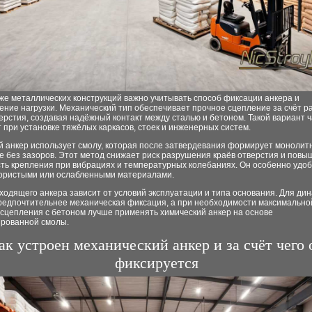
же металлических конструкций важно учитывать способ фиксации анкера и
ние нагрузки. Механический тип обеспечивает прочное сцепление за счёт р
ерстия, создавая надёжный контакт между сталью и бетоном. Такой вариант 
при установке тяжёлых каркасов, стоек и инженерных систем.
й анкер использует смолу, которая после затвердевания формирует монолит
 без зазоров. Этот метод снижает риск разрушения краёв отверстия и повы
сть крепления при вибрациях и температурных колебаниях. Он особенно удо
пористыми или ослабленными материалами.
одящего анкера зависит от условий эксплуатации и типа основания. Для ди
предпочтительнее механическая фиксация, а при необходимости максимально
 сцепления с бетоном лучше применять химический анкер на основе
рованной смолы.
ак устроен механический анкер и за счёт чего 
фиксируется