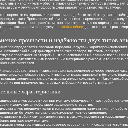
еральные наполнители – обеспечивают стабильную структуру и уменьшают у
ализаторы – регулируют скорость схватывания при разных температурах.
же в пористые материалы или основания, подобные газобетону, важно соблю
зировку состава. Превышение объёма смолы может привести к перерасходу и
 фиксации. Для точного расчёта можно ориентироваться на нормы, использу
 процессах, например, при услуге
поклейка обоев
, где также важны равномер
слоя.
нение прочности и надёжности двух типов ан
 анкеров определяется способом передачи нагрузки и характером сцепления 
. Механический анкер фиксируется за счёт распора, где сталь напрямую
твует с поверхностью отверстия. Это обеспечивает мгновенное восприятие н
крепление чувствительным к состоянию материала: в рыхлом бетоне или кир
щая сила снижается.
 анкер работает иначе – здесь нагрузка распределяется через клеевую масс
нове эпоксида, образует монолитный слой между шпилькой и бетоном. Благо
 площадь увеличивается, а риск вырыва анкера сокращается. Такой способ 
стойчив при динамических нагрузках, вибрациях и воздействии влаги.
тельные характеристики
анический анкер эффективен при монтаже оборудования, где требуется нем
сация и допускается небольшое расширение отверстия.
ический анкер предпочтителен в зонах повышенной нагрузки или при работе 
щиноватым бетоном, где важно максимально плотное сцепление.
ль шпильки в обоих случаях должна иметь высокую прочность и коррозионную
бенно при наружном монтаже.
ксидная смола увеличивает долговечность соединения и сохраняет устойчиво