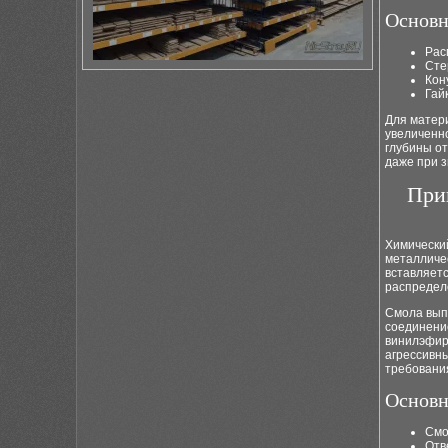
Основн
Рас
Сте
Кон
Гай
Для матери
увеличенно
глубины о
даже при з
При
Химический
металличес
вставляетс
распредел
Смола вып
соединени
винилэфир
агрессивн
требования
Основн
Смо
Отв