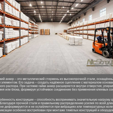
кий анкер – это металлический стержень из высокопрочной стали, оснащённ
элементом. Его задача – создать надёжное сцепление с материалом основан
ого распора. При затяжке гайки анкер расширяется внутри отверстия, упирая
мня или блока, формируя устойчивое соединение без применения клеевых со
обенность конструкции – способность воспринимать значительную нагрузку с
 Благодаря прочной стали и правильному распределению усилия по всей длин
 не деформируется и не ослабляется при вибрациях или температурных коле
фиксации особенно востребован при монтаже тяжёлых конструкций и оборудо