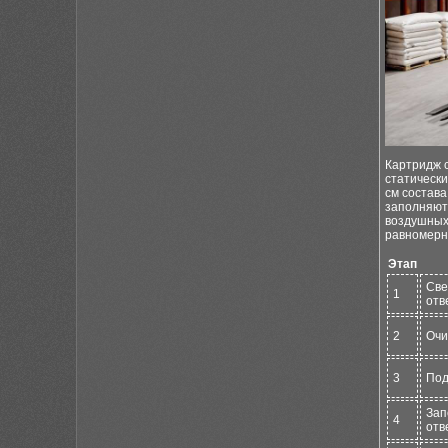
Картридж 
статически
см состав
заполняют
воздушных 
равномерн
Этап
Све
1
отв
2
Очи
3
Под
Зап
4
отв