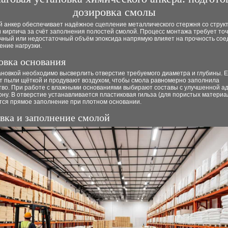
дозировка смолы
й анкер обеспечивает надёжное сцепление металлического стержня со струк
 кирпича за счёт заполнения полостей смолой. Процесс монтажа требует точ
очный или недостаточный объём эпоксида напрямую влияет на прочность сое
ение нагрузки.
овка основания
новкой необходимо высверлить отверстие требуемого диаметра и глубины. Е
т пыли щёткой и продувают воздухом, чтобы смола равномерно заполнила
тво. При работе с влажными основаниями выбирают составы с улучшенной ад
ону. В отверстие устанавливается пластиковая гильза (для пористых материа
тся прямое заполнение при плотном основании.
вка и заполнение смолой