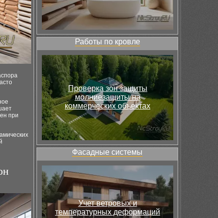
Работы по кровле
аспора
часто
Проверка зон защиты
молниезащиты на
ное
коммерческих объектах
шает
бен при
намических
й
Фасадные системы
он
Учет ветровых и
температурных деформаций