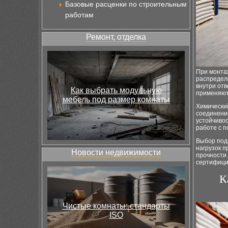
Базовые расценки по строительным
работам
Ремонт, отделка
При монта
распределе
внутри отв
Как выбрать модульную
применяют 
мебель под размер комнаты
Химически
соединение
устойчиво
работе с 
Выбор подх
нагрузок 
Новости недвижимости
прочности
сертифици
К
Чистые комнаты: стандарты
ISO