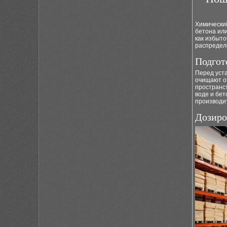
Химически
бетона или
как избыт
распредел
Подгот
Перед уста
очищают о
пространс
воде и бет
производи
Дозиро