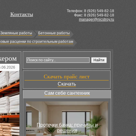
Телефон: 8 (
926
) 549-82-18
Контакты
Факс: 8 (926) 549-82-18
manager@nicstroy.ru
Земляные работы
Бетонные работы
овые расценки по строительным работам
кером
6.06.2026
Скачать прайс лист
Скачать
Сам себе сантехник
Протечки бачка: причины и
решения