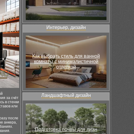
Интерьер, дизайн
Как выбрать стиль для ванной
комнаты с минималистичной
отделкой
ый
Ландшафтный дизайн
ия за счёт
сь в стенки
ставов или
разу после
е анкера,
баниях.
Подготовка почвы для лиан
вания.