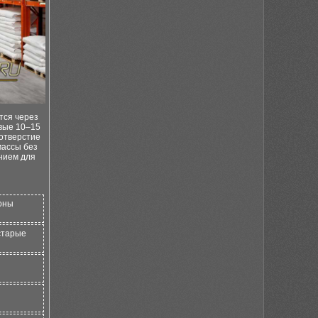
тся через
рвые 10–15
 отверстие
массы без
ением для
зоны
 старые