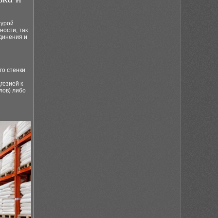
турой
ности, так
динения и
го стенки
гезией к
лов) либо