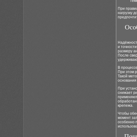
тем
При прави
нагрузку д
предпочти
Осо
Надёжность
и точности
размеру ан
После свер
удерживаю
В процессе
При этом р
Такой мето
основания
При устано
снижает ри
применяют
обработан
крепежа.
Чтобы обе
момент зат
особенно 
использов
Поша