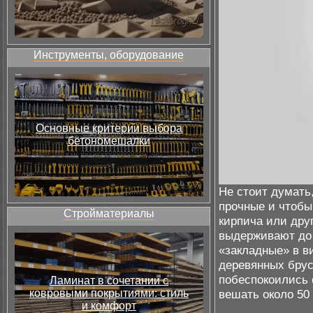
Инструменты, оборудование
Основные критерии выбора
бетономешалки
Не стоит думать
прочные и чтобы
Стройматериалы
кирпича или дру
выдерживают до 
«закладные» в в
деревянных брус
побеспокоились 
Ламинат в сочетании с
ковровыми покрытиями: стиль
вешать около 50 
и комфорт