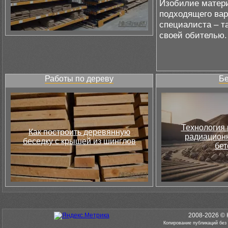
Изобилие матери
подходящего вар
специалиста – т
своей обителью.
Работы по дереву
Бе
Технология 
Как построить деревянную
радиацион
беседку с крышей из шинглов
бет
2008-2026 © 
Копирование публикаций без