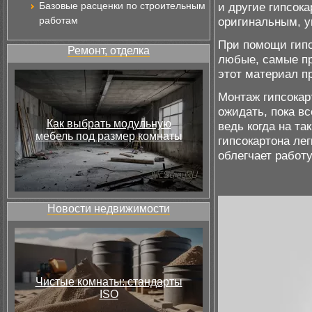
Базовые расценки по строительным
и другие гипсок
работам
оригинальным, 
При помощи гипс
Ремонт, отделка
любые, самые пр
этот материал п
Монтаж гипсокар
ожидать, пока вс
Как выбрать модульную
ведь когда на т
мебель под размер комнаты
гипсокартона лег
облегчает работу
Новости недвижимости
Чистые комнаты: стандарты
ISO