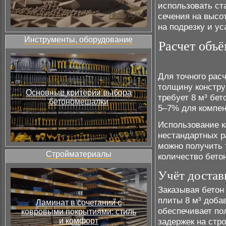
использовать с
сечения на высо
на подрезку и ус
Инструменты, оборудование
Расчет объё
Для точного рас
толщину констру
Основные критерии выбора
требует 8 м³ бе
бетономешалки
5–7% для компен
Использование к
нестандартных р
можно получить 
Стройматериалы
количество бето
Учёт достав
Заказывая бетон
плиты 8 м³ добав
Ламинат в сочетании с
обеспечивает по
ковровыми покрытиями: стиль
и комфорт
задержек на стр