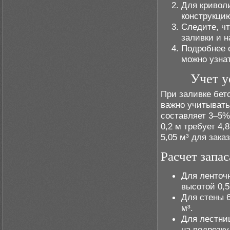
Для кривол
конструкци
Следите, ч
заливки и н
Подробнее
можно узнат
Учет у
При заливке бет
важно учитывать
составляет 3–5%
0,2 м требует 4,
5,05 м³ для зака
Расчет запа
Для ленточ
высотой 0,5
Для стены 6
м³.
Для лестни
на подрезку