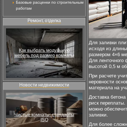
Базовые расценки по строительным
работам
Ремонт, отделка
Для заливки пли
исходя из длины
Как выбрать модульную
размером 4×6 мет
мебель под размер комнаты
Для ленточного 
высотой 0,5 м об
При расчете учи
неровности осно
Новости недвижимости
материала на уч
Доставка бетона
риск переплаты.
можно обеспечит
заливки.
Чистые комнаты: стандарты
ISO
Для более сложн