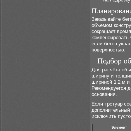
Планировани
Заказывайте бет
объемом констру
сокращает время
компенсировать 
если бетон укла
поверхностью.
Подбор об
Для расчёта объ
ширину и толщин
шириной 1,2 м и 
Рекомендуется д
основания.
Если тротуар со
дополнительный
исключить пусто
Элемент