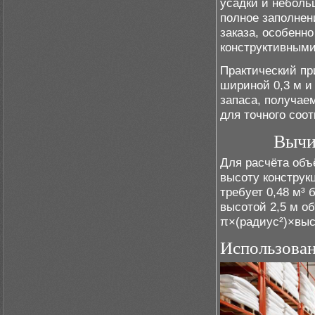
усадки и неболь
полное заполнен
заказа, особенн
конструктивным
Практический пр
шириной 0,3 м и 
запаса, получаем
для точного соот
Вычи
Для расчёта объ
высоту конструк
требует 0,48 м³ 
высотой 2,5 м о
π×(радиус²)×выс
Использован