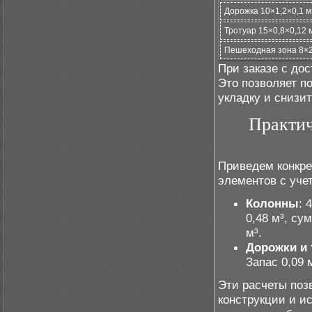
Дорожка 10×1,2×0,1 м
Тротуар 15×0,8×0,12 
Пешеходная зона 8×2
При заказе с до
Это позволяет п
укладку и снизит
Практич
Приведем конкре
элементов с учет
Колонны
: 
0,48 м³, су
м³.
Дорожки и
Запас 0,09 м
Эти расчеты поз
конструкции и и