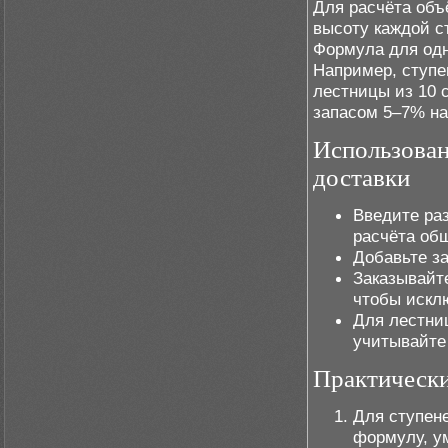
Для расчёта объ
высоту каждой с
Формула для од
Например, ступен
лестницы из 10 
запасом 5–7% на
Использован
доставки
Введите раз
расчёта об
Добавьте за
Заказывайт
чтобы искл
Для лестни
учитывайте
Практическ
Для ступен
формулу, у