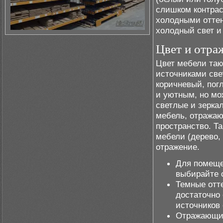
слишком контрас
холодными оттен
холодный свет и
Цвет и отра
Цвет мебели такж
источниками све
коричневый, пог
и уютным, но мож
светлые и зерка
мебель, отражаю
пространство. Т
мебели (дерево, 
отражение.
Для помеще
выбирайте 
Темные отте
достаточно 
источников
Отражающие 