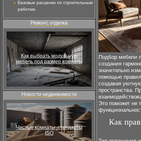
Базовые расценки по строительным
работам
Ремонт, отделка
Как выбрать модульную
Подбор мебели п
мебель под размер комнаты
создания гармон
значительно изм
помощью правиль
создавая уютную
пространства. П
Новости недвижимости
взаимодействова
Это поможет не 
функциональност
Как прав
Чистые комнаты: стандарты
ISO
Тип освещения и