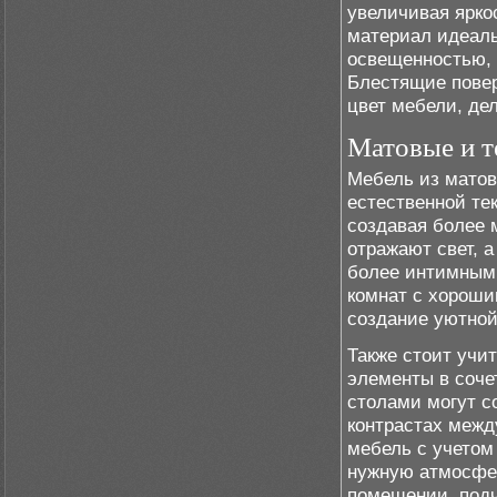
увеличивая ярко
материал идеаль
освещенностью, 
Блестящие повер
цвет мебели, де
Матовые и т
Мебель из матов
естественной тек
создавая более 
отражают свет, а
более интимным 
комнат с хороши
создание уютной
Также стоит учи
элементы в соче
столами могут с
контрастах межд
мебель с учетом
нужную атмосфер
помещении, подч