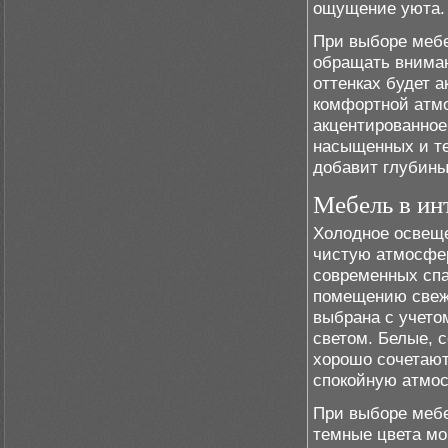
ощущение уюта.
При выборе мебе
обращать вниман
оттенках будет а
комфортной атмо
акцентированное
насыщенных и те
добавит глубины
Мебель в ин
Холодное освеще
чистую атмосфер
современных спа
помещению свеже
выбрана с учетом
светом. Белые, 
хорошо сочетают
спокойную атмос
При выборе мебе
темные цвета мо