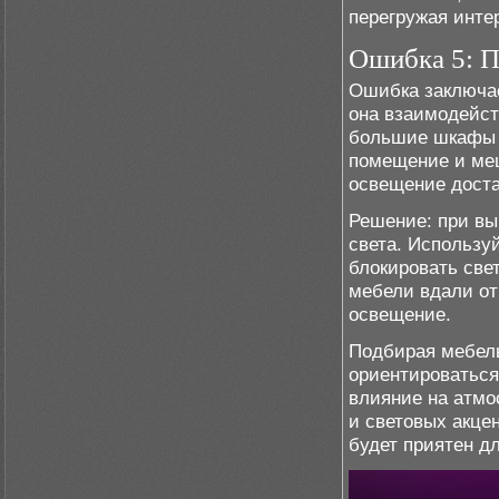
перегружая инте
Ошибка 5: П
Ошибка заключает
она взаимодейст
большие шкафы и
помещение и меш
освещение доста
Решение: при вы
света. Использу
блокировать све
мебели вдали от
освещение.
Подбирая мебель
ориентироваться
влияние на атмо
и световых акце
будет приятен д