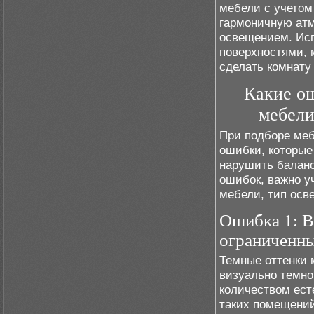
мебели с учетом
гармоничную ат
освещением. Ис
поверхностями, 
сделать комнату
Какие о
мебели
При подборе меб
ошибки, которые
нарушить баланс
ошибок, важно у
мебели, тип осв
Ошибка 1: В
ограниченн
Темные оттенки 
визуально темно
количеством ест
таких помещени