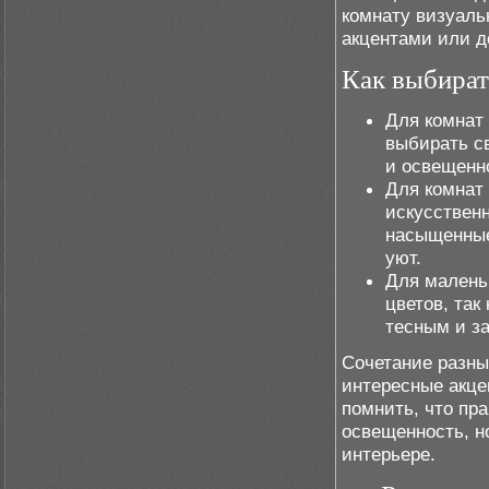
комнату визуаль
акцентами или д
Как выбират
Для комнат
выбирать с
и освещенн
Для комнат
искусствен
насыщенные
уют.
Для малень
цветов, так
тесным и з
Сочетание разны
интересные акце
помнить, что пр
освещенность, н
интерьере.