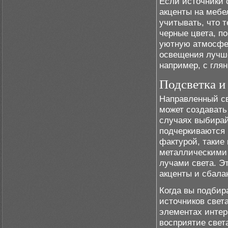
Если источники с
акценты на мебе
учитывать, что т
черные цвета, п
уютную атмосфер
освещения лучш
например, с гля
Подсветка и
Направленный св
может создавать
случаях выбирай
подчеркиваются 
фактурой, такие
металлическими 
лучами света. Э
акценты и сбала
Когда вы подбир
источников свет
элементах интер
восприятие свет