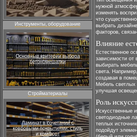
нужной атмосфер
изменять воспри
что существенно
Инструменты, оборудование
выбрать дизайне
факторов, связа
Влияние ест
Естественное ос
Основные критерии выбора
зависимости от 
бетономешалки
выбирать мебель
света. Например
создавая в поме
Мебель светлых 
улучшая освещен
Стройматериалы
Роль искусс
Искусственные и
светодиодные ла
Ламинат в сочетании с
теплых источник
ковровыми покрытиями: стиль
подойдут элемен
и комфорт
(белый или голу