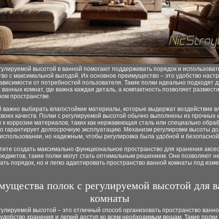
гулируемой высотой в ванной помогают поддерживать порядок и использоват
во с максимальной выгодой. Их основное преимущество – это удобство наст
ависимости от потребностей пользователя. Такие полки идеально подходят 
ванных комнат, где важна каждая деталь, а компактность позволяет размести
ном пространстве.
 важно выбирать влагостойкие материалы, которые выдержат воздействие вл
воих качеств. Полки с регулируемой высотой обычно выполнены из прочных 
х к коррозии материалов, таких как нержавеющая сталь или специально обр
то гарантирует долгосрочную эксплуатацию. Механизм регулировки высоты д
использовании, но надежным, чтобы регулировка была удобной и безопасной
отите создать максимально функциональное пространство для хранения аксес
едметов, такие полки могут стать оптимальным решением. Они позволяют не
ать порядок, но и легко адаптировать пространство ванной комнаты под из
мущества полок с регулируемой высотой для 
комнаты
гулируемой высотой – это отличный способ организовать пространство ванно
удобство хранения и легкий доступ ко всем необходимым вещам. Такие полки