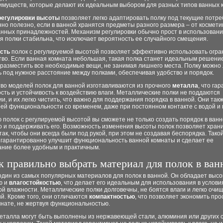
имуществ, которые делают их идеальным выбором для разных типов ванных к
регулировки высоты
позволяет легко адаптировать полку под текущие потре
но полезно, если в ванной хранятся предметы разного размера – от космети
анных принадлежностей. Механизм регулировки обычно прост в использовани
я полки стабильна, что исключает вероятность ее случайного смещения.
сть
полок с регулируемой высотой позволяет эффективно использовать огр
во. Если ванная комната небольшая, такая полка станет идеальным решением
разместить все необходимые вещи, не занимая лишнего места. Полку можно 
 под нужное расстояние между полками, обеспечивая удобство и порядок.
во моделей полок для ванной изготавливаются из прочного
металла
, что га
сть и устойчивость к воздействию влаги. Металлические полки не поддаются
, и их легко чистить, что важно для поддержания порядка в ванной. Они так
ей функциональности со временем, даже при постоянном контакте с водой и 
полок с регулируемой высотой вы сможете не только создать порядок в ван
о и поддерживать его. Возможность изменения высоты полок позволяет храни
ак, чтобы они всегда были под рукой, при этом не создавая беспорядка. Тако
 гарантированно улучшит функциональность ванной комнаты и сделает ее
ание более удобным и практичным.
к правильно выбрать материал для полок в ван
один из самых популярных материалов для полок в ванной. Он обладает высо
ю и
влагостойкостью
, что делает его идеальным для использования в услови
 влажности. Металлические полки долговечны, не боятся влаги и легко очи
й. Кроме того, они отличаются
компактностью
, что позволяет экономить про
мнате, не жертвуя функциональностью.
металла могут быть выполнены из нержавеющей стали, алюминия или других с