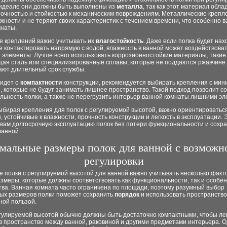
 идеале они должны быть выполнены из
металла
, так как этот материал обла
рочностью и стойкостью к механическим повреждениям. Металлические крепл
жности и не теряют своих характеристик с течением времени, что особенно 
мнаты.
е креплений важно учитывать их
влагостойкость
. Даже если полка будет нах
е контактировать напрямую с водой, влажность в ванной может воздействоват
элементы. Лучше всего использовать коррозионностойкие материалы, такие 
ая сталь или специализированные сплавы, которые не поддаются ржавчине
ают длительный срок службы.
 идет о
компактности
конструкции, рекомендуется выбирать крепления с ми
 которые не будут занимать лишнее пространство. Такой подход позволит с
льность полки, а также не перегрузить интерьер ванной комнаты лишними э
ыбирая крепления для полок с регулируемой высотой, важно ориентироватьс
 устойчивые к влажности, прочность конструкции и легкость в эксплуатации. 
 вам долгосрочную эксплуатацию полок без потери функциональности и сохр
ванной.
мальные размеры полок для ванной с возможн
регулировки
 полки с регулируемой высотой для ванной важно учитывать несколько факт
змеры, которые должны соответствовать как функциональности, так и особе
тва. Ванная комната часто ограничена по площади, поэтому разумный выбор
ых размеров полки поможет сохранить
порядок
и использовать пространство
ной пользой.
егулируемой высотой обычно должны быть достаточно компактными, чтобы ле
в пространство между ванной, раковиной и другими предметами интерьера. О