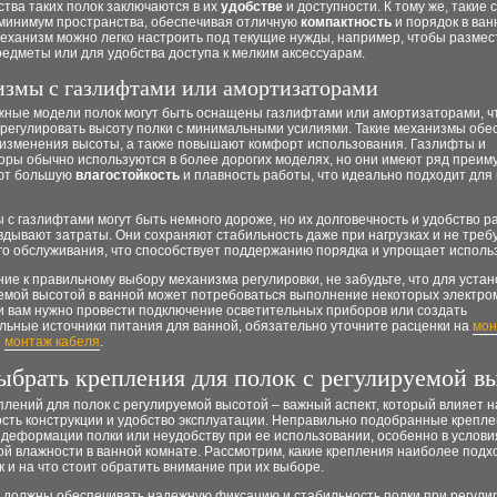
тва таких полок заключаются в их
удобстве
и доступности. К тому же, такие
минимум пространства, обеспечивая отличную
компактность
и порядок в ван
еханизм можно легко настроить под текущие нужды, например, чтобы размес
едметы или для удобства доступа к мелким аксессуарам.
змы с газлифтами или амортизаторами
жные модели полок могут быть оснащены газлифтами или амортизаторами, ч
 регулировать высоту полки с минимальными усилиями. Такие механизмы обе
 изменения высоты, а также повышают комфорт использования. Газлифты и
оры обычно используются в более дорогих моделях, но они имеют ряд преим
ют большую
влагостойкость
и плавность работы, что идеально подходит для
с газлифтами могут быть немного дороже, но их долговечность и удобство р
дывают затраты. Они сохраняют стабильность даже при нагрузках и не треб
го обслуживания, что способствует поддержанию порядка и упрощает исполь
ие к правильному выбору механизма регулировки, не забудьте, что для устан
уемой высотой в ванной может потребоваться выполнение некоторых электр
и вам нужно провести подключение осветительных приборов или создать
льные источники питания для ванной, обязательно уточните расценки на
мон
и
монтаж кабеля
.
ыбрать крепления для полок с регулируемой в
лений для полок с регулируемой высотой – важный аспект, который влияет н
сть конструкции и удобство эксплуатации. Неправильно подобранные крепле
 деформации полки или неудобству при ее использовании, особенно в услови
й влажности в ванной комнате. Рассмотрим, какие крепления наиболее подх
к и на что стоит обратить внимание при их выборе.
 должны обеспечивать надежную фиксацию и стабильность полки при регули