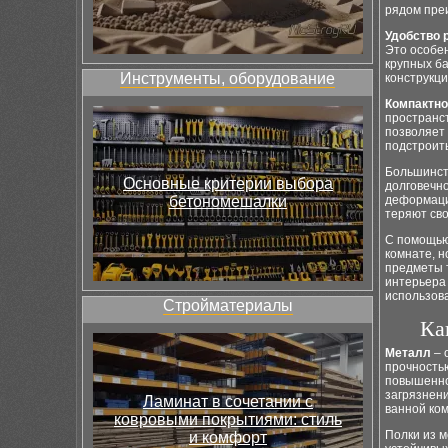
рядом пре
Удобство 
Это особен
крупных б
Инструменты, оборудование
конструкци
Компактно
пространст
позволяет 
подстроить
Большинст
Основные критерии выбора
долговечно
бетономешалки
деформации
теряют сво
С помощью 
комнате, н
предметы т
интерьера
использов
Стройматериалы
Ка
Металл
– 
прочность
повышенной
загрязнени
Ламинат в сочетании с
ванной ко
ковровыми покрытиями: стиль
Полки из 
и комфорт