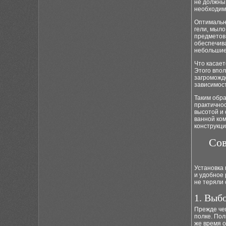
не должны
необходим
Оптимальна
гели, мыло
предметов 
обеспечив
небольшие
Что касает
Этого впо
загроможд
зависимос
Таким обра
практичнос
высотой и
ванной ком
конструкци
Сов
Установка 
и удобное 
не теряли 
1. Выб
Прежде чем
полке. Пол
же время о