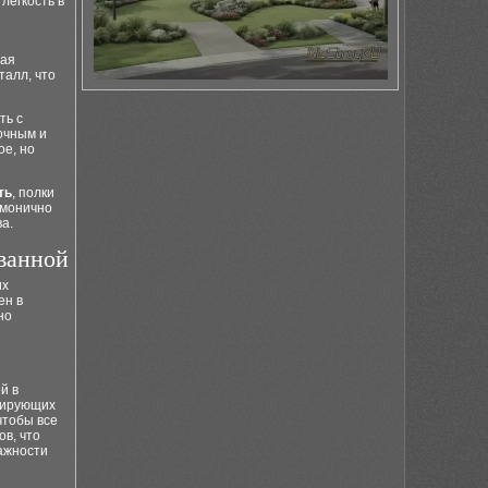
 легкость в
тая
талл, что
ть с
очным и
ое, но
ть
, полки
рмонично
а.
ванной
их
ен в
но
й в
ксирующих
чтобы все
ов, что
ажности