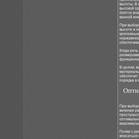
высоты. В
высокой п
боятся вла
ванной ко
При выбор
высоте и н
крепежные 
нержавеющ
обеспечив
Когда речь
размерами,
функциона
В целом, в
материалы,
обеспечит
порядка в 
Опти
При выборе
включая ра
пространс
оптимальн
максималь
Полки с р
вписаться 