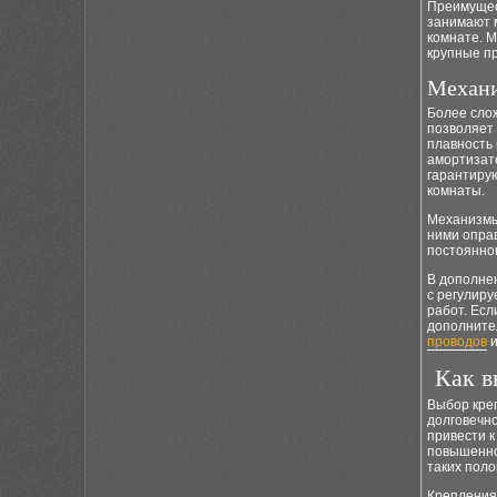
Преимущес
занимают 
комнате. М
крупные пр
Механи
Более сло
позволяет
плавность
амортизат
гарантиру
комнаты.
Механизмы 
ними оправ
постоянно
В дополнен
с регулир
работ. Есл
дополните
проводов
Как в
Выбор креп
долговечно
привести к
повышенно
таких поло
Крепления