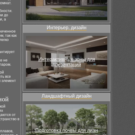
омнат.
бности.
ки до
и, а
Интерьер, дизайн
аниченное
, так как
легко
рантирует
Интерактивные зоны для
же не
презентаций
паром.
ной
ть все
й элемент
Ландшафтный дизайн
ной
кой
ях
щаются от
странство в
Подготовка почвы для лиан
плавов,