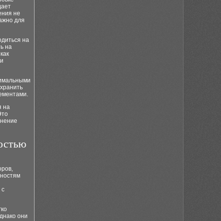
дает
ения не
важно для
одиться на
ь на
как
 и
нимальными
охранить
лементами.
я на
Это
анение
остью
оров,
нностям
 с
гко
днако они