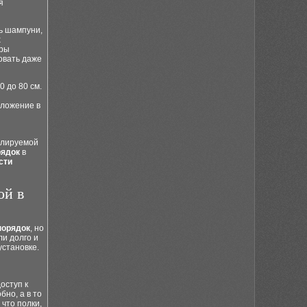
я
ть шампуни,
х
еры
овать даже
 до 80 см.
оложение в
улируемой
рядок
в
сти
ой в
порядок
, но
и долго и
установке.
оступ к
но, а в то
что полки,