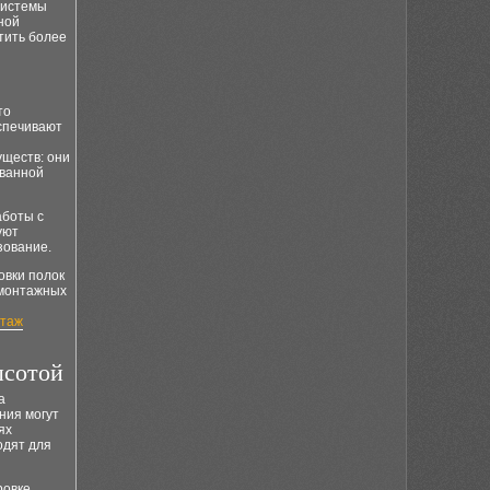
 системы
ной
тить более
то
спечивают
уществ: они
 ванной
аботы с
уют
зование.
овки полок
омонтажных
таж
ысотой
а
ния могут
ях
одят для
ровке