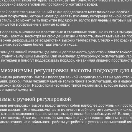
 к коррозии. Такой материал гарантирует не только устойчивость к влаге, но и
 особенно важно в условиях постоянного контакта с водой.
елей более стильных решений также предлагаются
металлические полки с
вным покрытием
, которые могут добавлять изюминку интерьеру ванной, соче
 стиль. Это может быть покрытие под бронзу, золото или черный матовый ме
впишется в современные ванные комнаты.
т обратить внимание на пластиковые и стеклянные полки, но их стоит выбира
тью. Пластик, несмотря на свою дешевизну и лёгкость, может быть менее пр
ержен деформации от воздействия высоких температур. Стекло – это красив
ешение, требующее более тщательного ухода.
зом, для ванной комнаты, где важны долговечность, удобство и
влагостойкос
а станут наилучшим выбором. Они обеспечат долгосрочную эксплуатацию, га
 интерьер и помогут поддерживать порядок, не занимая лишнего пространств
 механизмы регулировки высоты подходят для 
анизма регулировки высоты полок для ванной напрямую влияет на удобство 
ния. Важно, чтобы механизм был не только прост в эксплуатации, но и надеж
ысокой влажности. Рассмотрим несколько типов механизмов, которые идеаль
для ванной комнаты.
змы с ручной регулировкой
чной регулировкой высоты представляют собой наиболее доступный и просто
ании вариант. Эти механизмы часто включают в себя систему замков или фи
 которые позволяют плавно менять высоту полки без особых усилий. Важно, 
ы механизма были выполнены из
металла
или других влагостойких материал
 долговечность и стабильность работы устройства в условиях повышенной вл