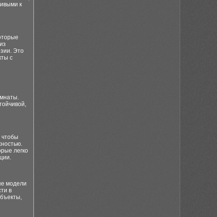
ивыми к
которые
из
зии. Это
кты с
омнаты.
тойчивой,
, чтобы
хностью.
орые легко
ции.
ые модели
ти в
объекты,