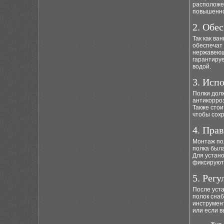
расположе
повышенно
2. Обе
Так как ва
обеспечат 
нержавеющ
гарантируе
водой.
3. Исп
Полки долж
антикорро
Также стои
чтобы сох
4. Пра
Монтаж пол
полка была
Для устан
фиксируют
5. Рег
После уста
полок сна
инструмент
или если в