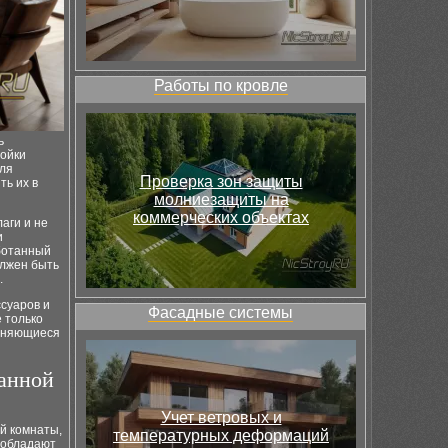
Работы по кровле
ь
ройки
для
Проверка зон защиты
ть их в
молниезащиты на
коммерческих объектах
аги и не
и
аботанный
олжен быть
.
суаров и
Фасадные системы
 только
меняющиеся
ванной
Учет ветровых и
й комнаты,
температурных деформаций
 обладают