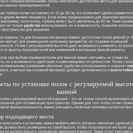
 быть слишком маленькими, чтобы обеспечить достаточно места для хранени
ых ванных принадлежностей.
я глубина полки составляет от 15 до 30 см, что позволяет удобно размести
 и другие мелкие предметы. Если полка предназначена для хранения крупны
(например, полотенец), глубина может быть увеличена до 40 см. Такие разм
ают не только
удобство
использования, но и компактность, позволяя использ
 пространства для хранения.
ся ширины, то для большинства ванных комнат достаточно полок длиной от 40
лне хватает для размещения нескольких предметов, не создавая излишней
енности. Полки с регулируемой высотой дают возможность изменять их расп
ти от высоты пользователей или изменений в интерьере ванной комнаты.
зом, при выборе размеров полки для ванной важно учитывать не только ее
ть, но и возможность адаптации к изменяющимся потребностям. Полка с рег
 оптимальными размерами обеспечит удобство использования и сохранит
по
нате, а металл как основной материал добавит долговечности и
влагостойко
и.
еты по установке полок с регулируемой высот
ванной
полок с регулируемой высотой в ванной – это не только способ организовать
решение для оптимизации пространства. Однако для того чтобы полки служил
своей функциональности, важно учитывать несколько ключевых аспектов при 
ор подходящего места
 приступить к установке, важно выбрать место, которое обеспечит удобный д
ка должна быть размещена на такой высоте, чтобы пользоваться ею было удоб
на не должна мешать свободному движению в ванной. Также стоит учитывать, 