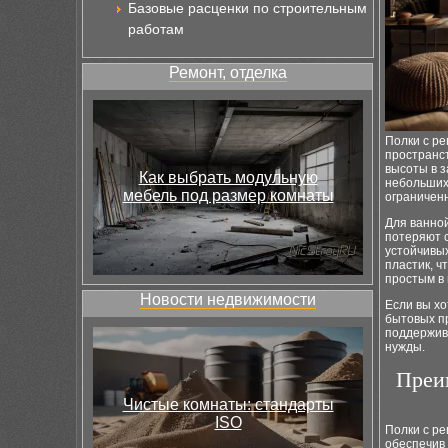
Базовые расценки по строительным
работам
Ремонт, отделка
Полки с ре
пространст
высоты в з
Как выбрать модульную
небольших 
мебель под размер комнаты
ограничен
Для ванной
потеряют с
устойчивы
пластик, ч
простым в 
Новости недвижимости
Если вы х
бытовых пр
поддержив
нужды.
Преи
Чистые комнаты: стандарты
ISO
Полки с ре
обеспечив 