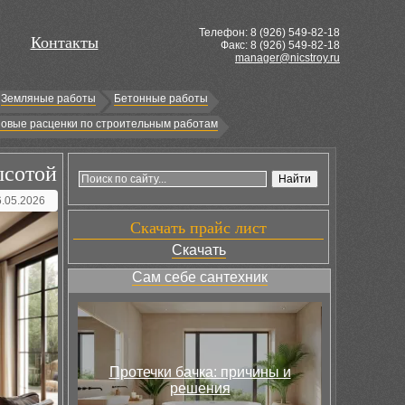
Телефон: 8 (
926
) 549-82-18
Контакты
Факс: 8 (926) 549-82-18
manager@nicstroy.ru
Земляные работы
Бетонные работы
овые расценки по строительным работам
ысотой
6.05.2026
Скачать прайс лист
Скачать
Сам себе сантехник
Протечки бачка: причины и
решения