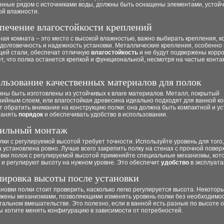
нные рядом с источниками воды, должны быть оснащены элементами, устойч
й влажности.
спечение влагостойкости креплений
нная комната – это место с высокой влажностью, важно выбирать крепления, 
долговечность и надежность установки. Металлические крепления, особенно 
ей стали, обеспечат отличную
влагостойкость
и не будут подвержены корро
т, что полка останется крепкой и функциональной, несмотря на частые конта
ользование качественных материалов для полок
ны быть изготовлены из устойчивых к влаге материалов. Металл, покрытый
зийным слоем, или влагостойкая древесина идеально подходят для ванной к
т обратить внимание на конструкцию полки: она должна быть компактной и ус
ранять
порядок
и обеспечивать удобство в использовании.
вильный монтаж
ки с регулируемой высотой требует точности. Используйте уровень для того
 установлена ровно. Лучше всего закрепить полку на стенах с прочной повер
овки полок с регулируемой высотой применяйте специальные механизмы, кот
 и регулируют высоту на нужном уровне. Это обеспечит
удобство
в эксплуата
улировка высоты после установки
новки полки стоит проверить, насколько легко регулируется высота. Некотор
бжены механизмами, позволяющими изменять уровень полки без необходимос
альном вмешательстве. Это полезно, если в ванной есть разные по высоте 
ы хотите менять конфигурацию в зависимости от потребностей.