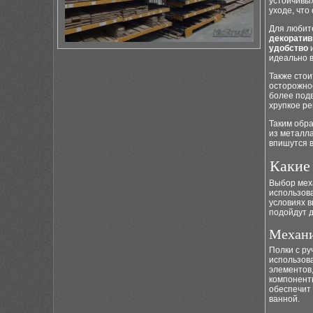
устойчивых
уходе, что
Для любит
декорати
удобство
и
идеально 
Также стои
осторожнос
более подв
хрупкое р
Таким обра
из металл
впишутся в
Какие
Выбор мех
использова
условиях в
подойдут 
Механи
Полки с ру
использов
элементов,
компонент
обеспечит
ванной.