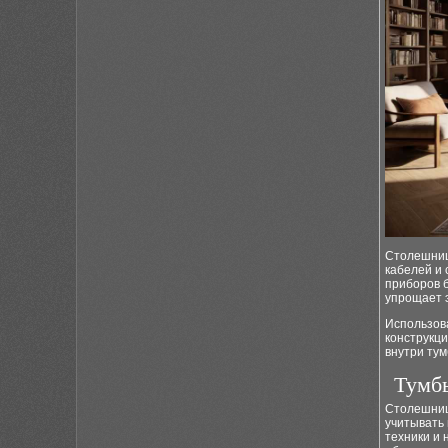
Столешниц
кабелей и
приборов б
упрощает 
Использов
конструкци
внутри тум
Тумб
Столешниц
учитывать
техники и 