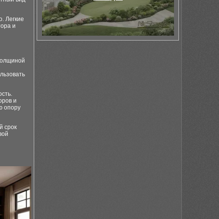
. Легкие
ора и
толщиной
льзовать
сть.
оров и
ю опору
й срок
вой