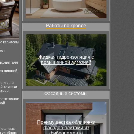
Работы по кровле
с каркасом
ает
Жидкая гидроизоляция с
повышенной адгезией
дходят для
ез лишней
тральная
й техники.
вании.
Фасадные системы
достаточное
кой
Преимущества облицовки
фасадов плитами из
толешницы
фиброцемента
и удобного