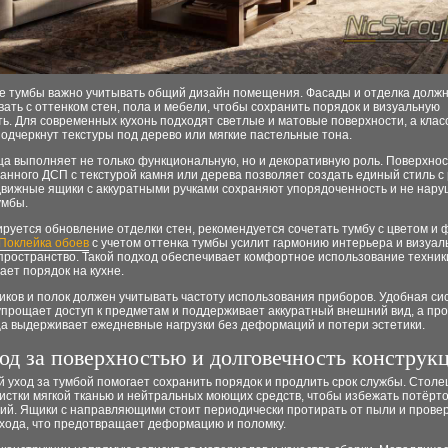
е тумбы важно учитывать общий дизайн помещения. Фасады и отделка долж
ать с оттенком стен, пола и мебели, чтобы сохранить порядок и визуальную
ь. Для современных кухонь подходят светлые и матовые поверхности, а клас
одчеркнут текстуры под дерево или мягкие пастельные тона.
а выполняет не только функциональную, но и декоративную роль. Поверхнос
нного ДСП с текстурой камня или дерева позволяет создать единый стиль с
движные ящики с аккуратными ручками сохраняют упорядоченность и не нар
умбы.
руется обновление отделки стен, рекомендуется сочетать тумбу с цветом и 
Поклейка обоев
с учетом оттенка тумбы усилит гармонию интерьера и визуал
пространство. Такой подход обеспечивает комфортное использование техник
ет порядок на кухне.
ков и полок должен учитывать частоту использования приборов. Удобная си
упрощает доступ к предметам и поддерживает аккуратный внешний вид, а пр
а выдерживает ежедневные нагрузки без деформаций и потери эстетики.
од за поверхностью и долговечность конструк
 уход за тумбой помогает сохранить порядок и продлить срок службы. Стол
истки мягкой тканью и нейтральных моющих средств, чтобы избежать потёрто
ий. Ящики с направляющими стоит периодически протирать от пыли и прове
 хода, что предотвращает деформацию и поломку.