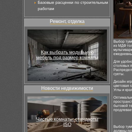
Базовые расценки по строительным
работам
Ремонт, отделка
Выбор тумб
из МДФ тол
мультивар
Как выбрать модульную
ежедневные
мебель под размер комнаты
Для удобн
столовых п
Распредел
суеты.
Дизайн игр
цветовая г
Новости недвижимости
Углы и кр
Оптимальн
пространс
бытовой т
продлевае
Чистые комнаты: стандарты
ISO
Выбор тум
должны пр