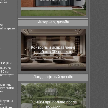
еский
Интерьер, дизайн
ое
ий и травм
Контроль и исправление
.
ошибок в 3D-проекте
.
ртиры
40–45 см
–80 см
ветствует
Ландшафтный дизайн
олешницу
и уголками
ает
 глубины.
Ошибки при поливе после
ки и
посадки
атный вид