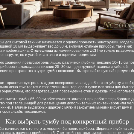
ы для бытовой техники начинается с оценки прочности конструкции. Модель 
щиной 18 мм выдерживает вес до 80 кг, включая крупные приборы, такие как
ка и кофемашина.
Столешница
из ламинированного ДСП не только выдержив
 нагрузки, но и устойчива к влаге и горячим предметам.
ого хранения предусмотрены
ящики
различной глубины: верхние 10–15 см по
риборов и аксессуаров, нижние 25–30 см – для крупной техники и кабелей.
ение пространства внутри тумбы позволяет быстро найти нужный предмет б
ает практическую роль: гладкая поверхность фасада облегчает уборку, а ней
амма легко сочетается с современным интерьером кухни или зоны для бытово
ая обработаны, что предотвращает повреждение стен и одежды при использо
ая высота тумбы 85–90 см обеспечивает комфорт при работе с прибором и 
тво под столешницей для размещения дополнительных контейнеров или мел
ехники. Наличие выдвижных
ящиков
с мягким закрытием минимизирует шум и
т срок службы механизмов.
Как выбрать тумбу под конкретный прибор
бы начинается с точного измерения бытового прибора. Ширина и глубина с
евышать размеры прибора на 5–7 см, чтобы оставить место для вентиляции 