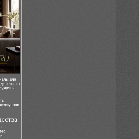
аналы для
подключение
рукции и
ть
ксессуаров
ества
ит
вес
 и