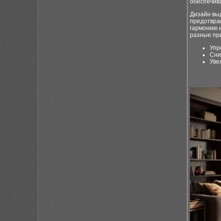
обеспечива
Дизайн вы
предотвра
гармонию 
разные пр
Упр
Сни
Уве