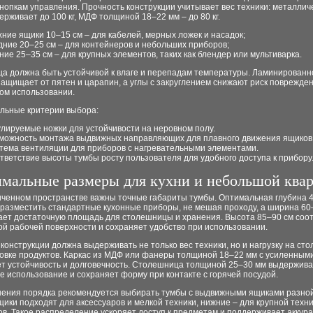
кнопкам управления. Прочность конструкции учитывает вес техники: металлич
ерживает до 100 кг, МДФ толщиной 18–22 мм – до 80 кг.
хние ящики 10–15 см – для кабелей, мерных ложек и насадок;
дние 20–25 см – для контейнеров и небольших приборов;
ние 25–35 см – для крупных элементов, таких как блендер или мультиварка.
а должна быть устойчивой к влаге и перепадам температуры. Ламинированн
ащищает от пятен и царапин, а углы с закруглением снижают риск поврежден
ом использовании.
льные критерии выбора:
улируемые ножки для устойчивости на неровном полу.
можность монтажа выдвижных направляющих для плавного движения ящиков
тема вентиляции для приборов с нагревательными элементами.
тветствие высоты тумбы росту пользователя для удобного доступа к прибору
мальные размеры для кухни и небольшой ква
иченном пространстве важны точные габариты тумбы. Оптимальная глубина 
 разместить стандартные кухонные приборы, не мешая проходу, а ширина 60
ает достаточную площадь для столешницы и хранения. Высота 85–90 см соот
й рабочей поверхности и сохраняет удобство при использовании.
конструкции должна выдерживать не только вес техники, но и нагрузку на ст
товке продуктов. Каркас из МДФ или фанеры толщиной 18–22 мм с усиленным
ет устойчивость и долговечность. Столешница толщиной 25–30 мм выдержив
 использование и сохраняет форму при контакте с горячей посудой.
нения порядка рекомендуется выбирать тумбы с выдвижными ящиками разной
ики подходят для аксессуаров и мелкой техники, нижние – для крупной техни
в. Такое распределение ускоряет доступ к предметам и поддерживает аккур