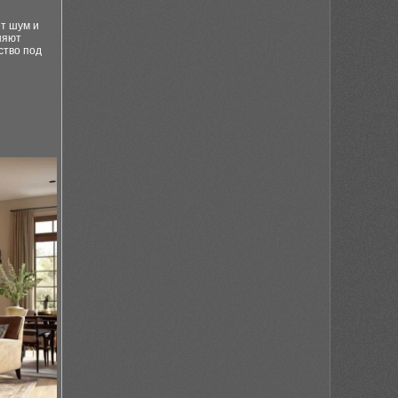
т шум и
няют
ство под