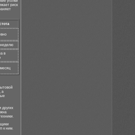
кие уголки
ижает риск
раняет
стота
евно
в неделю
а в
ю
 месяц
бытовой
 а
ные
 других
лжна
техники.
Ящики
п к ним.