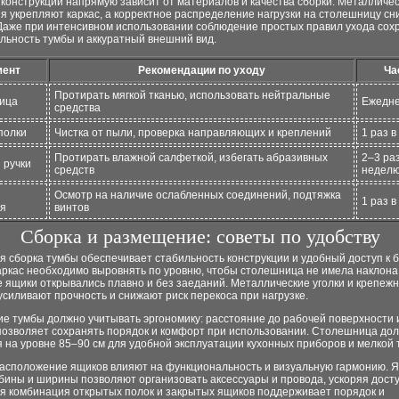
конструкции напрямую зависит от материалов и качества сборки. Металличес
я укрепляют каркас, а корректное распределение нагрузки на столешницу сн
 Даже при интенсивном использовании соблюдение простых правил ухода сох
льность тумбы и аккуратный внешний вид.
мент
Рекомендации по уходу
Ча
Протирать мягкой тканью, использовать нейтральные
ица
Ежедн
средства
полки
Чистка от пыли, проверка направляющих и креплений
1 раз 
Протирать влажной салфеткой, избегать абразивных
2–3 раз
 ручки
средств
недел
Осмотр на наличие ослабленных соединений, подтяжка
1 раз в
ия
винтов
Сборка и размещение: советы по удобству
 сборка тумбы обеспечивает стабильность конструкции и удобный доступ к 
аркас необходимо выровнять по уровню, чтобы столешница не имела наклона,
 ящики открывались плавно и без заеданий. Металлические уголки и крепеж
силивают прочность и снижают риск перекоса при нагрузке.
е тумбы должно учитывать эргономику: расстояние до рабочей поверхности и
позволяет сохранять порядок и комфорт при использовании. Столешница до
 на уровне 85–90 см для удобной эксплуатации кухонных приборов и мелкой 
расположение ящиков влияют на функциональность и визуальную гармонию. 
бины и ширины позволяют организовать аксессуары и провода, ускоряя досту
я комбинация открытых полок и закрытых ящиков поддерживает порядок и