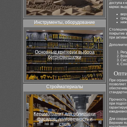
доступа к 
каркас выд
вер
сре
Инструменты, оборудование
ниж
Столешниц
покрытие з
при активн
Дополните
Основные критерии выбора
Рег
Воз
бетономешалки
Сис
Соо
Опти
При огран
позволяет
Стройматериалы
обеспечив
стандартно
Прочность 
при подго
гарантиру
ежедневное
Керамогранит для облицовки
фасадов: долговечность и
Для сохра
Верхние ящ
стиль
контейнеро