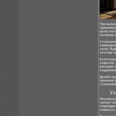
При выбор
гармониров
целостност
интерьер п
Столешниц
ламинирова
зоной. Вы
эстетику т
Если плани
покрытия.
расширит 
поддержива
Дизайн ящи
хранения 
столешниц
Ух
Регулярный
требует оч
поврежден
плавность