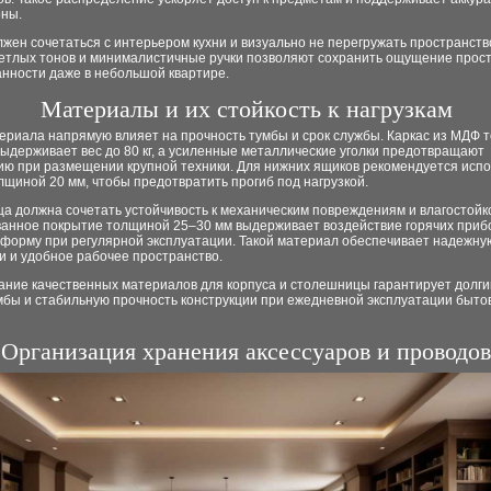
оны.
жен сочетаться с интерьером кухни и визуально не перегружать пространство
етлых тонов и минималистичные ручки позволяют сохранить ощущение прост
анности даже в небольшой квартире.
Материалы и их стойкость к нагрузкам
ериала напрямую влияет на прочность тумбы и срок службы. Каркас из МДФ 
ыдерживает вес до 80 кг, а усиленные металлические уголки предотвращают
ю при размещении крупной техники. Для нижних ящиков рекомендуется испо
щиной 20 мм, чтобы предотвратить прогиб под нагрузкой.
а должна сочетать устойчивость к механическим повреждениям и влагостойко
анное покрытие толщиной 25–30 мм выдерживает воздействие горячих приб
 форму при регулярной эксплуатации. Такой материал обеспечивает надежну
и и удобное рабочее пространство.
ание качественных материалов для корпуса и столешницы гарантирует долги
мбы и стабильную прочность конструкции при ежедневной эксплуатации быто
Организация хранения аксессуаров и проводов