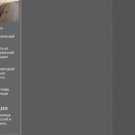
ны
сический
ть из
 рабочей
ушают
фактурой
ьно
и и
стема
очная
ции
ешница
стей и
рять