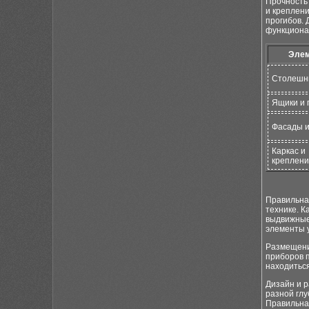
Прочность 
и креплени
прогибов.
функциона
Эле
Столешн
Ящики и 
Фасады и
Каркас и
креплен
Правильная
технике. К
выдвижные
элементы у
Размещени
приборов 
находиться
Дизайн и 
разной глу
Правильна