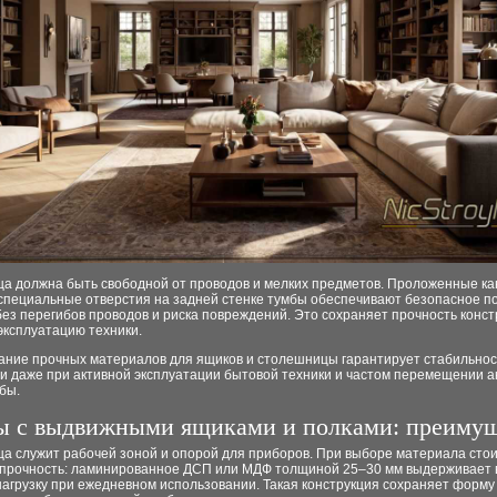
а должна быть свободной от проводов и мелких предметов. Проложенные к
 специальные отверстия на задней стенке тумбы обеспечивают безопасное 
ез перегибов проводов и риска повреждений. Это сохраняет прочность конст
эксплуатацию техники.
ание прочных материалов для ящиков и столешницы гарантирует стабильнос
и даже при активной эксплуатации бытовой техники и частом перемещении а
бы.
ы с выдвижными ящиками и полками: преимущ
а служит рабочей зоной и опорой для приборов. При выборе материала сто
 прочность: ламинированное ДСП или МДФ толщиной 25–30 мм выдерживает 
нагрузку при ежедневном использовании. Такая конструкция сохраняет форму