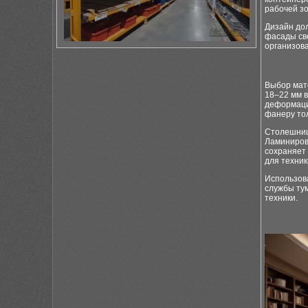
рабочей з
Дизайн дол
фасады св
организов
Выбор мат
18–22 мм в
деформаци
фанеру тол
Столешниц
Ламиниров
сохраняет
для техник
Использов
службы ту
техники.