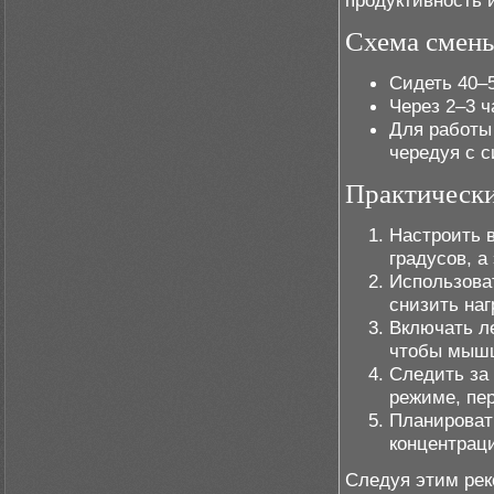
продуктивность 
Схема смен
Сидеть 40–5
Через 2–3 ч
Для работы
чередуя с 
Практически
Настроить в
градусов, а
Использова
снизить наг
Включать ле
чтобы мышц
Следить за
режиме, пер
Планироват
концентрац
Следуя этим рек