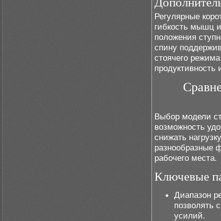
Дополнител
Регулярные коро
гибкость мышц и
положения ступн
спину поддержив
стоячего режима
продуктивность 
Сравне
Выбор модели ст
возможность удо
снижать нагрузк
разнообразные ф
рабочего места.
Ключевые па
Диапазон р
позволять с
усилий.