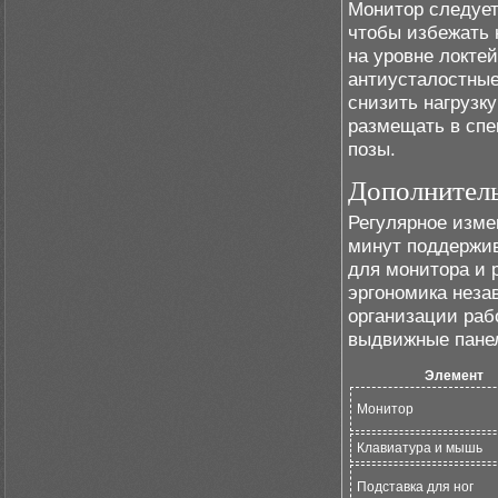
Монитор следует
чтобы избежать 
на уровне локте
антиусталостные
снизить нагрузку
размещать в спе
позы.
Дополнител
Регулярное изме
минут поддержив
для монитора и 
эргономика неза
организации раб
выдвижные панел
Элемент
Монитор
Клавиатура и мышь
Подставка для ног