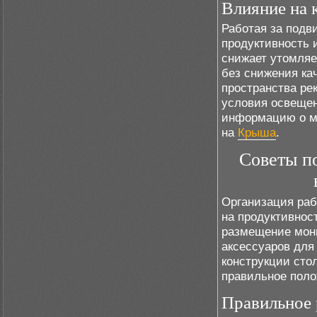
Влияние на 
Работая за подв
продуктивность 
снижает утомляе
без снижения ка
пространства рек
условия освещен
информацию о мо
на
Крыша
.
Советы по
Организация раб
на продуктивнос
размещение мон
аксессуаров для
конструкции сто
правильное поло
Правильное 