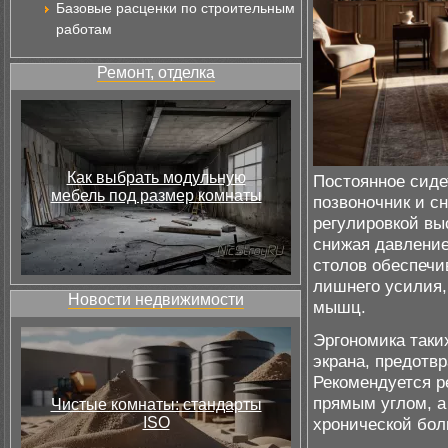
Базовые расценки по строительным
работам
Ремонт, отделка
Как выбрать модульную
Постоянное сиде
мебель под размер комнаты
позвоночник и с
регулировкой вы
снижая давление
столов обеспечи
лишнего усилия,
Новости недвижимости
мышц.
Эргономика таки
экрана, предотв
Рекомендуется р
прямым углом, а
Чистые комнаты: стандарты
ISO
хронической бол