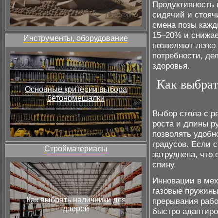
Продуктивность 
сидячий и стояч
смена позы кажд
15–20% и снижае
Инструменты, оборудование
позволяют легко
потребности, де
здоровья.
Как выбрат
Основные критерии выбора
бетономешалки
Выбор стола с р
роста и длины р
позволять удобно
градусов. Если с
Стройматериалы
затруднена, что 
спину.
Инновации в мех
газовые пружины
Как выбрать наличники для
прерывания раб
дверей
быстро адаптиро