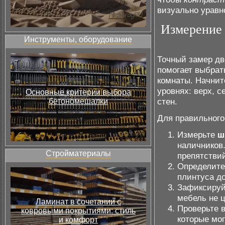
визуально уравн
Измерение 
Инструменты, оборудование
Точный замер дв
помогает выбрат
комнаты. Начнит
уровнях: верх, 
Основные критерии выбора
стен.
бетономешалки
Для правильног
Измерьте
ш
наличников.
Стройматериалы
препятстви
Определит
плинтуса д
Зафиксируй
мебель не 
Ламинат в сочетании с
Проверьте 
ковровыми покрытиями: стиль
которые мо
и комфорт