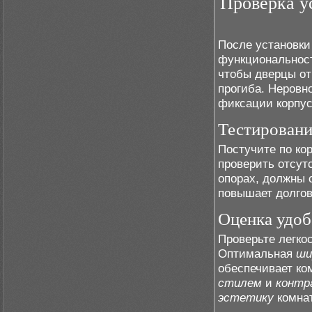
Проверка у
После установки
функциональнос
чтобы дверцы от
прогиба. Неровн
фиксации корпус
Тестировани
Постучите по ко
проверить отсут
опорах, должны 
повышает долгов
Оценка удоб
Проверьте легко
Оптимальная
ши
обеспечивает ко
стилем
и
контр
эстетику
комна