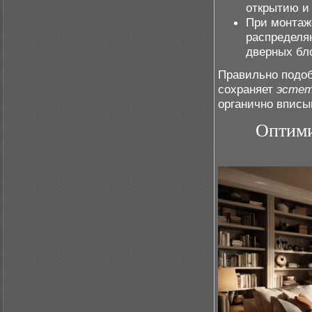
открытию и
При монтаж
распределя
дверных бл
Правильно подоб
сохраняет
эстет
органично впис
Оптими