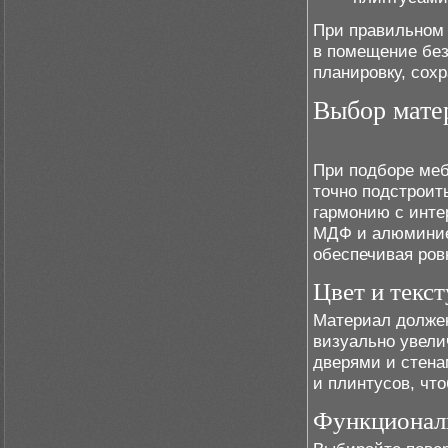
При правильном 
в помещение без
планировку, сох
Выбор матер
При подборе меб
точно подстроит
гармонию с инте
МДФ и алюминие
обеспечивая ров
Цвет и текс
Материал долже
визуально увели
дверями и стена
и плинтусов, чт
Функционал