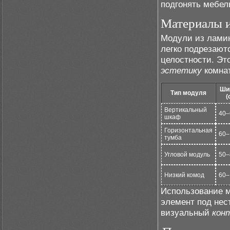
подгонять мебел
Материалы и
Модули из лами
легко подрезают
целостности. Эт
эстетику
комна
Ши
Тип модуля
(
Вертикальный
40–
шкаф
Горизонтальная
60–
тумба
Угловой модуль
50–
Низкий комод
60–
Использование м
элемент под не
визуальный
кон