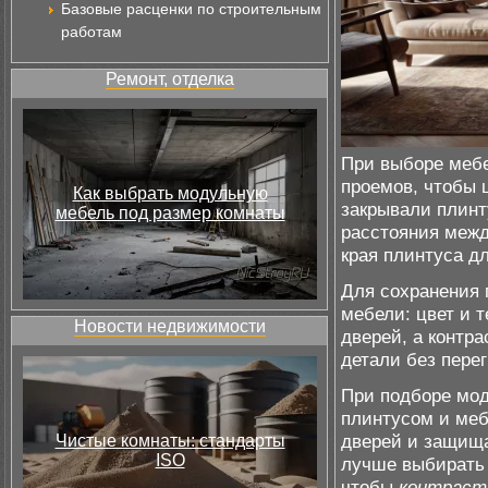
Базовые расценки по строительным
работам
Ремонт, отделка
При выборе мебе
проемов, чтобы 
Как выбрать модульную
закрывали плин
мебель под размер комнаты
расстояния межд
края плинтуса д
Для сохранения 
мебели: цвет и 
Новости недвижимости
дверей, а контр
детали без перег
При подборе мо
плинтусом и меб
дверей и защища
Чистые комнаты: стандарты
ISO
лучше выбирать 
чтобы
контраст