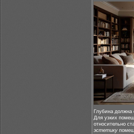
Глубина должна 
Для узких помещ
относительно ст
эстетику
помещ