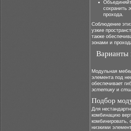
Объединяйт
сохранить
прохода.
Соблюдение этих
узкие пространс
также обеспечив
зонами и проход
Варианты 
Модульная мебе
элемента под не
обеспечивает ги
эстетику
и
сти
Подбор моду
Для нестандартн
комбинацию верт
комбинировать,
низкими элемент