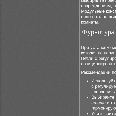
Выбирайте повер
повреждениям, о
Модульные конст
подогнать по
вы
комнаты.
Фурнитура 
При установке м
которая не нару
Петли с регулир
позиционировать
Рекомендации по
Используйт
с регулируе
сверления 
Выбирайте 
стилю
инте
гармонирую
Учитывайт