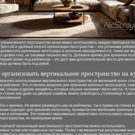
 ограниченного пространства кухни важно использовать каждую свободную п
Простой и удобный способ организации пространства – это установка рейлин
разместить различные аксессуары и кухонные принадлежности, такие как ча
на уровне глаз, не занимая лишнего места. Добавьте крючки для хранения по
тварей прямо под рейлингом – это даст вам дополнительное место для мелоч
егда должны быть под рукой.
 организовать вертикальное пространство на к
ального использования вертикального пространства на маленькой кухне сто
а рейлинги. Это отличное решение для хранения кухонных аксессуаров, таки
жки, специи и другие предметы, которые обычно занимают много места. Устан
а стенах или даже на дверцах шкафов, можно освободить столешницу и сдел
анизованной.
те о крючках. Их можно размещать как на рейлингах, так и прямо на стенах 
ючки подходят для хранения полотенец, прихваток или маленьких кухонных 
ножи и половники. Это поможет максимально эффективно использовать кажды
пространства, не перегружая кухню.
глубокой организации вертикального пространства можно использовать
невые полки или подвесные системы. Полки с возможностью регулировки выс
азместить предметы различной величины, а на верхние уровни можно постав