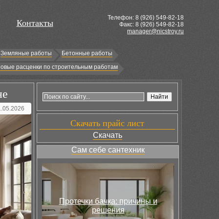
Телефон: 8 (
926
) 549-82-18
Контакты
Факс: 8 (926) 549-82-18
manager@nicstroy.ru
Земляные работы
Бетонные работы
овые расценки по строительным работам
не
1.05.2026
Скачать прайс лист
Скачать
Сам себе сантехник
Протечки бачка: причины и
решения