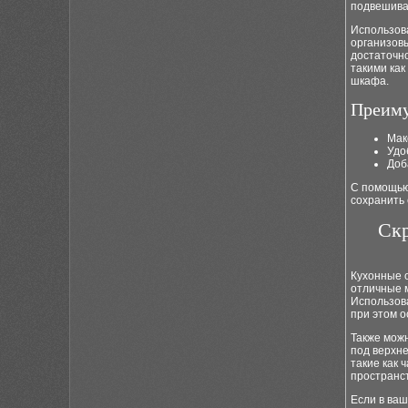
подвешиван
Использова
организовы
достаточн
такими ка
шкафа.
Преиму
Мак
Удо
Доб
С помощью 
сохранить 
Скр
Кухонные о
отличные м
Использов
при этом 
Также можн
под верхн
такие как 
пространст
Если в ваш