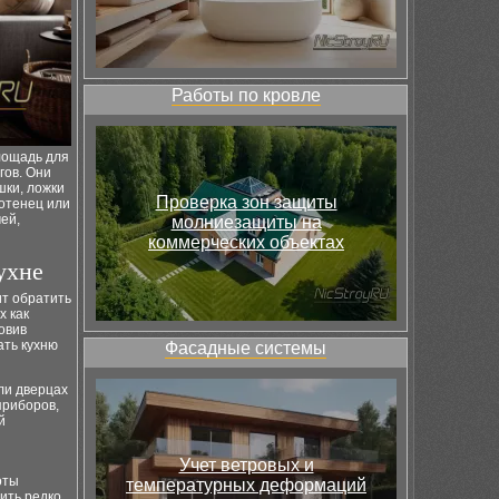
Работы по кровле
лощадь для
гов. Они
шки, ложки
Проверка зон защиты
лотенец или
ей,
молниезащиты на
коммерческих объектах
ухне
ит обратить
х как
овив
ать кухню
Фасадные системы
или дверцах
приборов,
й
Учет ветровых и
оты
температурных деформаций
ить редко