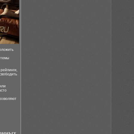
положить
стемы
 рейлинги,
освободить
 или
асто
позволяют
хонных