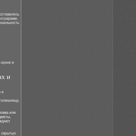
 оставалось
ессуарами,
ональность
 кухне и
ах и
 и
толешницу,
ровка или
дметы,
ождают
и скрытых