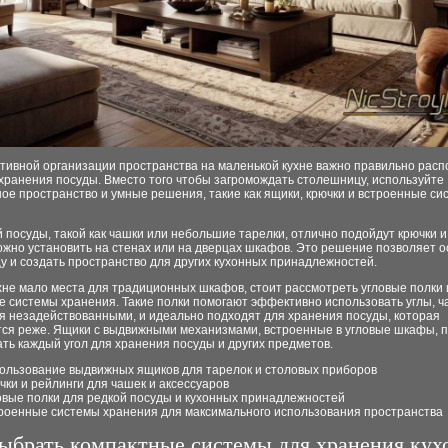
тивной организации пространства на маленькой кухне важно правильно рас
хранения посуды. Вместо того чтобы загромождать столешницу, используйте
ое пространство и умные решения, такие как ящики, крючки и встроенные си
 посуды, такой как чашки или небольшие тарелки, отлично подойдут крючки и
ожно установить на стенах или на дверцах шкафов. Это решение позволяет 
 и создать пространство для других кухонных принадлежностей.
хне мало места для традиционных шкафов, стоит рассмотреть угловые полки
 системы хранения. Такие полки помогают эффективно использовать углы, ч
я незадействованными, и идеально подходят для хранения посуды, которая
тся реже. Ящики с выдвижными механизмами, встроенные в угловые шкафы, 
ть каждый угол для хранения посуды и других предметов.
ользование выдвижных ящиков для тарелок и столовых приборов
чки и рейлинги для чашек и аксессуаров
овые полки для редкой посуды и кухонных принадлежностей
роенные системы хранения для максимального использования пространства
ыбрать компактные системы для хранения ку