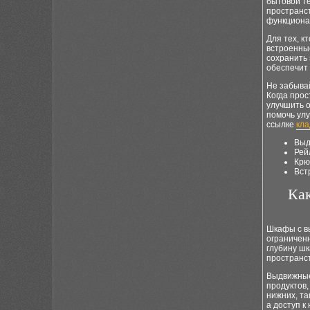
бытовой те
пространст
функциона
Для тех, к
встроенны
сохранить
обеспечит 
Не забывай
Когда прос
улучшить о
помочь ул
ссылке
кла
Выд
Рей
Крю
Вст
Ка
Шкафы с в
ограничен
глубину шк
пространст
Выдвижные
продуктов,
нижних, та
а доступ к