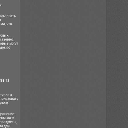
е
пользовать
и
ми, что
довых.
ественно
торые могут
док по
ми и
нения в
спользовать
ьного
хранение
ны как в
 предметы,
ми для