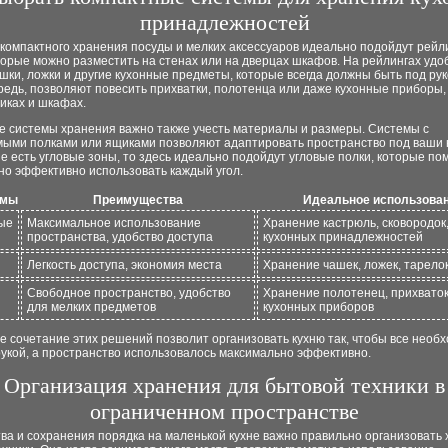
принадлежностей
компактного хранения посуды и мелких аксессуаров идеально подойдут рейл
торые можно разместить на стенах или на дверцах шкафов. На рейлингах удо
шки, ложки и другие кухонные предметы, которые всегда должны быть под рук
редь, позволяют повесить прихватки, полотенца или даже кухонные приборы,
иках и шкафах.
е системы хранения важно также учесть материалы и размеры. Системы с
мыми полками или ящиками позволяют адаптировать пространство под ваши 
не есть угловые зоны, то здесь идеально подойдут угловые полки, которые по
но эффективно использовать каждый угол.
емы
Преимущества
Идеальное использова
ые
Максимальное использование
Хранение кастрюль, сковородок
пространства, удобство доступа
кухонных принадлежностей
Легкость доступа, экономия места
Хранение чашек, ложек, тарелок
Свободное пространство, удобство
Хранение полотенец, прихваток
для мелких предметов
кухонных приборов
 сочетание этих решений позволит организовать кухню так, чтобы все необ
укой, а пространство использовалось максимально эффективно.
Организация хранения для бытовой техники в
ограниченном пространстве
ва и сохранения порядка на маленькой кухне важно правильно организовать