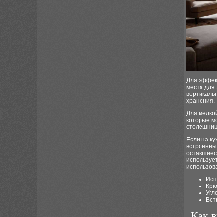
Для эффек
места для 
вертикальн
хранения.
Для мелкой
которые м
столешницу
Если на ку
встроенные
оставшиес
используе
использова
Исп
Крю
Угл
Вст
Как в