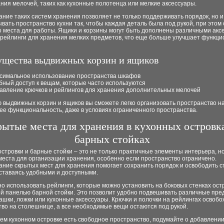
ия мелочей, таких как кухонные полотенца или мелкие аксессуары.
ние таких систем хранения позволяет не только поддерживать порядок, но и
вать пространство кухни так, чтобы каждая деталь была под рукой, при этом
о места для работы. Ящики и корзины могут быть дополнены различными акс
к рейлинги для хранения мелких предметов, что еще больше улучшает функци
щества выдвижных корзин и ящиков
симальное использование пространства шкафов
бный доступ к вещам, которые часто используются
авление крючков и рейлингов для хранения дополнительных мелочей
выдвижных корзин и ящиков вы сможете легко организовать пространство на
ее функциональность, даже в условиях ограниченного пространства.
ытые места для хранения в кухонных островк
барных стойках
стровки и барные стойки – это не только практичные элементы интерьера, но
еста для организации хранения, особенно если пространство ограничено.
ание скрытых мест для хранения помогает сохранить порядок и освободить с
оставаясь удобными и доступными.
о использовать рейлинги, которые можно установить на боковых стенках ост
ей панелью барной стойки. Это позволит удобно подвешивать различные пре
чашки, ложки или кухонные аксессуары. Крючки и полочки на рейлингах освоб
во на столешнице, а все необходимые вещи остаются под рукой.
ем кухонном островке есть свободное пространство, подумайте о добавлени