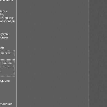
инги и
бно
ой. Крючки,
 освободив
нужды.
могают
ние
, мелких
, специй
,
ходимое
 хранение