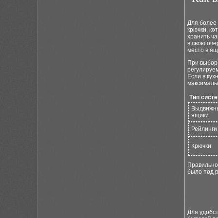
Для более 
крючки, ко
хранить ча
в свою оче
место в ящ
При выбор
регулируе
Если в кух
максималь
Тип сист
Выдвижн
ящики
Рейлинги
Крючки
Правильное
было под р
Для удобст