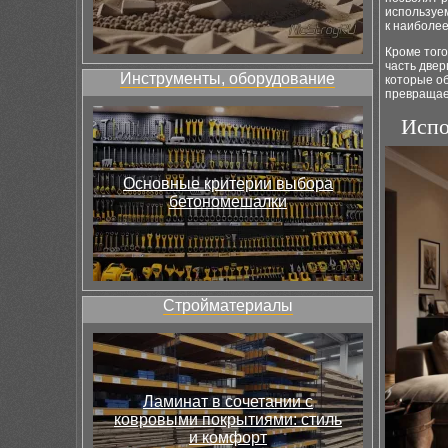
используем
к наиболе
Кроме того
часть двер
Инструменты, оборудование
которые о
превращае
Испо
Основные критерии выбора
бетономешалки
Стройматериалы
Ламинат в сочетании с
ковровыми покрытиями: стиль
и комфорт