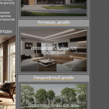
ли доступу
треннюю
 мелочи,
остранства
Интерьер, дизайн
ыгоды
Интерактивные зоны для
презентаций
Ландшафтный дизайн
Подготовка почвы для лиан