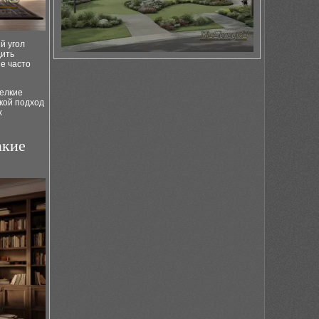
й угол
дить
е часто
мелкие
акой подход
х
акие