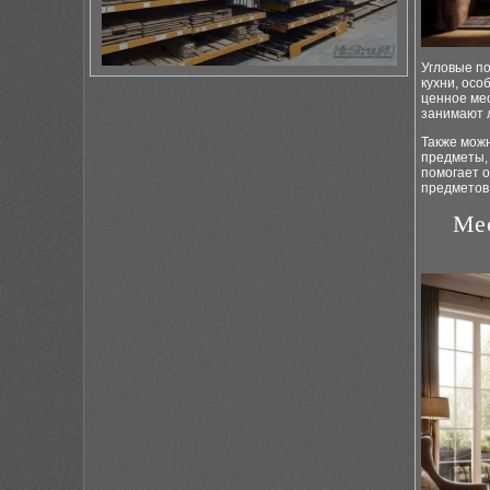
Угловые по
кухни, осо
ценное мес
занимают 
Также можн
предметы, 
помогает о
предметов
Мес