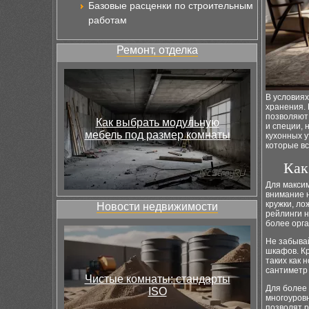
Базовые расценки по строительным
работам
Ремонт, отделка
В условиях
хранения. 
позволяют 
Как выбрать модульную
и специи, 
мебель под размер комнаты
кухонных у
которые вс
Как
Для максим
внимание н
кружки, ло
Новости недвижимости
рейлинги н
более орг
Не забывай
шкафов. Кр
таких как 
сантиметр 
Чистые комнаты: стандарты
Для более 
ISO
многоуров
позволят р