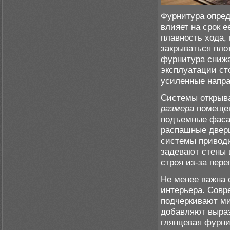
Фурнитура опред
влияет на срок 
плавность хода,
закрываться пло
фурнитура сниж
эксплуатации ст
усиленные напра
Системы открыва
размера
помещен
подъемные фасад
распашные дверц
системы приводи
задевают стены 
строя из-за пере
Не менее важна
интерьера. Совр
подчеркивают ми
добавляют выраз
глянцевая фурни