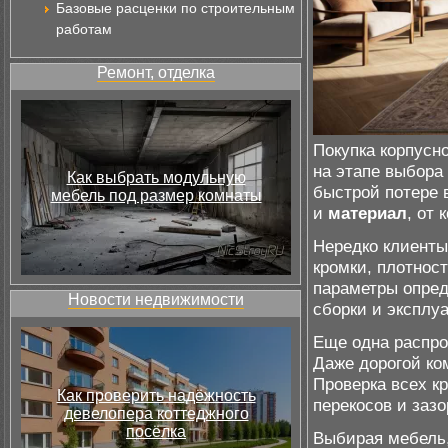
Базовые расценки по строительным
работам
Ремонт, отделка
Покупка корпусн
на этапе выбора
Как выбрать модульную
быстрой потере 
мебель под размер комнаты
и
материал
, от
Нередко клиент
кромки, плотнос
параметры опред
Новости недвижимости
сборки и эксплу
Еще одна распро
Даже дорогой ко
Проверка всех к
Как проверить надёжность
перекосов и зазо
девелопера коттеджного
посёлка
Выбирая мебель