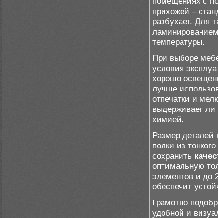
помещениях с по
прихожей – стан
разбухает. Для 
ламинированием 
температуры.
При выборе мебе
условия эксплуа
хорошо освещенн
лучше использов
отпечатки и мел
выдерживает ли 
химией.
Размер деталей 
полки из тонког
сохранить
качес
оптимальную тол
элементов и до 
обеспечит устой
Грамотно подобр
удобной и визуа