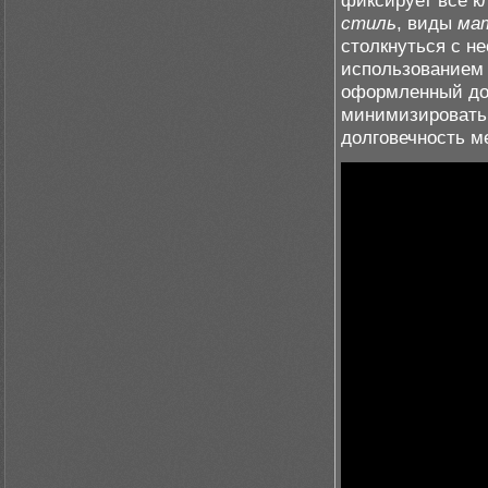
фиксирует все 
стиль
, виды
ма
столкнуться с н
использованием
оформленный дог
минимизировать 
долговечность м