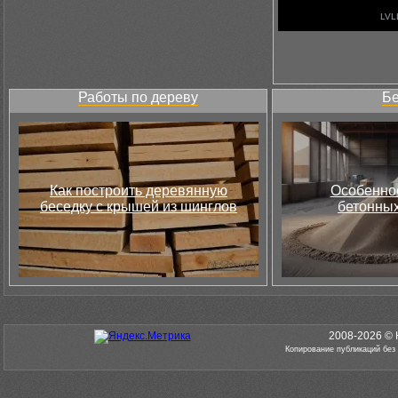
Работы по дереву
Бе
Как построить деревянную
Особеннос
беседку с крышей из шинглов
бетонных
2008-2026 © 
Копирование публикаций без