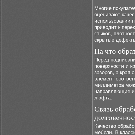
Многие покупате
оценивают качес
использовании п
приводит к пере
стыков, плотнос
скрытые дефекты
На что обра
Перед подписани
поверхности и к
зазоров, а края 
элемент соответ
миллиметра може
направляющие и 
люфта.
Связь обраб
долговечно
Качество обрабо
мебели. В класс