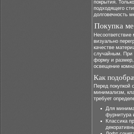
покрытия. Тольк
подходящего сти
долговечность м
Покупка меб
Несоответствие
визуально перег
качестве матери
случайным. При 
форму и размер,
освещение комн
Как подобра
Перед покупкой 
минимализм, кла
требует определ
Для минима
фурнитура 
Классика п
декоративн
Лофт сочета