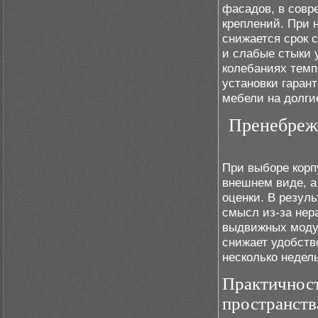
фасадов, в совр
креплений. При 
снижается срок
и слабые стыки 
колебаниях темп
установки гаран
мебели на долги
Пренебреж
При выборе корп
внешнем виде, а
оценки. В резул
смысл из-за нер
выдвижных модул
снижает удобств
несколько недель
Практичност
пространств