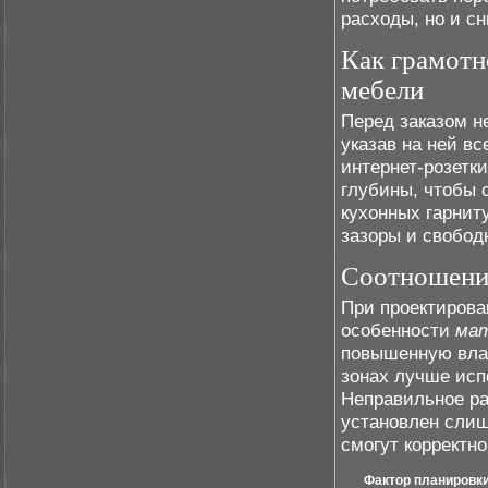
расходы, но и с
Как грамотн
мебели
Перед заказом н
указав на ней вс
интернет-розетк
глубины, чтобы 
кухонных гарнит
зазоры и свобод
Соотношение
При проектирова
особенности
мат
повышенную влаж
зонах лучше исп
Неправильное р
установлен слиш
смогут корректн
Фактор планировк