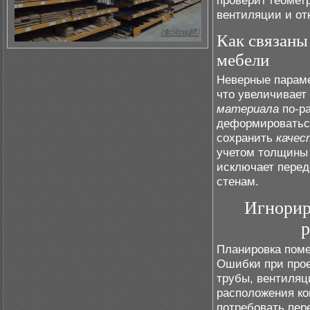
проверит геомет
вентиляции и от
Как связаны
мебели
Неверные параме
что увеличивает
материала
по-ра
деформироваться
сохранить
качес
учетом толщины 
исключает перед
стенам.
Игнорир
Планировка поме
Ошибки при прое
трубы, вентиляц
расположения ко
потребовать пер