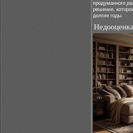
продуманного
ра
решение, которо
долгие годы.
Недооценка