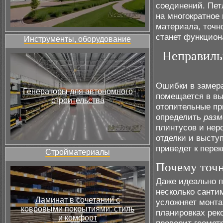
соединений. Пет
на многократное
материала, точн
станет функцион
Инструменты, оборудование
Неправиль
Ошибки в замера
Генераторы для автономного
помещается в вы
строительства
отопительные пр
определить
разм
плинтусов и нер
отделки и высту
приведет к перек
Стройматериалы
Почему точн
Даже идеально 
несколько санти
Ламинат в сочетании с
усложняет монта
ковровыми покрытиями: стиль
планировках рек
и комфорт