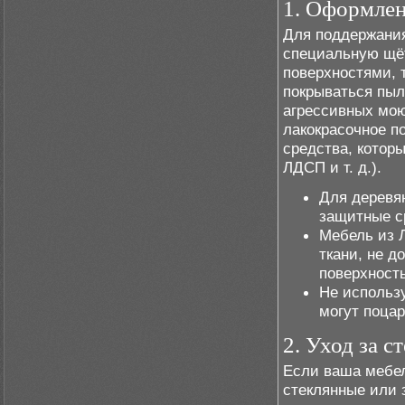
1. Оформлен
Для поддержания
специальную щёт
поверхностями, 
покрываться пыл
агрессивных мою
лакокрасочное п
средства, котор
ЛДСП и т. д.).
Для деревя
защитные ср
Мебель из 
ткани, не д
поверхность
Не использу
могут поцар
2. Уход за 
Если ваша мебе
стеклянные или 