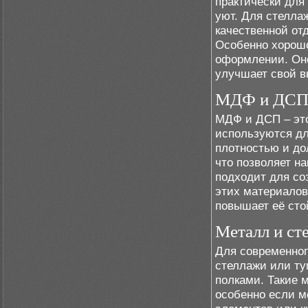
практически для
уют. Для стелла
качественной от
Особенно хорошо
оформлении. Оно
улучшает свой в
МДФ и ДС
МДФ и ДСП – это
используются дл
плотностью и до
что позволяет н
подходит для со
этих материалов
повышает её сто
Металл и ст
Для современног
стеллажи или ту
полками. Такие 
особенно если м