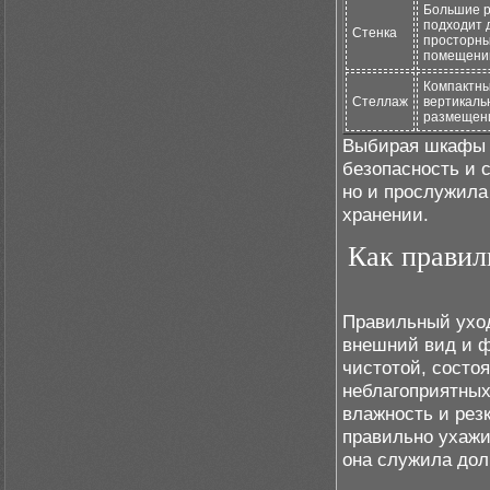
Большие 
подходит 
Стенка
просторн
помещени
Компактны
Стеллаж
вертикаль
размещен
Выбирая шкафы и
безопасность и 
но и прослужила
хранении.
Как правил
Правильный уход
внешний вид и ф
чистотой, состо
неблагоприятных
влажность и рез
правильно ухажи
она служила дол