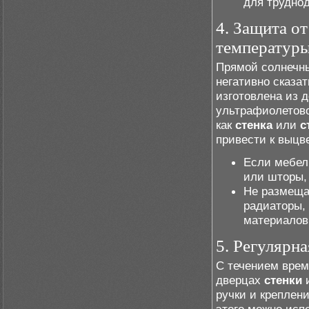
для трудно
4. Защита от
температур
Прямой солнечны
негативно сказа
изготовлена из 
ультрафиолетово
как
стенка
или
с
привести к выцв
Если мебел
или шторы,
Не размещай
радиаторы,
материалов
5. Регулярн
С течением врем
дверцах
стенки
ручки и креплен