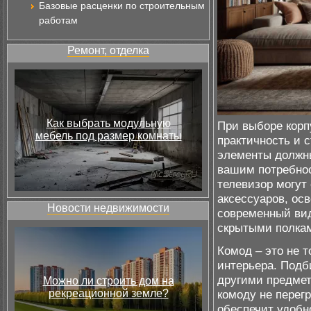
Базовые расценки по строительным
работам
Ремонт, отделка
Как выбрать модульную
При выборе корп
мебель под размер комнаты
практичность и с
элементы должны
вашим потребнос
телевизор могут
аксессуаров, ос
Новости недвижимости
современный ви
скрытыми полкам
Комод – это не 
интерьера. Подби
другими предмет
Можно ли строить дом на
рекреационной земле?
комоду не перег
обеспечит удобн