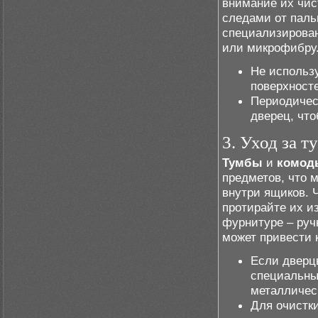
внимание их чис
следами от паль
специализирован
или микрофибру
Не использ
поверхност
Периодичес
дверец, чт
3. Уход за 
Тумбы
и
комод
предметов, что 
внутри ящиков. 
протирайте их и
фурнитуре – руч
может привести 
Если дверц
специальны
металличес
Для очистк