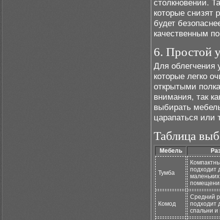
столкновении. Т
которые снизят 
будет безопасне
качественным по
6. Простой 
Для облегчения 
которые легко о
открытыми полка
внимания, так ка
выбирать мебель
царапаться или 
Таблица выб
Мебель
Ра
Компактны
подходит 
Тумба
маленьких
помещени
Средний р
Комод
подходит 
спальни и