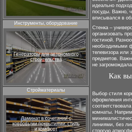
идеально подход
посуды. Важно, 
вписывался в об
Инструменты, оборудование
Стенка – универ
организовать пр
гостиной. Разно
необходимыми фу
телевизора или 
Генераторы для автономного
предметов. Важн
строительства
не загромождала
Как вы
Стройматериалы
Выбор стиля кор
оформления инте
соответствовала
комнаты. Наприм
минималистичес
Ламинат в сочетании с
ковровыми покрытиями: стиль
линиями, без ли
и комфорт
строгую атмосфе