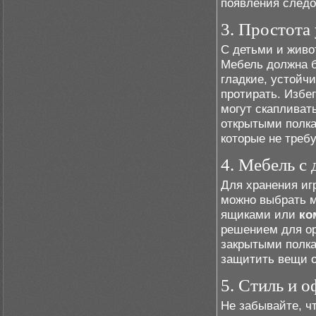
появления следо
3. Простота
С детьми и живо
Мебель должна б
гладкие, устойчи
протирать. Избе
могут скапливат
открытыми полка
которые не треб
4. Мебель с
Для хранения иг
можно выбрать м
ящиками или
ко
решением для ор
закрытыми полка
защитить вещи о
5. Стиль и 
Не забывайте, ч