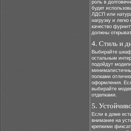
роль в долговеч
будет использов
ЛДСП или натур
нагрузку и легк
качество фурнит
должны открыват
4. Стиль и д
Выбирайте шкафы
остальным интер
подойдут модели
минималистичн
полками отлично
оформления. Есл
выбирайте моде
отделками.
5. Устойчив
Если в доме ест
внимание на уст
крепкими фиксат