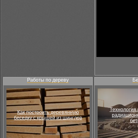
Работы по дереву
Бе
Технология 
Как построить деревянную
радиацион
беседку с крышей из шинглов
бет