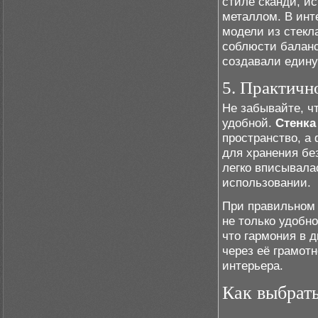
стиле сканди, и
металлом. В инт
модели из стекл
соблюсти баланс
создавали едину
5. Практичн
Не забывайте, ч
удобной.
Стенка
пространство, а
для хранения бе
легко вписывала
использовании.
При правильном 
не только удобно
что гармония в д
через её грамот
интерьера.
Как выбрать