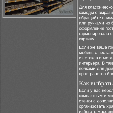
Для классическо
комоды с вырази
обращайте вним
или ручками из 
оформление гост
гармонировала с
картину.
Если же ваша го
мебель с неста
из стекла и мет
интерьера. В та
полками для дем
пространство бо
Как выбрать
Если у вас небо
компактным и м
стенки с допол
организовать хр
избегать массив