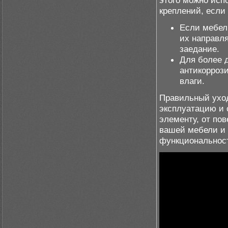
этого можно исп
креплений, если
Если мебел
их направл
заедание.
Для более 
антикорроз
влаги.
Правильный уход
эксплуатацию и 
элементу, от по
вашей мебели и 
функциональност