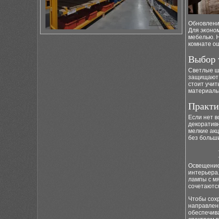
Обновлени
Для
эконо
мебелью. Н
комнате о
Выбор 
Светлые ш
защищают 
стоит учит
материалы
Практи
Если нет в
декоратив
мелкие ак
без больши
Освещение
интерьера
лампы с мя
сочетаютс
Чтобы сох
направлен
обеспечив