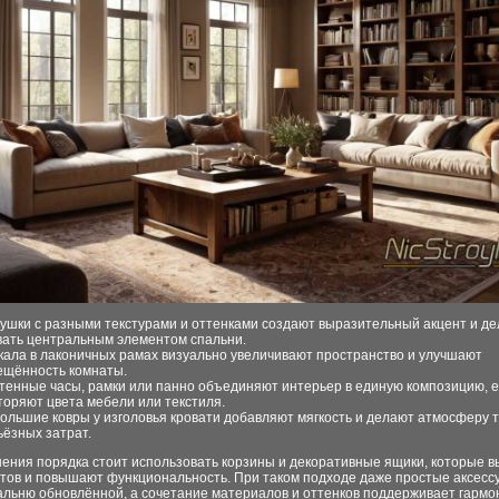
ушки с разными текстурами и оттенками создают выразительный акцент и д
вать центральным элементом спальни.
кала в лаконичных рамах визуально увеличивают пространство и улучшают
ещённость комнаты.
тенные часы, рамки или панно объединяют интерьер в единую композицию, 
торяют цвета мебели или текстиля.
ольшие ковры у изголовья кровати добавляют мягкость и делают атмосферу 
ьёзных затрат.
нения порядка стоит использовать корзины и декоративные ящики, которые 
нтов и повышают функциональность. При таком подходе даже простые аксесс
альню обновлённой, а сочетание материалов и оттенков поддерживает гарм