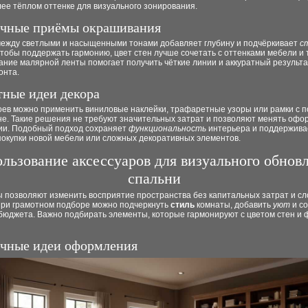
лее тёплом оттенке для визуального зонирования.
чные приёмы окрашивания
между светлыми и насыщенными тонами добавляет глубину и подчёркивает
с
тобы поддержать гармонию, цвет стен лучше сочетать с оттенками мебели и 
ние малярной ленты помогает получить чёткие линии и аккуратный результа
онта.
ные идеи декора
оев можно применить виниловые наклейки, трафаретные узоры или рамки с п
не. Такие решения не требуют значительных затрат и позволяют менять оф
ии. Подобный подход сохраняет
функциональность
интерьера и поддержива
покупки новой мебели или сложных декоративных элементов.
льзование аксессуаров для визуального обнов
спальни
ы позволяют изменить восприятие пространства без капитальных затрат и с
При грамотном подборе можно подчеркнуть
стиль
комнаты, добавить
уют
и с
бюджета. Важно подбирать элементы, которые гармонируют с цветом стен и 
чные идеи оформления