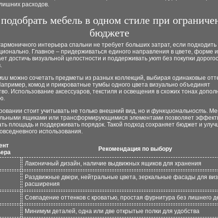
лишних расходов.
 подобрать мебель в одном стиле при ограниче
бюджете
армоничного интерьера спальни не требует больших затрат, если подходить
ионально. Главное – придерживаться единого направления в цвете, форме и
ает достичь визуальной целостности и поддерживать
уют
без покупки дорого
.
мии
можно сочетать предметы из разных коллекций, выбирая одинаковые отт
Например, комод и прикроватные тумбы одного цвета визуально объединят
во. Использование аксессуаров, текстиля и освещения в схожих тонах допо
ю.
овании стоит учитывать не только внешний вид, но и
функциональность
. Ме
льными ящиками или трансформирующимися элементами позволяет эффект
ать площадь и поддерживать порядок. Такой подход сохраняет бюджет и улу
овседневного использования.
ент
Рекомендация по выбору
ьера
Лаконичный дизайн, наличие выдвижных ящиков для хранения
Раздвижные двери, нейтральные цвета, зеркальные фасады для виз
расширения
Совпадение оттенков с кроватью, простая фурнитура без лишнего д
Минимум деталей, одна или две открытые полки для удобства