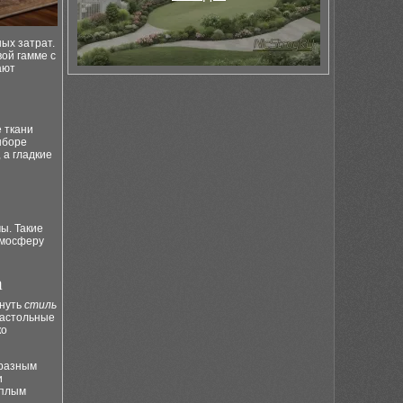
ных затрат.
ой гамме с
ают
 ткани
ыборе
 а гладкие
ы. Такие
тмосферу
а
кнуть
стиль
настольные
ко
 разным
и
ёплым