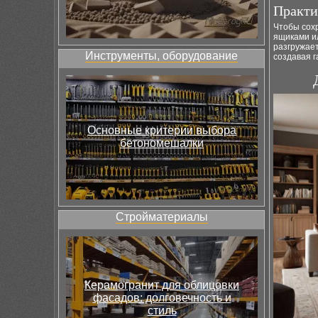
Практи
Чтобы сох
ящиками и
разгружает
Инструменты, оборудование
создавая 
Основные критерии выбора
бетономешалки
Стройматериалы
Керамогранит для облицовки
фасадов: долговечность и
стиль