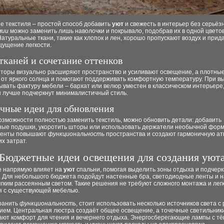
е текстиля – простой способ добавить
уют
и свежесть в интерьер без серьёз
мии
можно заменить лишь наволочки и покрывало, подобрав их в одной цветов
атуральные ткани, такие как хлопок и лен, хорошо пропускают воздух и прид
щущение легкости.
тканей и сочетание оттенков
торы визуально расширяют пространство и усиливают освещение, а плотные
от яркого солнца и помогают поддерживать комфортную температуру. При в
ывать фактуру мебели – бархат или велюр уместен в классическом интерьере,
 лучше подчеркнут минималистичный стиль.
чные идеи для обновления
озможности полностью заменить текстиль, можно обновить детали: добавить
ные подушки, укоротить шторы или использовать держатели необычной форм
центы повышают
функциональность
пространства и создают гармоничную а
х затрат.
Бюджетные идеи освещения для создания уют
 напрямую влияет на
уют
спальни, помогая выделить зоны отдыха и подчер
. Для небольшого бюджета подойдут настенные бра, светодиодные ленты и 
гким рассеянным светом. Такие решения не требуют сложного монтажа и лег
я с существующей мебелью.
ранить
функциональность
, стоит использовать несколько источников света с
ием. Центральная люстра создаёт общее освещение, а точечные светильник
ают комфорт для чтения и вечернего отдыха. Энергосберегающие лампы с т