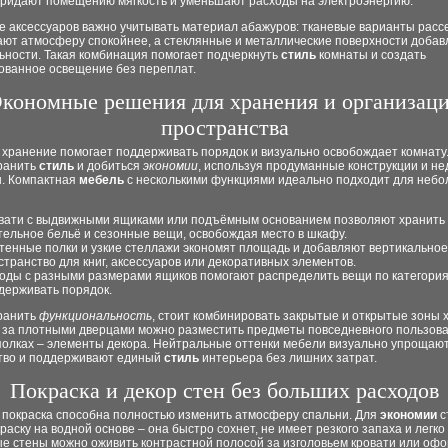
придают помещению мягкость и уменьшают расходы на электроэнергию.
е аксессуаров важно учитывать материал абажуров: тканевые варианты расс
лают атмосферу спокойнее, а стеклянные и металлические поверхности доба
ьности. Такая комбинация помогает подчеркнуть
стиль
комнаты и создать
ованное освещение без переплат.
кономные решения для хранения и организац
пространства
 хранение помогает поддерживать порядок и визуально освобождает комнату
ранить
стиль
и добиться
экономии
, используя продуманные конструкции и не
. Компактная
мебель
с несколькими функциями идеально подходит для неб
вати с выдвижными ящиками или подъёмным основанием позволяют хранить
тельное бельё и сезонные вещи, освобождая место в шкафу.
тенные полки и узкие стеллажи экономят площадь и добавляют вертикальное
странство для книг, аксессуаров или декоративных элементов.
оды с разными размерами ящиков помогают распределить вещи по категория
держивать порядок.
ранить
функциональность
, стоит комбинировать закрытые и открытые зоны 
 за плотными дверцами можно разместить предметы повседневного пользова
полках – элементы декора. Нейтральные оттенки мебели визуально упрощаю
тво и поддерживают единый
стиль
интерьера без лишних затрат.
Покраска и декор стен без больших расходов
 покраска способна полностью изменить атмосферу спальни. Для
экономии
с
раску на водной основе – она быстро сохнет, не имеет резкого запаха и легко
е стены можно оживить контрастной полосой за изголовьем кровати или офо