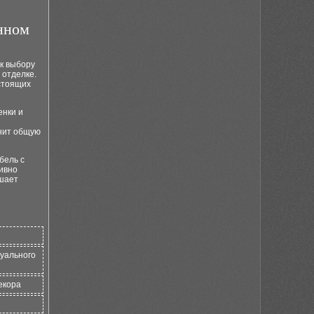
нном
 к выбору
 отделке.
стоящих
енки и
лнит общую
бель с
ивно
чшает
уального
екора