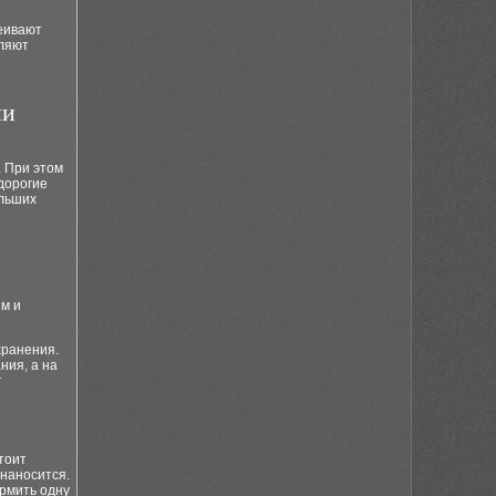
еивают
вляют
ии
. При этом
дорогие
ольших
м и
хранения.
ния, а на
т
тоит
 наносится.
рмить одну