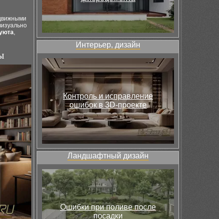
ыдвижными
визуально
уюта
,
Интерьер, дизайн
ы
Контроль и исправление
ошибок в 3D-проекте
Ландшафтный дизайн
Ошибки при поливе после
посадки