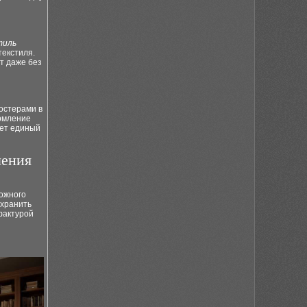
тиль
текстиля.
т даже без
остерами в
ормление
ет единый
ления
ложного
охранить
фактурой