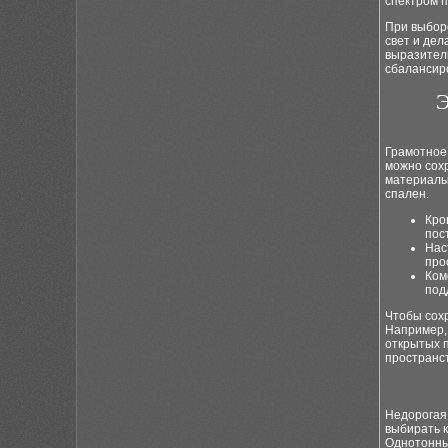
спектром 
При выбор
свет и де
выразител
сбалансир
Э
Грамотное
можно сох
материалы
спален.
Кро
пос
Нас
про
Ком
под
Чтобы сох
Например,
открытых 
пространс
Недорогая
выбирать к
Однотонны