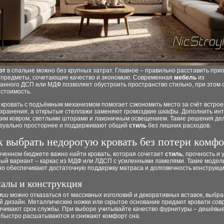
ют
в спальне можно без крупных затрат. Главное – правильно расставить при
 предметы, сочетающие качество и
экономию
. Современная
мебель
из
анного ДСП или МДФ позволяет обустроить пространство стильно, при этом 
стоимость.
 кровать с подъёмным механизмом помогает сэкономить место за счёт встрое
 хранения, а открытые стеллажи заменяют громоздкие шкафы. Дополнить ин
ким ковром, светлыми шторами и лаконичным освещением. Такие решения де
изуально просторнее и поддерживают общий
стиль
без лишних расходов.
к выбрать недорогую кровать без потери комфо
иченном бюджете важно найти кровать, которая сочетает
стиль
, прочность и 
ый вариант – каркас из МДФ или ЛДСП с усиленными ламелями. Такие модел
но обеспечивают достаточную поддержку матраса и долговечность конструкци
алы и конструкция
мии
можно отказаться от массивных изголовий и декоративных вставок, выбра
й дизайн. Металлические ножки или скрытое основание придают кровати со
личивают срок службы. При выборе учитывайте качество фурнитуры – дешёвы
 быстро расшатываются и снижают комфорт сна.