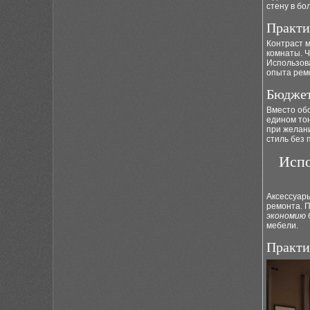
стену в бо
Практи
Контраст 
комнаты. Ч
Использова
опыта рем
Бюджет
Вместо об
едином то
при желан
стиль без 
Испо
Аксессуар
ремонта. 
экономию
мебели.
Практи