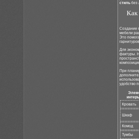
стиль
без 
Как
Создание г
мебели рац
Это помог
гарнитуров
Для
эконо
фактуры. 
пространст
композици
При планир
дополните
использов
удобство п
Элем
интер
Кровать
Шкаф
Комод
Тумбы