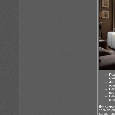
Под
кро
Зер
осв
Нас
пов
Неб
сер
Для сохра
роль акце
делают сп