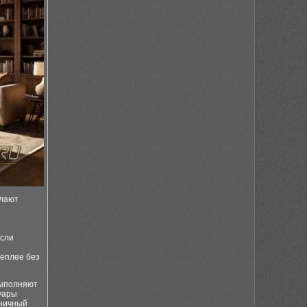
елают
если
теплее без
выполняют
уары
оничный