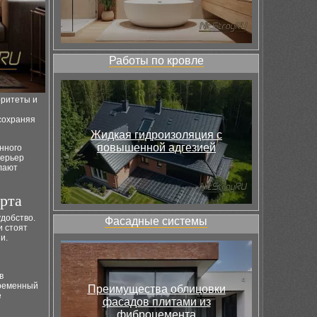
Работы по кровле
оритеты и
сохраняя
Жидкая гидроизоляция с
повышенной адгезией
нного
терьер
лают
рта
удобство.
Фасадные системы
и стоят
и.
в
временный
Преимущества облицовки
е
фасадов плитами из
фиброцемента