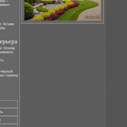
ары –
лемент
. Татами
ужбы
ерьера
я. Основу
ремового.
ть
о-чёрный
ает глубину
ль
ы