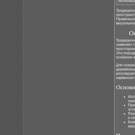
Молочны
Традицио
пространст
Правильно 
визуальное
О
Традицион
заменяет п
просторне
Эти пород
особенно в
Для сохра
деревянны
регулирую
гармонию
Основн
Исп
нак
При
эст
Ра
и о
Ком
кер