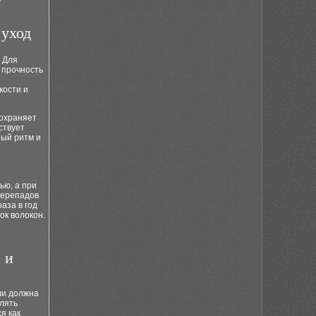
у
 уход
. Для
 прочность
кости и
сохраняет
ствует
ный ритм и
ью, а при
перепадов
аза в год
ок волокон.
 и
ли должна
лять
я как