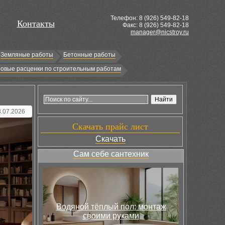
Телефон: 8 (
926
) 549-82-18
Контакты
Факс: 8 (926) 549-82-18
manager@nicstroy.ru
Земляные работы
Бетонные работы
овые расценки по строительным работам
3.07.2026
Скачать прайс лист
Скачать
Сам себе сантехник
Водяной тёплый пол: монтаж
своими руками