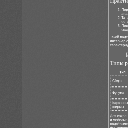
Практи
Пер
ана
Тат
ест
Пов
сох
Такой подх
интерьер 
характерн
Типы р
Тип
Сёдзи
Фусума
Каркасн
ширмы
Для сохра
и мебелью
подчёркива