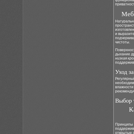
функциона
приватнос
Мебе
Натураль
пространст
изготовлен
и выразите
подчеркива
чистоты.
Поверхност
дыхание др
низкая кр
поддержи
Уход з
Регулярный
необходимо
влажности 
рекомендуе
Выбор 
К
Принципы 
поддержи
открытые 