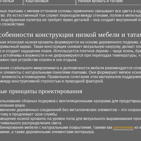
й белый
Каштановый
Низкая кровать и татами
нные
татами
с мягким оттенком соломы гармонично связывают все цвета в е
во. Их естественный тон служит переходом между стенами, полом и мебелью
подобранная палитра не требует ярких деталей – она создаёт внутренний б
 спокойствие.
собенности конструкции низкой мебели и тата
ная японская
низкая кровать
формируется на основе деревянного подиума, 
ривычный каркас. Такая конструкция снижает визуальную нагрузку, делает 
е и создает ощущение покоя. Используется плотное
дерево
– чаще ясень, бук
ы устойчивы к влажности и не деформируются при перепадах температуры, ч
ажно при устройстве спален и зон отдыха.
нения стабильного микроклимата и долговечности мебели рекомендуется соч
е элементы с натуральными панелями
татами
. Они формируют мягкое осно
т влажность в помещении. Правильное сочетание этих материалов поддержи
между конструктивной строгостью и природной фактурой.
ые принципы проектирования
ользование сборных подиумов с вентиляционными зазорами для предотвра
опления влаги.
менение деревянных соединений без металлических элементов – это сохран
етику и продлевает срок службы.
змещение
низкой кровати
на уровне пола для визуального выравнивания про
птимального распределения света.
бинирование мебели с натуральными покрытиями, такими как
сантехника
из 
амики, а также деревянными элементами интерьера.