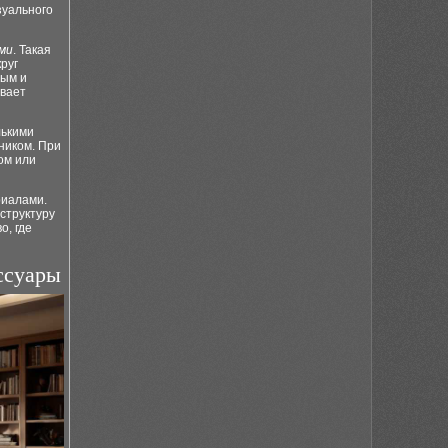
зуального
ми
. Такая
руг
ным и
ивает
лькими
ником. При
ом или
риалами.
 структуру
о, где
ссуары