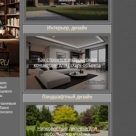
Интерьер, дизайн
Как строится интерьерная
концепция для luxury-объекта
арис
ивый
нцевого
ы.
Ландшафтный дизайн
 тканевым
Такое
онского
Низкорослые деревья для
небольшого участка