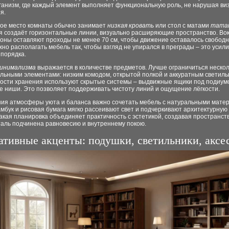
ганизм, где каждый элемент выполняет функциональную роль, не нарушая ви
я.
ое место комнаты обычно занимает
низкая кровать
или стол с матами
тата
я создаёт горизонтальные линии, визуально расширяющие пространство. Вок
зоны оставляют проходы не менее 70 см, чтобы движение оставалось свобод
жно располагать мебель так, чтобы взгляд не упирался в преграды – это усил
порядка.
инимализма
выражается в количестве предметов. Лучше ограничиться неско
льными элементами: низким комодом, открытой полкой и аккуратным светиль
ости хранения используют скрытые системы – выдвижные ящики под подиум
е ниши. Это позволяет поддерживать чистоту линий и ощущение лёгкости.
ния атмосферы уюта и баланса важно сочетать мебель с натуральными мате
амбук и рисовая бумага мягко рассеивают свет и подчеркивают архитектурную
акая планировка объединяет практичность с эстетикой, создавая пространств
таль подчинена равновесию и внутреннему покою.
ативные акценты: подушки, светильники, аксе