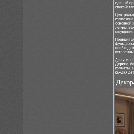
единый ор
спокойстви
Центральн
композици
основной 
лёгким. Ва
ощущение 
Принцип
м
функциона
необходим
встроенны
Для усиле
Дерево
, б
комнаты. Т
каждая де
Декор