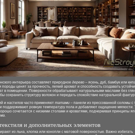
онского интерьера составляет природное
дерево
– ясень, дуб, бамбук или кип
и породы ценят за прочность, легкий аромат и способность создавать устойч
ат в помещении. Поверхности обрабатывают натуральными маслами без гля
обы сохранить структуру волокон и передать спокойствие натуральной фактур
ий и настилов часто применяют
татами
– панели из прессованной соломы с
ни поддерживают ровную температуру пола и добавляют ощущение мягкости. 
орошо сочетается с низкими столами и кроватями, подчеркивая принципы яп
зма
.
текстиля и дополнительных элементов
ирают из льна, хлопка или конопли с матовой поверхностью. Важно избегать