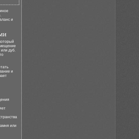
диное
.
аланс и
ми
который
помещение
 или дуб.
то
етать
вание и
вает
щения
яет
странства
камня или