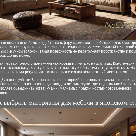
ная японская мебель создаёт атмосферу
гармонии
за счёт природных матер
х форм. Основу интерьера составляют изделия из
дерева
с мягкой текстурой 
ым рисунком волокон. Такая поверхность не перегружает пространство и пом
 ощущение покоя.
ая черта японского дома –
низкая кровать
и матрас на
татами
. Конструкция
о изголовья визуально увеличивает комнату и обеспечивает устойчивость. Н
основе татами регулируют влажность и создают комфортный микроклимат.
бирают с учётом баланса света и пропорций: невысокие комоды, столы и ла
целостное пространство, где каждая деталь служит функциональной цели. Т
зволяет объединить эстетику минимализма с практичностью повседневного
ания.
к выбрать материалы для мебели в японском ст