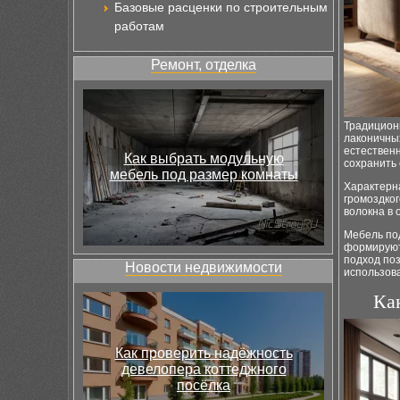
Базовые расценки по строительным
работам
Ремонт, отделка
Традицион
лаконичны
естественн
Как выбрать модульную
сохранить
мебель под размер комнаты
Характерн
громоздког
волокна в 
Мебель под
формируют 
подход по
Новости недвижимости
использов
Ка
Как проверить надёжность
девелопера коттеджного
посёлка