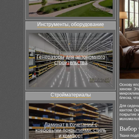
Инструменты, оборудование
Генераторы для автономного
строительства
Основу яп
хиноки. Эт
микроклим
Стройматериалы
блеска, чт
Для сиден
кантом. О
покрытие х
минимали
Ламинат в сочетании с
Выбор 
ковровыми покрытиями: стиль
и комфорт
Ткани подб