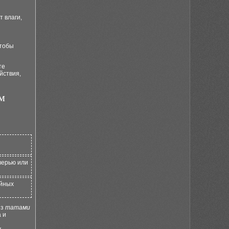
 влаги,
я
чтобы
те
йствия,
м
верью или
айных
из
татами
 и