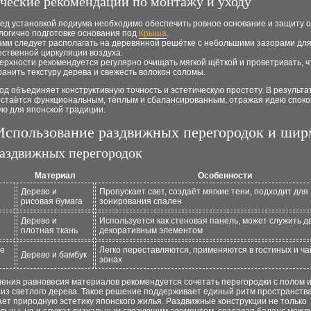
ческие рекомендации по монтажу и уходу
ед установкой подиума необходимо обеспечить ровное основание и защиту от
логично подготовке основания под
Крыша
.
ами следует располагать на деревянной решётке с небольшими зазорами дл
ественной циркуляции воздуха.
ерхности рекомендуется регулярно очищать мягкой щёткой и проветривать, 
ранить текстуру дерева и свежесть волокон соломы.
од объединяет конструктивную точность и эстетическую простоту. В результа
остаётся функциональным, тёплым и сбалансированным, отражая идею споко
ую для японской традиции.
Использование раздвижных перегородок и шир
аздвижных перегородок
Материал
Особенности
Дерево и
Пропускает свет, создаёт мягкие тени, подходит для
рисовая бумага
зонирования спален
Дерево и
Используется как стеновая панель, может служить д
плотная ткань
декоративным элементом
ые
Легко переставляются, применяются в гостиных и ч
Дерево и бамбук
зонах
нения равновесия материалов рекомендуется сочетать перегородки с полом 
 из светлого дерева. Такое решение поддерживает единый ритм пространства
ет природную эстетику японского жилья. Раздвижные конструкции не только