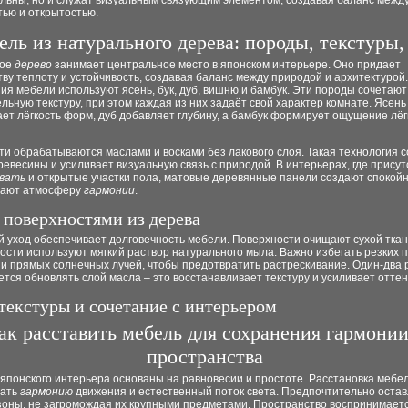
льны, но и служат визуальным связующим элементом, создавая баланс межд
тью и открытостью.
ль из натурального дерева: породы, текстуры,
ное
дерево
занимает центральное место в японском интерьере. Оно придает
ву теплоту и устойчивость, создавая баланс между природой и архитектурой
ия мебели используют ясень, бук, дуб, вишню и бамбук. Эти породы сочетают
льную текстуру, при этом каждая из них задаёт свой характер комнате. Ясень
ет лёгкость форм, дуб добавляет глубину, а бамбук формирует ощущение лёг
и обрабатываются маслами и восками без лакового слоя. Такая технология 
евесины и усиливает визуальную связь с природой. В интерьерах, где присут
овать
и открытые участки пола, матовые деревянные панели создают спокой
вают атмосферу
гармонии
.
а поверхностями из дерева
 уход обеспечивает долговечность мебели. Поверхности очищают сухой ткан
сти используют мягкий раствор натурального мыла. Важно избегать резких 
и прямых солнечных лучей, чтобы предотвратить растрескивание. Один-два р
тся обновлять слой масла – это восстанавливает текстуру и усиливает оттен
текстуры и сочетание с интерьером
ак расставить мебель для сохранения гармонии
пространства
японского интерьера основаны на равновесии и простоте. Расстановка мебе
вать
гармонию
движения и естественный поток света. Предпочтительно остав
зоны, не загромождая их крупными предметами. Пространство воспринимаетс