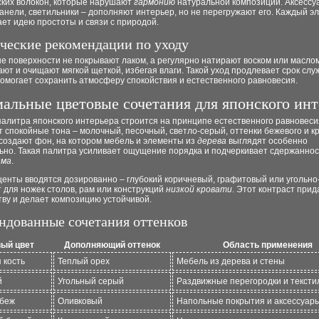
ских волокон, которые нарушают
гармонию
натуральной композиции. Аксессу
анели, светильники – дополняют интерьер, но не перегружают его. Каждый э
ет идею простоты и связи с природой.
ческие рекомендации по уходу
е поверхности не покрывают лаком, а регулярно натирают воском или маслом
ют и очищают мягкой щеткой, избегая влаги. Такой уход продлевает срок сл
омогает сохранить атмосферу спокойствия и естественного равновесия.
альные цветовые сочетания для японского инт
алитра японского интерьера строится на принципе естественного равновеси
 спокойные тона – молочный, песочный, светло-серый, оттенки бежевого и к
создают фон, на котором мебель и элементы из
дерева
выглядят особенно
ьно. Такая палитра усиливает ощущение порядка и подчеркивает сдержаннос
зма
.
центы вводятся дозированно – глубокий коричневый, графитовый или угольн
для ножек столов, рам или конструкций
низкой кровати
. Этот контраст прид
ву и делает композицию устойчивой.
ндованные сочетания оттенков
ый цвет
Дополняющий оттенок
Область применения
 кость
Теплый орех
Мебель из дерева и стены
й
Угольный серый
Раздвижные перегородки и тексти
 беж
Оливковый
Напольные покрытия и аксессуар