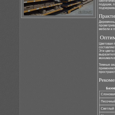
синтетиче
подушки, п
подчеркива
Практи
Деревянны
проветрива
мебели и п
Оптим
Цветовая п
составляют
Эти цвета 
выразител
минимали
Темные ак
применяют 
пространст
Рекоме
Базов
Слоновая
Песочны
Светлый