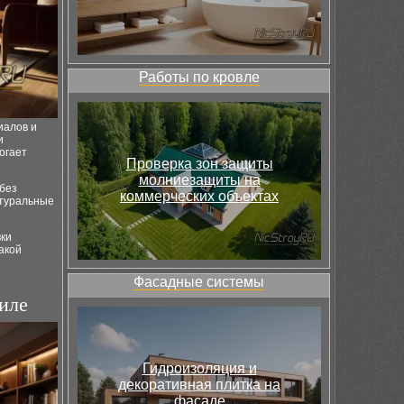
Работы по кровле
иалов и
и
огает
Проверка зон защиты
молниезащиты на
 без
коммерческих объектах
атуральные
вки
акой
Фасадные системы
иле
Гидроизоляция и
декоративная плитка на
фасаде