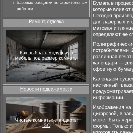
Базовые расценки по строительным
Бумага в процес
работам
которые влияют н
Сегодня произво
для лазерных и 
Ремонт, отделка
матовая и глянц
определяют ее с
Полиграфически
потребителями б
Как выбрать модульную
различная печат
мебель под размер комнаты
календари — для
офсетную бумагу
Календари сущес
настенный плака
Новости недвижимости
предусматривает
информации.
Изображения на 
цифровой, в зав
может быть черн
Чистые комнаты: стандарты
ISO
формы. Только и
изготовить саму