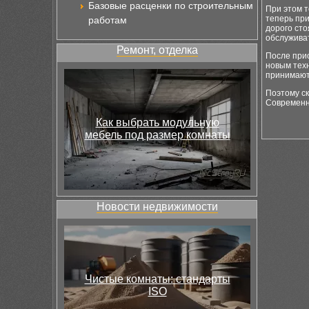
Базовые расценки по строительным
При этом т
теперь при
работам
дорого сто
обслуживат
Ремонт, отделка
После при
новым тех
принимают
Поэтому ск
Современны
Как выбрать модульную
мебель под размер комнаты
Новости недвижимости
Чистые комнаты: стандарты
ISO