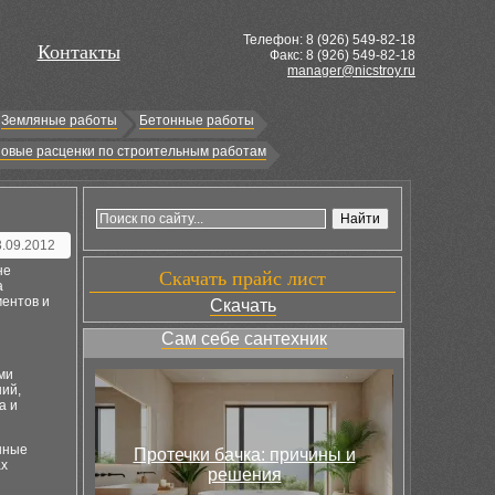
Телефон: 8 (
926
) 549-82-18
Контакты
Факс: 8 (926) 549-82-18
manager@nicstroy.ru
Земляные работы
Бетонные работы
овые расценки по строительным работам
3.09.2012
не
Скачать прайс лист
а
ментов и
Скачать
Сам себе сантехник
ми
ий,
а и
нные
Протечки бачка: причины и
ах
решения