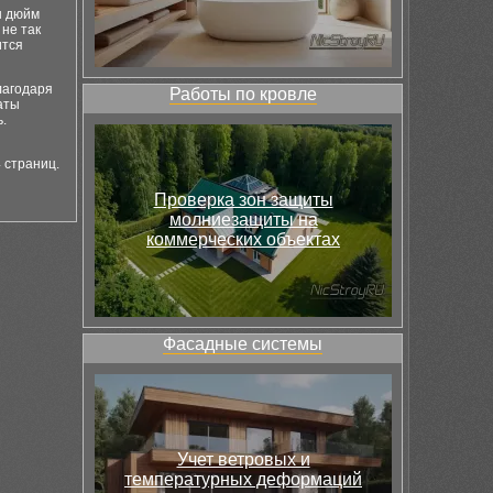
н дюйм
 не так
ится
лагодаря
Работы по кровле
аты
.
 страниц.
Проверка зон защиты
молниезащиты на
коммерческих объектах
Фасадные системы
Учет ветровых и
температурных деформаций