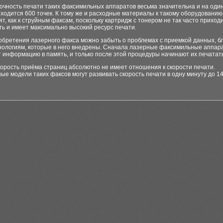
очность печати таких факсимильных аппаратов весьма значительна и на оди
ходится 600 точек. К тому же и расходные материалы к такому оборудованию
ят, как к струйным факсам, поскольку картридж с тонером не так часто приход
ь и имеет максимально высокий ресурс печати.
обретения лазерного факса можно забыть о проблемах с приемкой данных, б
нологиям, которые в него внедрены. Сначала лазерные факсимильные аппар
 информацию в память, и только после этой процедуры начинают их печатать
орость приёма страниц абсолютно не имеет отношения к скорости печати.
е модели таких факсов могут развивать скорость печати в одну минуту до 14