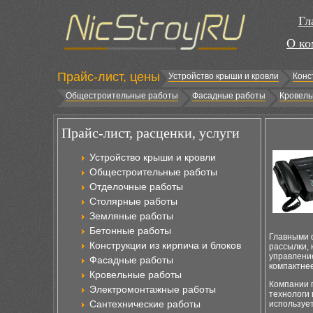
Гл
О ко
Прайс-лист, цены
Устройство крыши и кровли
Конс
Общестроительные работы
Фасадные работы
Кровель
Прайс-лист, расценки, услуги
Устройство крыши и кровли
Общестроительные работы
Отделочные работы
Столярные работы
Земляные работы
Бетонные работы
Главными 
Конструкции из кирпича и блоков
рассылки,
управление
Фасадные работы
компактнее
Кровельные работы
Компании 
Электромонтажные работы
технологи 
Сантехнические работы
использует