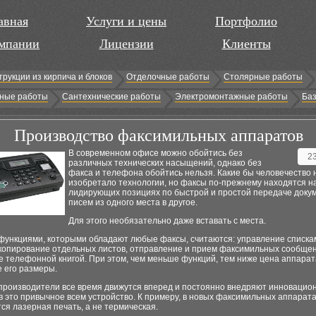
авная
Услуги и цены
Портфолио
мпании
Лицензии
Клиенты
трукции из кирпича и блоков
Отделочные работы
Столярные работы
ные работы
Сантехнические работы
Электромонтажные работы
Баз
Производство факсимильных аппаратов
В современном офисе можно обойтись без
2
различных технических насыщений, однако без
факса и телефона обойтись нельзя. Какие бы человечество 
изобретало технологии, но факсы по-прежнему находятся н
лидирующих позициях по быстрой и простой передаче доку
писем из одного места в другое.
Для этого необязательно даже вставать с места.
функциями, которыми обладают любые факсы, считаются: управление списка
 копирование отдельных листов, отправление и прием факсимильных сообщен
 телефонной книгой. При этом, чем меньше функций, тем ниже цена аппарат
 его размеры.
производители все время движутся вперед и постоянно внедряют инновацио
в это привычное всем устройство. К примеру, в новых факсимильных аппарат
ся лазерная печать, а не термическая.