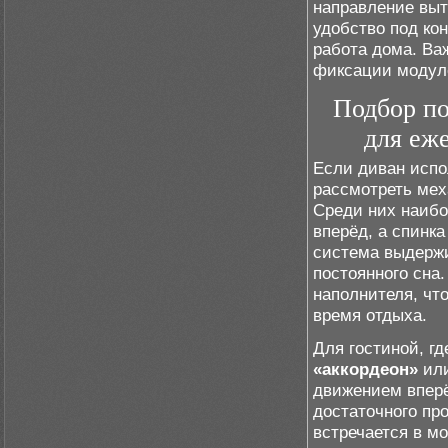
направление выт
удобство под ко
работа дома. Ва
фиксации модуле
Подбор по
для еж
Если диван испо
рассмотреть мех
Среди них наиб
вперёд, а спинка
система выдержи
постоянного сна
наполнителя, чт
время отдыха.
Для гостиной, г
«аккордеон»
ил
движением вперё
достаточного пр
встречается в мо