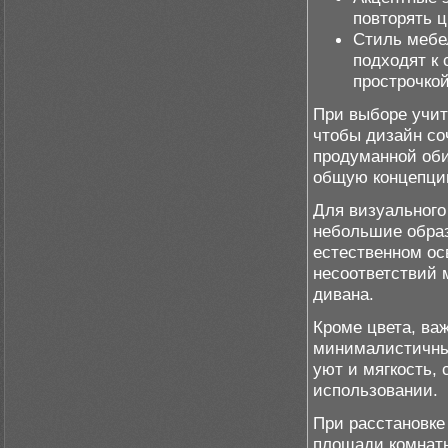
повторять ц
Стиль мебе
подходят к
прострочкой
При выборе учит
чтобы дизайн со
продуманной оби
общую концепци
Для визуального
небольшие образ
естественном ос
несоответствий
дивана.
Кроме цвета, важ
минималистичный
уют и мягкость,
использовании.
При расстановке
площади комнаты