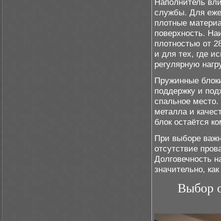
Наполнитель вли
службы. Для еже
плотные материа
поверхность. На
плотностью от 28
и для тех, где и
регулярную нагр
Пружинные блоки
поддержку и под
спальное место.
металла и качес
блок остаётся к
При выборе важн
отсутствие пров
Долговечность н
значительно, как
Выбор о