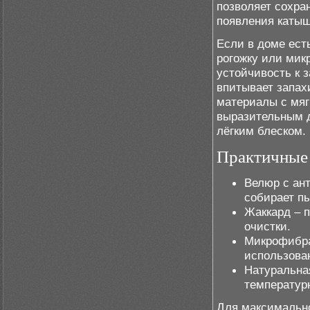
позволяет сохра
появления катыш
Если в доме ест
рогожку или мик
устойчивость к 
впитывает запах
материалы с мяг
выразительным 
лёгким блеском.
Практичные
Велюр с ан
собирает п
Жаккард – п
очистки.
Микрофибра
использова
Натуральная
температур
Для максимально