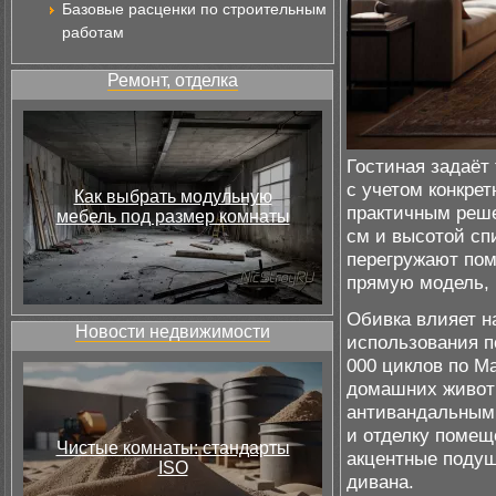
Базовые расценки по строительным
работам
Ремонт, отделка
Гостиная задаёт
с учетом конкре
Как выбрать модульную
практичным реше
мебель под размер комнаты
см и высотой спи
перегружают пом
прямую модель, 
Обивка влияет н
Новости недвижимости
использования п
000 циклов по Ma
домашних животн
антивандальным 
и отделку помещ
Чистые комнаты: стандарты
акцентные подуш
ISO
дивана.