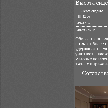
Высота сиде
Высота сиденья
38–42 см
43–47 см
48 см и выше
Обивка также вл
создают более с
удерживают тело
учитывать, наск
матовые поверхн
ткань с выражен
Согласов