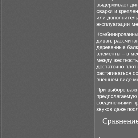
выдерживает дин
сварки и крепле
или дополнитель
эксплуатации ме
Комбинированные
диван, рассчита
деревянные балк
элементы – в ме
между жёсткость
достаточно плот
растягиваться с
внешнем виде м
При выборе важн
предполагаемую 
соединениями пр
звуков даже пос
Сравнение