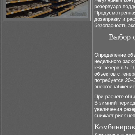
Регулярный конт
резервуара подд
Предусмотренная
дозаправку и ра
безопасность эк
Выбор о
Определение объ
недельного расхо
кВт резерв в 5–1
объектов с гене
потребуется 20–
энергоснабжение
При расчете объ
В зимний период
увеличения резе
снижает риск не
Комбинирова