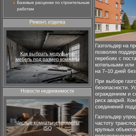
Базовые расценки по строительным
работам
Ремонт, отделка
Газгольдер на п
позволяя поддер
Как выбрать модульную
перебоях с пост
мебель под размер комнаты
котельными или 
на 7–10 дней бе
При выборе газг
безопасности. У
Новости недвижимости
ограждением и с
риск аварий. Ко
соединений подд
Газгольдер упро
частоту транспо
Чистые комнаты: стандарты
ISO
крупных объекто
подсоединения н