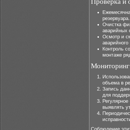
Проверка и 
Ежемесячна
резервуара.
Очистка фи
аварийных 
Осмотр и см
аварийного
Контроль с
монтаже ря
Мониторинг 
Использован
объема в ре
Запись данн
для поддер
Регулярное 
выявлять у
Периодичес
исправност
Соблюдение этих