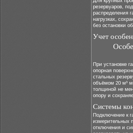
Для крупных про
резервуаров, по
распределения г
нагрузках, сохр
без остановки о
Учет особен
Особе
При установке г
опорная поверхн
стальных резерв
объёмом 20 м³ м
толщиной не мен
опору и сохраня
Системы кон
Подключение к г
измерительных п
отключения и си