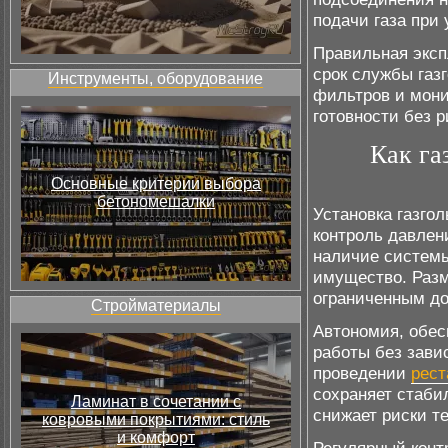
подачи газа при
Правильная эксп
срок службы газг
Инструменты, оборудование
фильтров и мони
готовности без р
Как га
Основные критерии выбора
бетономешалки
Установка газго
контроль давлен
наличие системы
имущество. Раз
ограниченным до
Стройматериалы
Автономия, обес
работы без зави
проведении
рест
сохраняет стаби
Ламинат в сочетании с
снижает риски т
ковровыми покрытиями: стиль
и комфорт