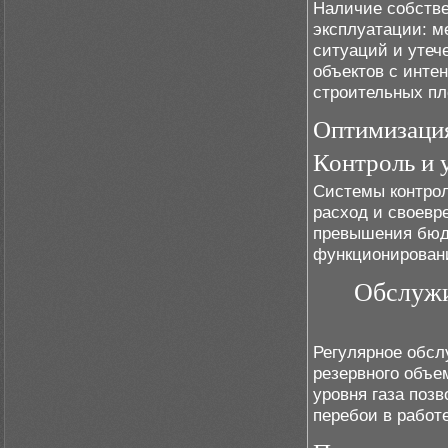
Наличие собстве
эксплуатации: м
ситуаций и утече
объектов с инте
строительных пл
Оптимизация
Контроль и 
Системы контрол
расход и своевр
превышения бюдж
функционировани
Обслужи
Регулярное обсл
резервного объе
уровня газа поз
перебои в работ