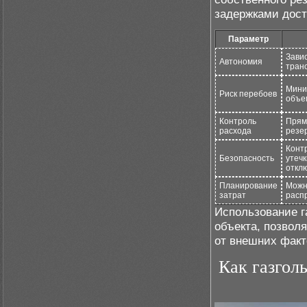
задержками дост
Параметр
Завис
Автономия
тран
Мини
Риск перебоев
объе
Контроль
Прямо
расхода
резе
Конт
Безопасность
утечк
откл
Планирование
Можн
затрат
распр
Использование г
объекта, позвол
от внешних факт
Как газгол