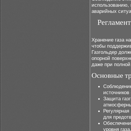
использованию, 
аварийных ситуа
Регламент
Хранение газа на
чтобы поддержив
Газгольдер долж
опорной поверхн
даже при полной
Основные тр
Соблюдение
источников 
Защита газ
атмосферны
Регулярная 
для предот
Обеспечени
уровня газа