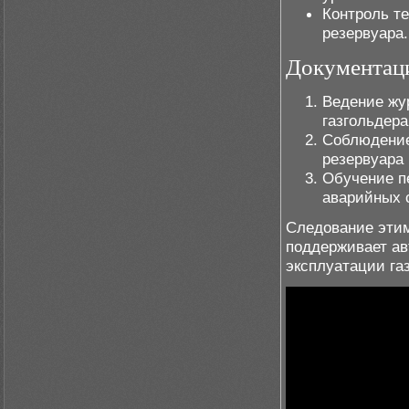
Контроль т
резервуара.
Документаци
Ведение жу
газгольдера
Соблюдение
резервуара
Обучение п
аварийных 
Следование этим
поддерживает ав
эксплуатации га