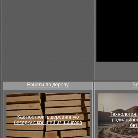
Работы по дереву
Бе
Технология 
Как построить деревянную
радиацион
беседку с крышей из шинглов
бет