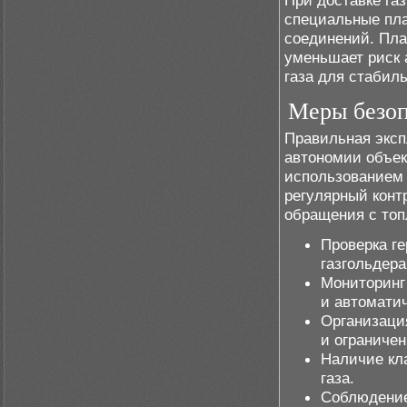
При доставке га
специальные пла
соединений. Пл
уменьшает риск 
газа для стабил
Меры безоп
Правильная эксп
автономии объек
использованием 
регулярный конт
обращения с топ
Проверка г
газгольдера
Мониторинг
и автоматич
Организаци
и ограниче
Наличие кл
газа.
Соблюдение