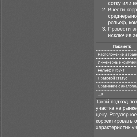
сотку или к
Внести корр
среднерыно
рельеф, ко
Провести а
исключив э
Параметр
Расположение и тран
Инженерные коммуни
Рельеф и грунт
Правовой статус
Сравнение с аналога
1.0
Такой подход по
участка на рынке
цену. Регулярно
корректировать 
характеристик уч