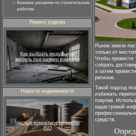
Базовые расценки по строительным
работам
Ремонт, отделка
Рынок земли пос
только от местоп
Как выбрать модульную
Чтобы провести
мебель под размер комнаты
собрать достов
а затем провест
регионе.
Такой подход по
Новости недвижимости
избежать перепл
покупке. Исполь
кадастровой инф
профессиональн
средств.
Чистые комнаты: стандарты
ISO
Опред