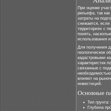
Анализ
При оценке учас
рельефа, так ка
затраты на подг
снижается, если 
территориях с п
понять, наскольк
использования и
Для получения д
геологическое о
кадастровыми ка
характеристик п
связанные с под
необходимостью
влияют на рыноч
инвестиций.
Основные па
Тип грунта:
Глубина про