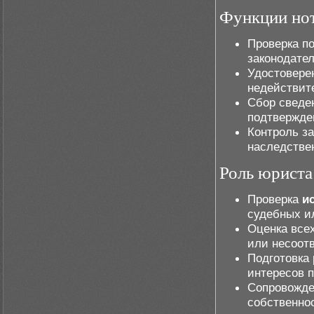
Функции но
Проверка п
законодате
Удостовере
недействит
Сбор сведе
подтвержден
Контроль з
наследстве
Роль юриста
Проверка
и
судебных и
Оценка все
или несоотв
Подготовка
интересов п
Сопровожде
собственно