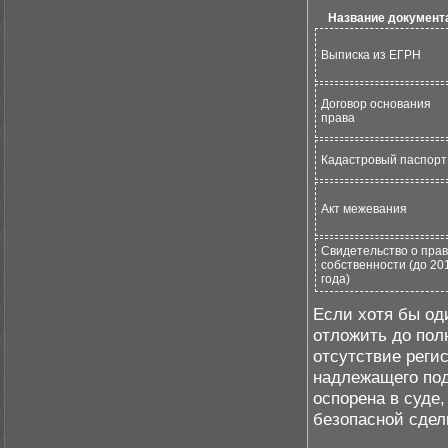
Название документ
Выписка из ЕГРН
Договор основания
права
Кадастровый паспорт
Акт межевания
Свидетельство о пра
собственности (до 20
года)
Если хотя бы од
отложить до по
отсутствие реги
надлежащего под
оспорена в суде
безопасной сдел