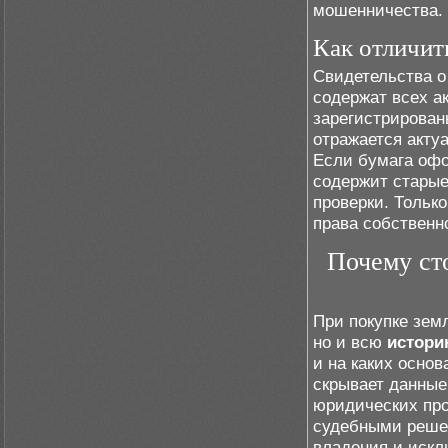
мошенничества.
Как отличит
Свидетельства о
содержат всех а
зарегистрирован
отражается акту
Если бумага офо
содержит старые
проверки. Тольк
права собственн
Почему ст
При покупке зем
но и всю
истор
и на каких осно
скрывает данные
юридических про
судебными реше
владения и иск