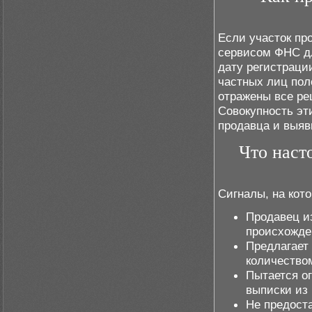
Если участок пр
сервисом ФНС д
дату регистраци
частных лиц поле
отражены все ре
Совокупность эт
продавца и выяв
Что наст
Сигналы, на кот
Продавец и
происхожде
Предлагает
количество
Пытается о
выписки из 
Не предост