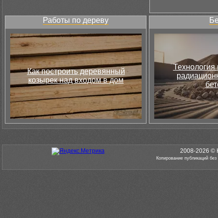
Работы по дереву
Бе
Технология 
Как построить деревянный
радиацион
козырек над входом в дом
бет
2008-2026 © 
Копирование публикаций без