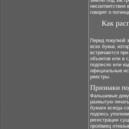
землю под застр
несоответствия 
говорят о потен
Как рас
Перед покупкой
всех бумаг, кот
встречаются при
объектов или в 
подписях или ка
официальные ист
реестры.
Признаки по
Фальшивые доку
размытую печать
бумаги всегда с
подпись уполном
регистрации сущ
продавец
отказы