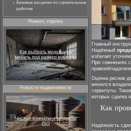
Базовые расценки по строительным
работам
Ремонт, отделка
Главный инстру
Надёжный
прод
Как выбрать модульную
избегает уточня
мебель под размер комнаты
При сомнениях с
правообладатели
Оценка рисков д
менялся владеле
Новости недвижимости
сервитуты. Така
которых сделка 
Как пров
Чистые комнаты: стандарты
ISO
Надёжность сдел