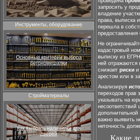
проведена
пров
запросить у про
владение участк
права, выписка 
Инструменты, оборудование
перешла в собст
предоставления 
Не ограничивайт
кадастровый ном
выписку из ЕГРН
Основные критерии выбора
ней отражаются 
бетономешалки
снижает
риски
и 
арестом или в за
Анализируя
ист
переходов прав 
Стройматериалы
указывать на юр
несоответствий 
дополнительной 
важно выявить н
неточность долж
Как выбрать наличники для
дверей
Какие д