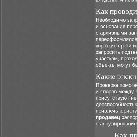
Как проводи
Необходимо запр
и основания пер
с архивными зап
переоформлялся.
короткие сроки 
запросить подтв
участкам, прохо
объекты могут б
Какие риски
Проверка помога
и споров между 
присутствуют не
дееспособностью
привлечь юриста
продавец
распор
с аннулирование
Как пр