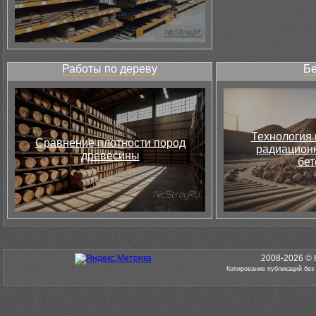
Работы по дереву
Бе
Технология 
Сравнение плотности пород
радиацион
древесины
бет
2008-2026 © 
Копирование публикаций без