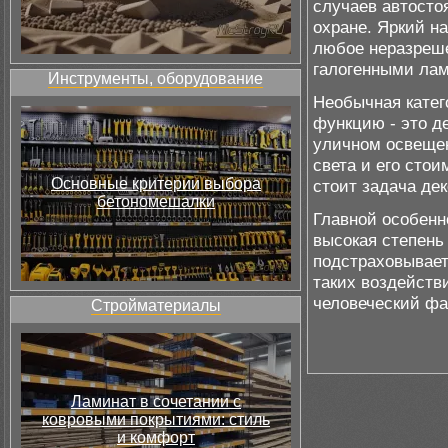
случаев автосто
охране. Яркий н
любое неразреш
галогенными лам
Инструменты, оборудование
Необычная катег
функцию - это д
уличном освещен
света и его сто
Основные критерии выбора
стоит задача де
бетономешалки
Главной особенн
высокая степень
подстраховывае
таких воздейств
человеческий фа
Стройматериалы
Ламинат в сочетании с
ковровыми покрытиями: стиль
и комфорт