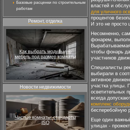
Базовые расценки по строительным
властей и обсл
работам
для уличного ос
процентов безоп
Ремонт, отделка
И это не просто
Несомненно, сам
фонарем, выполн
Вырабатываемая 
чтобы фонарь да
Как выбрать модульную
мебель под размер комнаты
участников движ
Специалисты рек
выбирали в соот
активное движен
участка улицы. 
Новости недвижимости
осветительных п
всегда допускаю
комплекс оборуд
бесперебойную р
Чистые комнаты: стандарты
Еще один важный
ISO
улицах - прожек