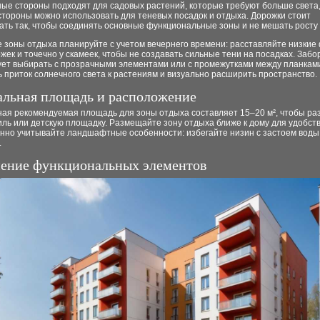
ые стороны подходят для садовых растений, которые требуют больше света,
стороны можно использовать для теневых посадок и отдыха. Дорожки стоит
ать так, чтобы соединять основные функциональные зоны и не мешать росту
 зоны отдыха планируйте с учетом вечернего времени: расставляйте низкие
жек и точечно у скамеек, чтобы не создавать сильные тени на посадках. Забор
ует выбирать с прозрачными элементами или с промежутками между планкам
 приток солнечного света к растениям и визуально расширить пространство.
льная площадь и расположение
ая рекомендуемая площадь для зоны отдыха составляет 15–20 м², чтобы ра
иль или детскую площадку. Размещайте зону отдыха ближе к дому для удобств
нно учитывайте ландшафтные особенности: избегайте низин с застоем воды
.
ение функциональных элементов