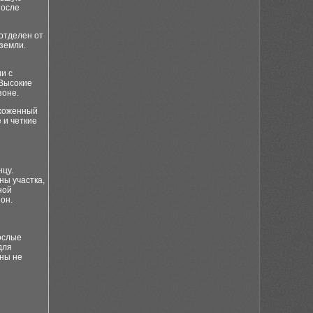
После
отделен от
земли.
и с
 Высокие
зоне.
ухоженный
 и четкие
нцу.
ны участка,
ной
он.
ослые
для
оны не