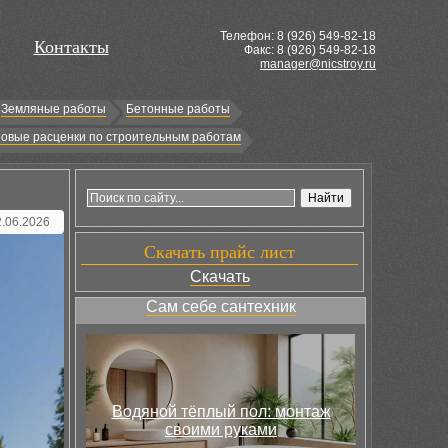
Телефон: 8 (
926
) 549-82-18
Контакты
Факс: 8 (926) 549-82-18
manager@nicstroy.ru
Земляные работы
Бетонные работы
овые расценки по строительным работам
2.06.2026
Скачать прайс лист
Скачать
Сам себе сантехник
Водяной тёплый пол: монтаж
своими руками