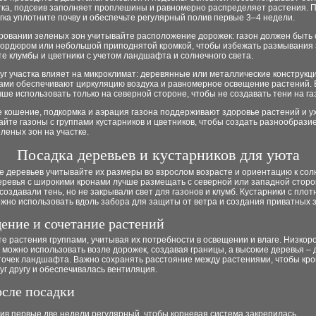
стка, подсеив заполняет проплешины и равномерно распределяет растения. 
гка уплотните почву и обеспечьте регулярный полив первые 3–4 недели.
ровании зеленых зон учитывайте расположение дорожек: газон должен быть 
бордюром или небольшой приподнятой кромкой, чтобы избежать размывания 
 клумбы и цветники с учетом ландшафта и солнечного света.
уг участка влияет на микроклимат: деревянные или металлические конструкци
ами обеспечивают циркуляцию воздуха и равномерное освещение растений.
ше использовать только на северной стороне, чтобы не создавать тени на га
е кошение, подкормка и аэрация газона поддерживают здоровье растений и 
айте газоны с группами кустарников и цветников, чтобы создать разнообразие
леных зон на участке.
Посадка деревьев и кустарников для уюта
 деревьев учитывайте их размеры во взрослом возрасте и ориентацию к сол
еревья с широкими кронами лучше размещать с северной или западной сторо
создавали тень, но не закрывали свет для газонов и клумб. Кустарники с плот
жно использовать вдоль забора для защиты от ветра и создания приватных з
ение и сочетание растений
е растения группами, учитывая их потребности в освещении и влаге. Низкор
 можно использовать возле дорожек, создавая границы, а высокие деревья – 
точек ландшафта. Важно сохранять расстояние между растениями, чтобы кр
г другу и обеспечивалась вентиляция.
осле посадки
ив первые две недели регулярный, чтобы корневая система закрепилась.