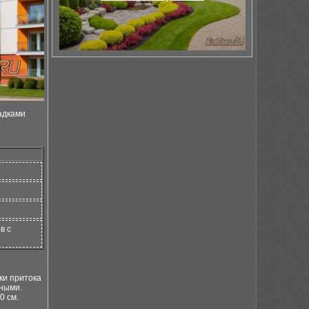
адками
т
в с
ки притока
бными.
0 см.