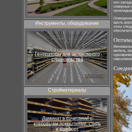
юго-западн
северные 
прокладыв
Освещение
вдоль доро
Инструменты, оборудование
зоны след
обеспечить
Оптима
Минимальн
мебель, гр
Генераторы для автономного
одновреме
строительства
сквозняков
Соедин
Стройматериалы
Ламинат в сочетании с
ковровыми покрытиями: стиль
и комфорт