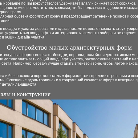
ьчирование почвы вокруг стволов удерживает влагу и снижает рост сорняков.
ещение можно разместить под кронами, чтобы подсвечивать дорожки и создав
ернее время.
улярная обрезка формирует крону и предотвращает затенение газонов и сос
тений.
 посадка и уход за деревьями и кустарниками помогают создать структурир
ха, улучшить вид ландшафта и интегрировать элементы забора и освещения
 в общий дизайн участка.
Обустройство малых архитектурных форм
итектурные формы включают беседки, перголы, скамейки и декоративные мос
е должно учитывать общий ландшафт участка, расположение растений и на
 света. Например, беседку лучше ставить в теневой зоне, чтобы летом наход
тва и безопасности дорожки к малым формам стоит проложить ровными и нес
и. Освещение вдоль тропинок и у сооружений создаст комфорт в вечернее в
т детали ландшафта.
алы и конструкция