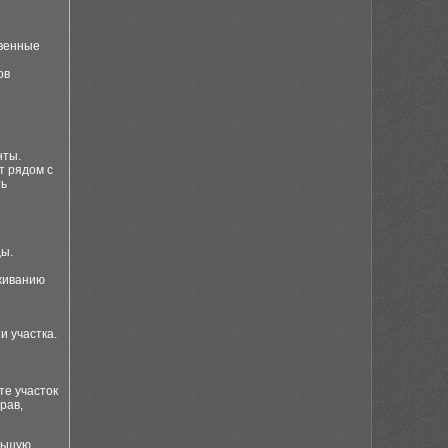
твенные
ов
нты.
т рядом с
ть
цы.
уживанию
и участка.
те участок
рав,
льшую