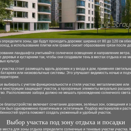
 определите зоны, где будут проходить дорожки: ширина от 80 до 120 см обе
оход, а использование плитки или гравия снизит образование грязи после д
ровании ландшафта учитывайте солнечное освещение и направление ветра.
 деревья и кустарники так, чтобы они создавали тень в местах отдыха и не 
вых культур.
участка стоит размещать вдоль дорожек и у входа в дом, применяя светильн
 батареях или низковольтные системы. Это улучшает видимость ночью и под
территории.
е выбирать с учетом функциональности и стиля участка: металлические или
е конструкции защищают участок, а прозрачные элементы визуально расши
тво. Расположение забора должно не мешать прохождению солнечного света 
.
е благоустройство включает сочетание дорожек, зелёных зон, освещения и з
сток был одновременно практичным и эстетичным. Подбор материалов и раст
бенностей грунта поможет создать ухоженный и удобный участок.
Выбор участка под зону отдыха и посадки
е места для зоны отдыха определите солнечные и теневые участки участка.