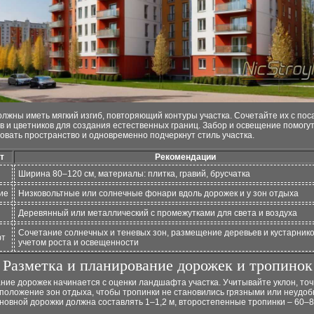
лжны иметь мягкий изгиб, повторяющий контуры участка. Сочетайте их с пос
в и цветников для создания естественных границ. Забор и освещение помогу
овать пространство и одновременно подчеркнут стиль участка.
т
Рекомендации
Ширина 80–120 см, материалы: плитка, гравий, брусчатка
ие
Низковольтные или солнечные фонари вдоль дорожек и у зон отдыха
Деревянный или металлический с промежутками для света и воздуха
Сочетание солнечных и теневых зон, размещение деревьев и кустарнико
фт
учетом роста и освещенности
Разметка и планирование дорожек и тропинок
ие дорожек начинается с оценки ландшафта участка. Учитывайте уклон, точ
сположение зон отдыха, чтобы тропинки не становились грязными или неудо
овной дорожки должна составлять 1–1,2 м, второстепенные тропинки – 60–8