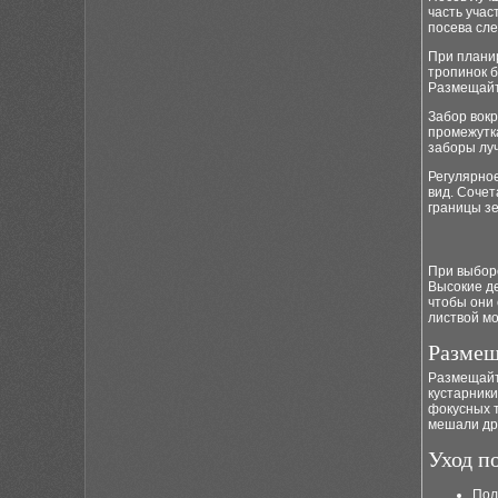
часть уча
посева сле
При плани
тропинок 
Размещайте
Забор вокр
промежутк
заборы луч
Регулярно
вид. Сочет
границы зе
При выборе
Высокие д
чтобы они 
листвой мо
Размещ
Размещайт
кустарники
фокусных 
мешали дру
Уход п
Пол