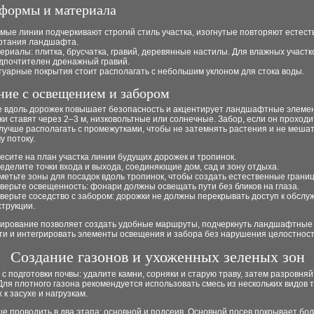
формы и материала
мые линии подчеркивают строгий стиль участка, изогнутые повторяют естес
ртания ландшафта.
ериалы: плитка, брусчатка, гравий, деревянные настилы. Для влажных участк
дпочтителен дренажный гравий.
туарные покрытия стоит располагать с небольшим уклоном для стока воды.
ние с освещением и забором
 вдоль дорожек повышает безопасность и акцентирует ландшафтные элеме
и ставят через 2–3 м, низковольтные или солнечные. Забор, если он проходи
лучше располагать с промежутками, чтобы не затемнять растения и не меша
 потоку.
есите на план участка линии будущих дорожек и тропинок.
еделите точки входа и выхода, соединяющие дом, сад и зону отдыха.
метьте зоны для посадок вдоль тропинок, чтобы создать естественные грани
верьте освещенность: фонари должны освещать пути без бликов на глаза.
верьте соседство с забором: дорожки не должны перекрывать доступ к обсл
струкции.
нирование позволяет создать удобные маршруты, подчеркнуть ландшафтные
ти и интегрировать элементы освещения и забора без нарушения целостност
Создание газонов и ухоженных зеленых зон
с подготовки почвы: удалите камни, сорняки и старую траву, затем разровняй
Для плотного газона рекомендуется использовать смесь из нескольких видов т
 к засухе и нагрузкам.
е проводить в два этапа: основной и подсеив. Основной посев покрывает бо