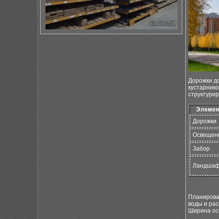
Дорожки до
кустарнико
структурир
Элемен
Дорожки
Освещен
Забор
Ландша
Планирован
воды и ра
Ширина осн