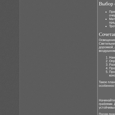
Выбор 
Пря
оче
Мат
пре
Тро
Сочета
Освещение
Светильник
дорожкой, 
воздушному
Нан
Опр
Раз
Про
Про
кон
Такое пла
особеннос
Начинайте 
граблями. 
устойчивых
Посев лучш