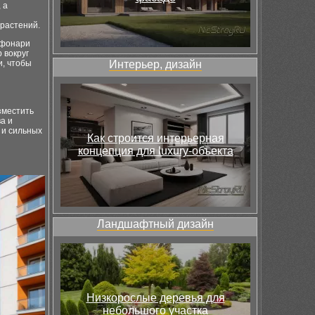
 а
 растений.
 фонари
 вокруг
и, чтобы
Интерьер, дизайн
зместить
а и
 и сильных
Как строится интерьерная
концепция для luxury-объекта
Ландшафтный дизайн
Низкорослые деревья для
небольшого участка