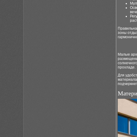
Мул
Осв
веч
Рег
рас
Правильная
зоны отды
гармонично
Малые арх
размещени
солнечного
прохладе.
Для удобс
материалам
подчеркне
Матери