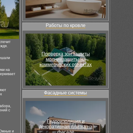
Работы по кровле
спечит
ождя.
Проверка зон защиты
мешали
молниезащиты на
коммерческих объектах
ики на
черкивает
ряют
Фасадные системы
к
абора,
ений с
Гидроизоляция и
декоративная плитка на
 Южные и
фасаде