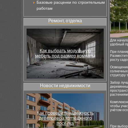
Базовые расценки по строительным
работам
Ремонт, отделка
Для начала
удобный пр
Как выбрать модульную
При плани
мебель под размер комнаты
Разместите
росту садо
Освещение 
солнечных
структуру 
Забор лучш
Новости недвижимости
деревянны
пространс
растениям
Комплексно
чтобы уча
учётом осо
Как проверить надёжность
девелопера коттеджного
посёлка
При выбор