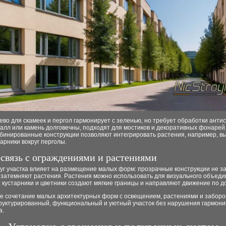
ево для скамеек и пергол гармонирует с зеленью, но требует обработки анти
алл или камень долговечны, подходят для мостиков и декоративных фонарей
бинированные конструкции позволяют интегрировать растения, например, в
тарники вокруг перголы.
связь с ограждениями и растениями
руг участка влияет на размещение малых форм: прозрачные конструкции не з
е затемняют растения. Растения можно использовать для визуального объед
 кустарники и цветники создают мягкие границы и направляют движение по д
е сочетание малых архитектурных форм с освещением, растениями и заборо
труктурированный, функциональный и уютный участок без нарушения гармони
а.