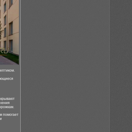
септиком.
.
ьющиеся
акрывают
инения
орожкам.
м помогает
и