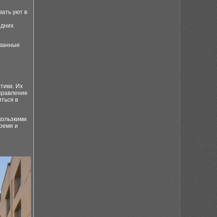
ать уют в
едних
ованные
тики. Их
правление
иться в
кользкими
ремя и