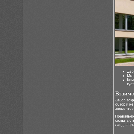
Дер
Мет
Ком
кус
Взаимо
Забор вок
обзор и н
элементов:
Правильно
создать с
ландшафт