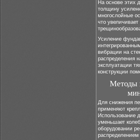
На основе этих 
толщину усиленн
многослойные ос
что увеличивает
трещинообразов
Усиление фундам
интегрированны
вибрации на сте
распределения н
эксплуатации тя
конструкции пом
Методы 
мин
Для снижения пе
применяют крепл
Использование д
уменьшает колеб
оборудовании ре
распределением 