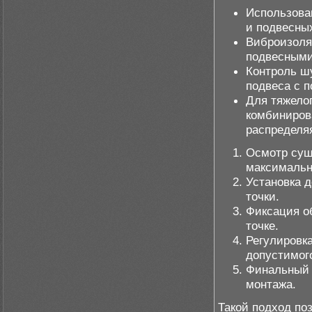
Использова
и подвесны
Виброизоля
подвесными
Контроль ш
подвеса с 
Для тяжело
комбиниров
распределяя
Осмотр сущ
максимальн
Установка 
точки.
Фиксация о
точке.
Регулировк
допустимог
Финальный 
монтажа.
Такой подход поз