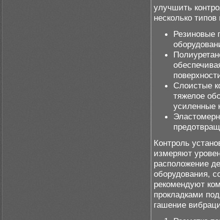
улучшить контр
несколько типов
Резиновые 
оборудовани
Полиуретан
обеспечива
поверхност
Слоистые к
тяжелое об
усиленные 
Эластомерн
предотвращ
Контроль устано
измеряют уровен
расположение д
оборудования, с
рекомендуют ко
прокладками под
гашение вибраци