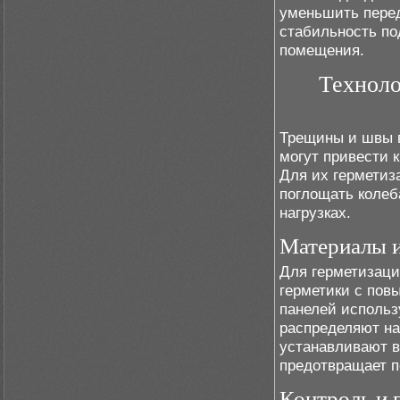
уменьшить перед
стабильность по
помещения.
Техноло
Трещины и швы в
могут привести 
Для их герметиз
поглощать колеб
нагрузках.
Материалы 
Для герметизац
герметики с пов
панелей использ
распределяют на
устанавливают в
предотвращает п
Контроль и 