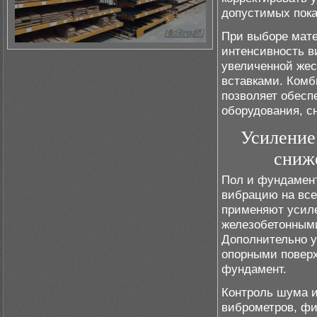
допустимых пока
При выборе мате
интенсивность в
увеличенной же
вставками. Комб
позволяет обесп
оборудования, с
Усиление
сниж
Пол и фундамент
вибрацию на вс
применяют усил
железобетонными
Дополнительно 
опорными поверх
фундамент.
Контроль шума и
виброметров, фи