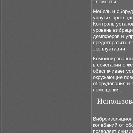
элементы.
Мебель и оборуд
упругих проклад
Контроль устано
уровень вибраци
демпферов и упр
предотвратить п
эксплуатации.
Комбинированны
в сочетании с ж
обеспечивает ус
окружающие пове
оборудования и 
помещения.
Использов
Виброизоляцион
колебаний от об
позволяет снизи