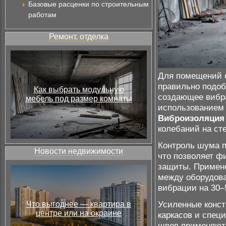
Базовые расценки по строительным
работам
Ремонт, отделка
Для помещений с
правильно подоб
Как выбрать модульную
создающее вибра
мебель под размер комнаты
использованием 
Виброизоляция
колебаний на ст
Контроль шума п
Новости недвижимости
что позволяет ф
защиты. Примен
между оборудова
вибрации на 30
Усиленные конст
Что выгоднее — квартира в
центре или на окраине
каркасов и спец
швов применяют 