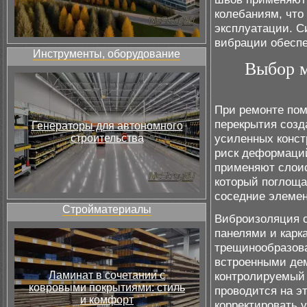
колебаниям, что
эксплуатации. С
вибрации обеспе
Инструменты, оборудование
Выбор м
При ремонте пом
перекрытия созд
Генераторы для автономного
усиленных конст
строительства
риск деформаций
применяют слои
который поглоща
соседние элемен
Стройматериалы
Виброизоляция с
панелями и карк
трещинообразова
встроенными де
Ламинат в сочетании с
контролируемый 
ковровыми покрытиями: стиль
проводится на э
и комфорт
корректировать 