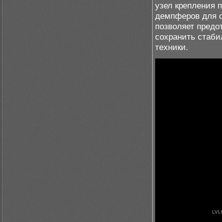
узел крепления 
демпферов для с
позволяет предо
сохранить стаби
техники.