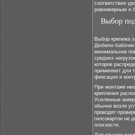
соответствие ур
равномерным и 
Выбор под
Выбор крепежа з
Дюбели-бабочки 
минимальное пов
средних нагрузок
которое распред
применяют для т
фиксация и конт
При монтаже нео
крепления распо
Усиленные анкер
обычно возле уг
проводят провер
гипсокартон не 
плоскости.
Для точного рас