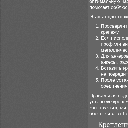
оптимальную час
помогает соблюс
Этапы подготовк
Просверлит
крепежу.
Если исполь
профили вн
металлическ
Для анкеро
анкеры, рас
Вставить кр
не повредит
После устан
соединения,
Правильная подг
установке крепе
конструкции, ми
обеспечивают бе
Креплени