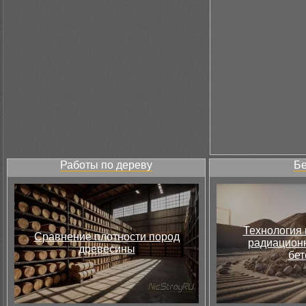
Работы по дереву
Бе
Технология 
Сравнение плотности пород
радиацион
древесины
бет