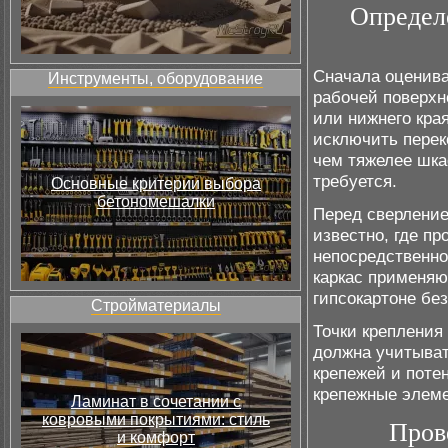
Определе
Сначала оценив
Инструменты, оборудование
рабочей поверхн
или нижнего кра
исключить перек
чем тяжелее шка
требуется.
Основные критерии выбора
бетономешалки
Перед сверление
известно, где п
непосредственно
каркас применяю
гипсокартоне бе
Стройматериалы
Точки крепления
должна учитыват
крепежей и поте
крепежные элеме
Ламинат в сочетании с
ковровыми покрытиями: стиль
Пров
и комфорт