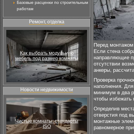
Базовые расценки по строительным
работам
Ремонт, отделка
Перед монтажом 
Если стена собр
Как выбрать модульную
направляющие пр
мебель под размер комнаты
отсутствии возм
анкеры, рассчит
Проверка прочно
наполнения. Для
Новости недвижимости
минимум в два р
чтобы избежать 
Определив места
отверстия под в
монтажные элеме
Чистые комнаты: стандарты
ISO
равномерное при