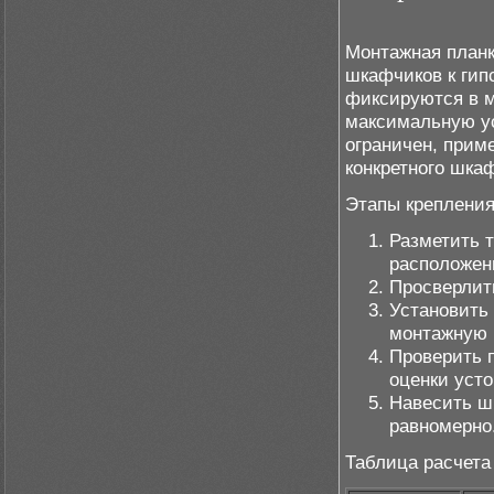
Монтажная планк
шкафчиков к гип
фиксируются в м
максимальную ус
ограничен, прим
конкретного шка
Этапы крепления
Разметить 
расположен
Просверлит
Установить
монтажную 
Проверить п
оценки уст
Навесить шк
равномерно
Таблица расчета