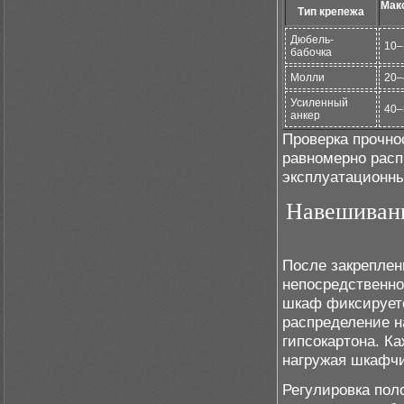
Мак
Тип крепежа
Дюбель-
10–
бабочка
Молли
20–
Усиленный
40–
анкер
Проверка прочнос
равномерно расп
эксплуатационн
Навешивани
После закреплен
непосредственно
шкаф фиксируетс
распределение н
гипсокартона. К
нагружая шкафчи
Регулировка пол