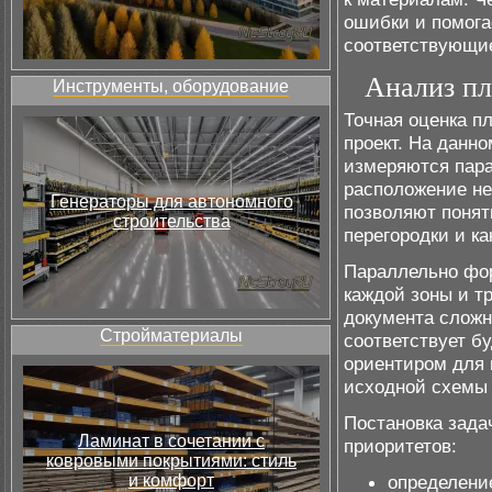
ошибки и помога
соответствующие
Анализ пл
Инструменты, оборудование
Точная оценка пл
проект. На данн
измеряются пара
расположение не
Генераторы для автономного
позволяют понят
строительства
перегородки и к
Параллельно фор
каждой зоны и тр
документа сложн
Стройматериалы
соответствует б
ориентиром для 
исходной схемы
Постановка зада
Ламинат в сочетании с
приоритетов:
ковровыми покрытиями: стиль
и комфорт
определени