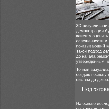
3D-визуализация
демонстрации бу
клиенту оценить
освещенности и 
показывающий к
Такой подход де
до начала ремонт
утвержденным че
Точная визуализ
создают основу 
систем до декор
Подготовк
На основе иссле
постановки зада