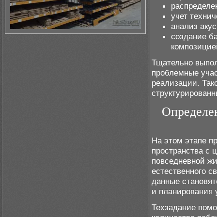
распределен
учет техни
анализ акус
создание б
композицие
Тщательно выпол
проблемные учас
реализации. Так
структурированн
Определен
На этом этапе п
пространства с 
повседневной жи
естественного св
данные становят
и планирования 
Техзадание помо