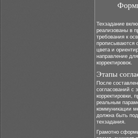
Форми
Техзадание вклю
реализованы в п
требования к ос
прописываются с
цвета и ориенти
направление для
корректировок.
Этапы согла
После составлен
согласований с 
корректировки, 
реальным параме
коммуникации ме
должна быть под
техзадания.
Грамотно сформи