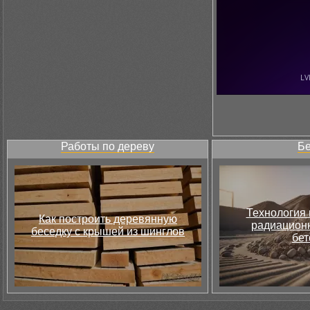
Работы по дереву
Бе
Технология 
Как построить деревянную
радиацион
беседку с крышей из шинглов
бет