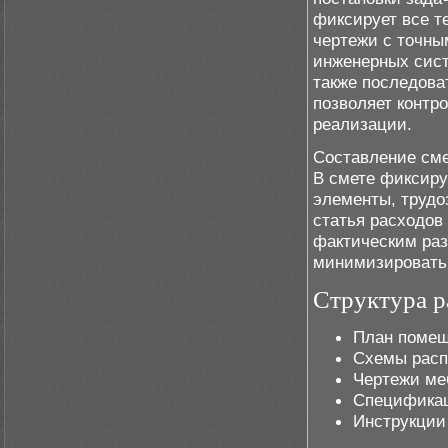
фиксирует все т
чертежи с точны
инженерных сист
также последова
позволяет контр
реализации.
Составление сме
В смете фиксиру
элементы, трудо
статья расходов 
фактическим раз
минимизировать 
Структура р
План помещ
Схемы расп
Чертежи ме
Спецификац
Инструкции 