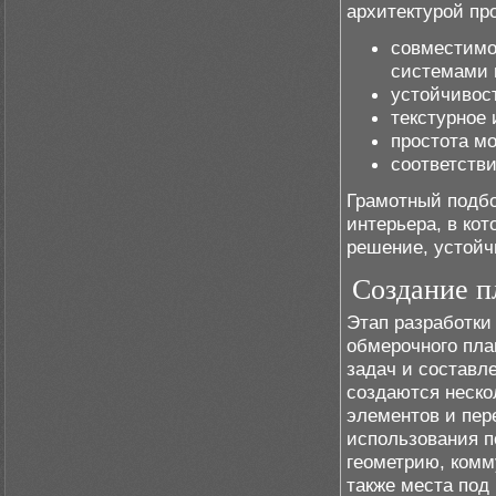
архитектурой пр
совместимо
системами 
устойчивост
текстурное 
простота м
соответств
Грамотный подбо
интерьера, в ко
решение, устойч
Создание п
Этап разработки
обмерочного пла
задач и составл
создаются неско
элементов и пер
использования 
геометрию, комм
также места под