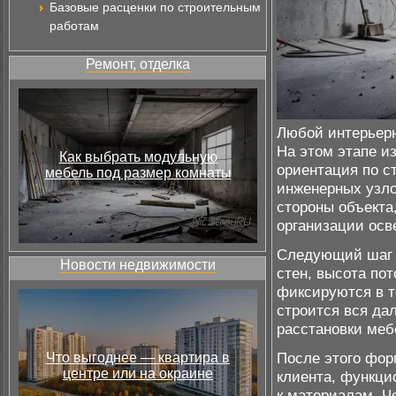
Базовые расценки по строительным
работам
Ремонт, отделка
Любой интерьерн
На этом этапе и
Как выбрать модульную
ориентация по с
мебель под размер комнаты
инженерных узло
стороны объекта
организации осв
Следующий шаг 
Новости недвижимости
стен, высота пот
фиксируются в т
строится вся да
расстановки меб
После этого фо
Что выгоднее — квартира в
центре или на окраине
клиента, функци
к материалам. Ч