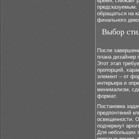
время, снижает 
предсказуемым. 
обращаться на к
финального деко
Выбор сти
После завершени
плана дизайнер 
Этот этап требу
пропорций, хара
элемент – от фо
интерьера и опре
минимализм, сд
формат.
Постановка зада
предпочтений кл
освещенности. О
подчеркнут архи
Для небольших 
простые линии, 