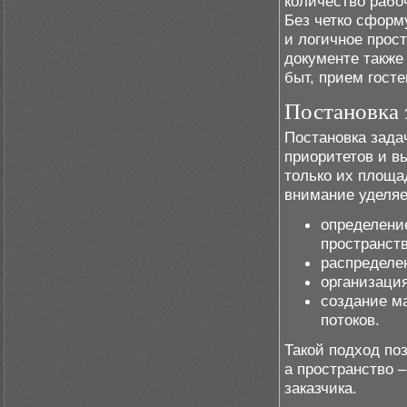
количество рабоч
Без четко сформ
и логичное прост
документе также
быт, прием госте
Постановка 
Постановка зада
приоритетов и в
только их площа
внимание уделяе
определение
пространств
распределен
организаци
создание м
потоков.
Такой подход по
а пространство 
заказчика.