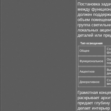
Постановка зада
между функциона
должен поддержи
объем помещения
группа светильн
локальных акцен
деталей или пре
Тип освещения
Со
Общее
фо
Ос
Функциональное
по
Вы
Акцентное
де
Со
Декоративное
ви
Грамотная конце
раскрывает архи
придает глубину
делает интерьер