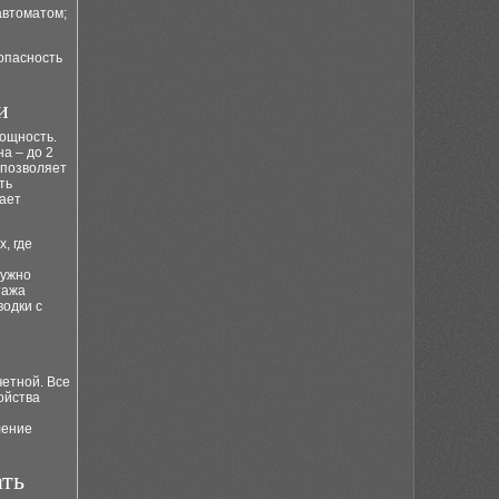
автоматом;
опасность
и
мощность.
а – до 2
 позволяет
ть
шает
, где
нужно
тажа
одки с
етной. Все
ойства
ление
ать