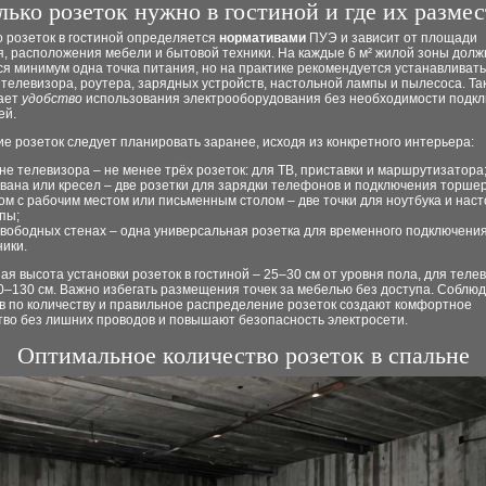
лько розеток нужно в гостиной и где их размес
о розеток в гостиной определяется
нормативами
ПУЭ и зависит от площади
, расположения мебели и бытовой техники. На каждые 6 м² жилой зоны долж
я минимум одна точка питания, но на практике рекомендуется устанавливать
 телевизора, роутера, зарядных устройств, настольной лампы и пылесоса. Та
ает
удобство
использования электрооборудования без необходимости подк
ей.
 розеток следует планировать заранее, исходя из конкретного интерьера:
оне телевизора – не менее трёх розеток: для ТВ, приставки и маршрутизатора
ивана или кресел – две розетки для зарядки телефонов и подключения торшер
ом с рабочим местом или письменным столом – две точки для ноутбука и нас
пы;
свободных стенах – одна универсальная розетка для временного подключени
ники.
я высота установки розеток в гостиной – 25–30 см от уровня пола, для теле
0–130 см. Важно избегать размещения точек за мебелью без доступа. Соблю
в по количеству и правильное распределение розеток создают комфортное
тво без лишних проводов и повышают безопасность электросети.
Оптимальное количество розеток в спальне