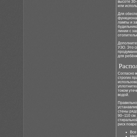
высоте 30–
или испол
Для обесп
функционал
лампы и за
будильника
линии с за
отопитель
Дополните
УЗО. Это 
продуманн
для ребёнк
Распо
Согласно
строгих пр
использов
уплотните
током утеч
водой.
Правильн
устанавлив
стены рядо
90–110 см
стиральной
риск повр
Все
Нед