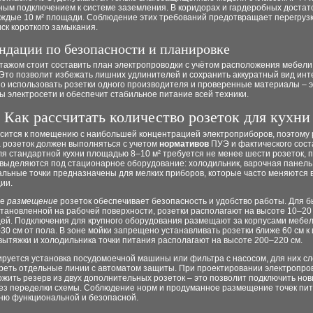
ным подключением к системе заземления. В коридорах и гардеробных достат
аждые 10 м² площади. Соблюдение этих требований предотвращает перегрузк
ск короткого замыкания.
ндации по безопасности и планировке
тажом стоит составить план электропроводки с учётом расположения мебели
Это позволит избежать лишних удлинителей и сохранить аккуратный вид инт
но использовать розетки одного производителя и проверенные материалы – 
ы электросети и обеспечит стабильное питание всей техники.
Как рассчитать количество розеток для кухни
осится к помещению с наибольшей концентрацией электроприборов, поэтому 
а розеток должен выполняться с учетом
нормативов
ПУЭ и фактического сост
ля стандартной кухни площадью 8–10 м² требуется не менее шести розеток, 
 выделяются под стационарное оборудование: холодильник, варочная панель
альные точки предназначены для мелких приборов, которые часто меняются 
ии.
ое
размещение
розеток обеспечивает безопасность и удобство работы. Для 
становленной на рабочей поверхности, розетки располагают на высоте 10–20
ей. Подключения для крупного оборудования размещают за корпусами мебел
30 см от пола. В зоне мойки запрещено устанавливать розетки ближе 60 см к
вытяжки и холодильника точки питания располагают на высоте 200–220 см.
ируется установка посудомоечной машины или фильтра с насосом, для них с
реть отдельные линии с автоматом защиты. При проектировании электропро
жить резерв из двух дополнительных розеток – это позволит подключить но
ез переделки схемы. Соблюдение норм и продуманное размещение точек пи
хню функциональной и безопасной.