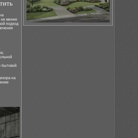
тить
на
 не менее
кой подход
лючения
;
а;
тольной
я бытовой
визора на
дение