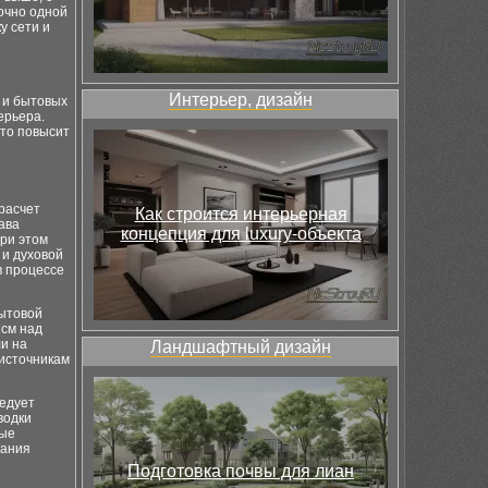
очно одной
у сети и
Интерьер, дизайн
 и бытовых
ерьера.
это повысит
расчет
Как строится интерьерная
ава
концепция для luxury-объекта
при этом
 и духовой
в процессе
бытовой
 см над
и на
Ландшафтный дизайн
 источникам
ледует
водки
вые
тания
Подготовка почвы для лиан