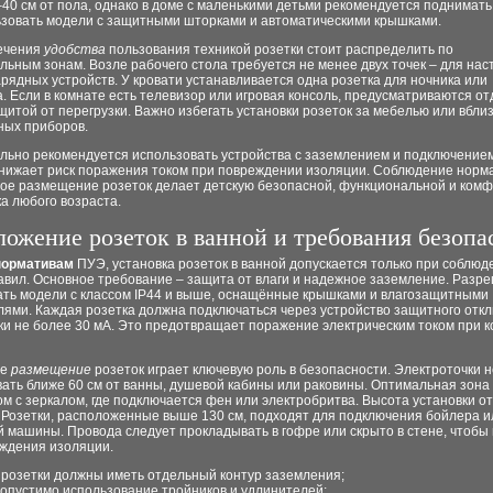
40 см от пола, однако в доме с маленькими детьми рекомендуется поднимать 
ьзовать модели с защитными шторками и автоматическими крышками.
ечения
удобства
пользования техникой розетки стоит распределить по
ьным зонам. Возле рабочего стола требуется не менее двух точек – для нас
рядных устройств. У кровати устанавливается одна розетка для ночника или
. Если в комнате есть телевизор или игровая консоль, предусматриваются о
щитой от перегрузки. Важно избегать установки розеток за мебелью или вбли
ных приборов.
льно рекомендуется использовать устройства с заземлением и подключение
снижает риск поражения током при повреждении изоляции. Соблюдение норм
ое размещение розеток делает детскую безопасной, функциональной и ком
а любого возраста.
ложение розеток в ванной и требования безопа
нормативам
ПУЭ, установка розеток в ванной допускается только при соблюд
авил. Основное требование – защита от влаги и надежное заземление. Разр
ать модели с классом IP44 и выше, оснащённые крышками и влагозащитными
лями. Каждая розетка должна подключаться через устройство защитного отк
ки не более 30 мА. Это предотвращает поражение электрическим током при к
ое
размещение
розеток играет ключевую роль в безопасности. Электроточки 
ать ближе 60 см от ванны, душевой кабины или раковины. Оптимальная зона 
м с зеркалом, где подключается фен или электробритва. Высота установки от
. Розетки, расположенные выше 130 см, подходят для подключения бойлера и
 машины. Провода следует прокладывать в гофре или скрыто в стене, чтобы
еждения изоляции.
 розетки должны иметь отдельный контур заземления;
опустимо использование тройников и удлинителей;