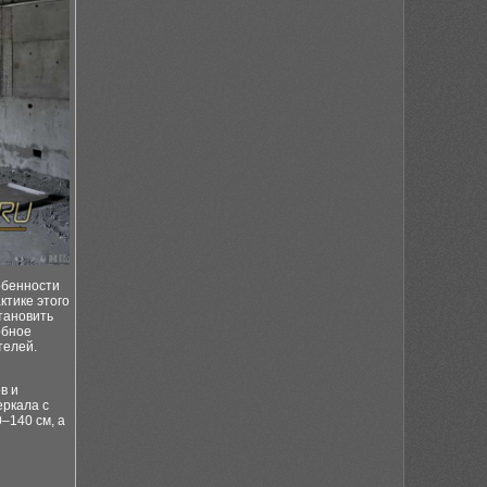
обенности
ктике этого
тановить
обное
телей.
в и
еркала с
–140 см, а