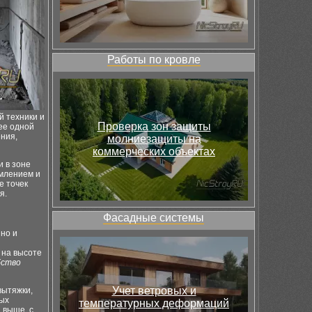
Работы по кровле
 техники и
Проверка зон защиты
ее одной
ения,
молниезащиты на
коммерческих объектах
и в зоне
емлением и
е точек
я.
Фасадные системы
но и
 на высоте
бство
Учет ветровых и
вытяжки,
ных
температурных деформаций
 выше, с