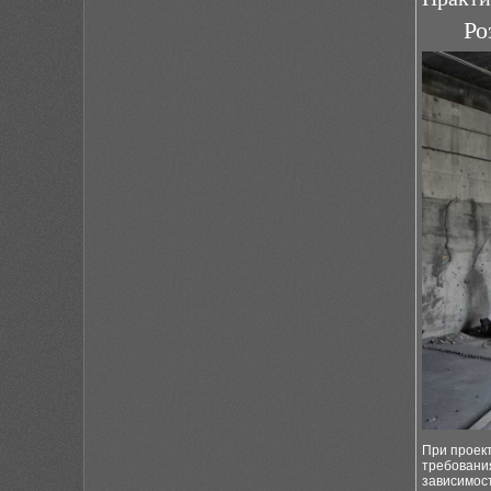
Ро
При проек
требования
зависимос