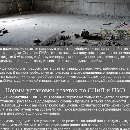
ое
размещение
розеток напрямую влияет на
удобство
использования бытовой
ть проводки. Согласно ПУЭ, в жилых комнатах допускается установка не мен
 каждые 6 м² площади. Для кухни норма выше – не менее пяти точек подключ
тдельные линии для холодильника, плиты и посудомоечной машины.
и детской стоит предусмотреть розетки у прикроватных тумб, рабочего стола 
аджетов. В ванной необходимо использовать влагозащищённые модели с заз
 на расстоянии не менее 60 см от источников воды. Грамотное распределени
избежать удлинителей и перегрузки сети, повышая срок службы оборудовани
Нормы установки розеток по СНиП и ПУЭ
ющие
нормативы
СНиП и ПУЭ регламентируют не только количество розеток, 
установки, расстояние до дверных и оконных проемов, а также особенности
ия в помещениях с разной влажностью. В жилых комнатах розетки монтируют
ола, а выключатели – на уровне 90 см. Такое расположение обеспечивает
удо
я и доступность для обслуживания.
инимально допускается установка пяти розеток: по одной для холодильника, 
вки и мелкой техники, а также отдельная линия для варочной панели. В ван
согласно ПУЭ, допускаются только влагозащищённые модели с классом IP44 и