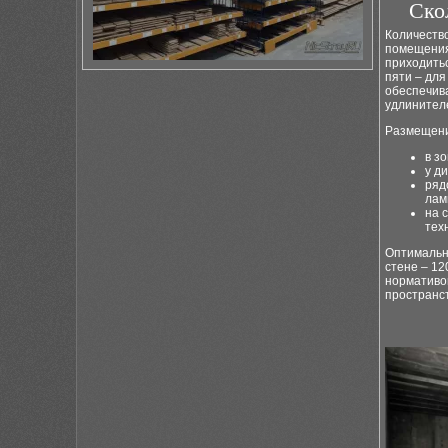
Ско
Количеств
помещения
приходитьс
пяти – для
обеспечив
удлинител
Размещение
в з
у д
ряд
лам
на 
тех
Оптимальна
стене – 12
нормативо
пространс