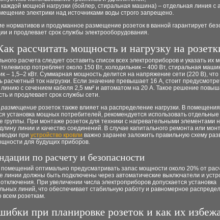
 каждой мощной нагрузки (бойлер, стиральная машина) – отдельная линия с 
мещение электрики над источниками воды строго запрещено.
е нормативов и продуманное размещение розеток в ванной гарантирует без
ции и продлевает срок службы электрооборудования.
Как рассчитать мощность и нагрузку на розетк
ьного расчета следует составить список всех электроприборов и указать их 
телевизор потребляет около 150 Вт, холодильник – 400 Вт, стиральная машин
ник – 1,5–2 кВт. Суммарная мощность делится на напряжение сети (220 В), что
 расчетный ток нагрузки. Если значение превышает 16 А, стоит предусмотре
линию с сечением кабеля 2,5 мм² и автоматом на 20 А. Такое решение повы
ть и продлевает срок службы сети.
е
размещение
розеток также влияет на распределение нагрузки. В помещениях
ся установка мощных потребителей, рекомендуется использовать отдельные
е группы. При монтаже розеток для техники с нагревательными элементами 
длину линии и качество соединений. В случае капитального ремонта или мон
оводки при
устройство кровли
важно заранее заложить правильную схему разв
ощности для будущих приборов.
ндации по расчету и безопасности
 помещений оптимально предусматривать запас мощности около 20% от расч
е линии должны быть подключены через автоматические выключатели и устр
отключения. При увеличении числа электроприборов допускается установка
льных линий, что обеспечивает стабильную работу и равномерное распреде
о всем розеткам.
ибки при планировке розеток и как их избеж