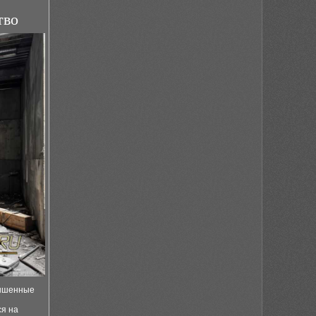
тво
ышенные
ся на