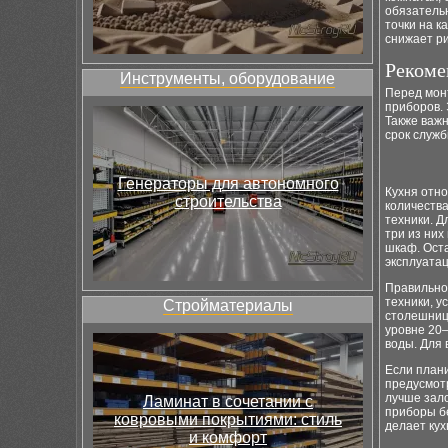
обязатель
точки на к
снижает ри
Рекоме
Инструменты, оборудование
Перед мон
приборов. 
Также важ
срок служб
Генераторы для автономного
Кухня отн
строительства
количеств
техники. Д
три из них
шкаф. Ост
эксплуатац
Правильн
техники, у
Стройматериалы
столешниц
уровне 20–
воды. Для 
Если план
предусмот
лучше зало
Ламинат в сочетании с
приборы б
ковровыми покрытиями: стиль
делает ку
и комфорт