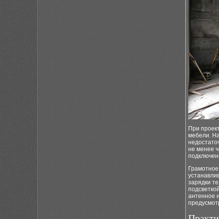
При проек
мебели. На
недостато
не менее 
подключен
Грамотно
устанавлив
зарядки те
подсветкой
антенное и
предусмот
Практи