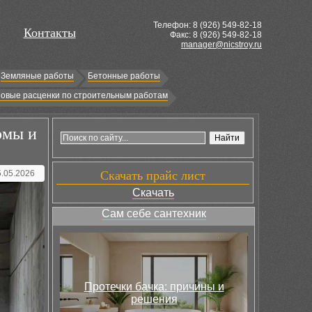
Телефон: 8 (
926
) 549-82-18
Контакты
Факс: 8 (926) 549-82-18
manager@nicstroy.ru
Земляные работы
Бетонные работы
овые расценки по строительным работам
рмы и
5.05.2026
Скачать прайс лист
Скачать
Сам себе сантехник
Протечки бачка: причины и
решения