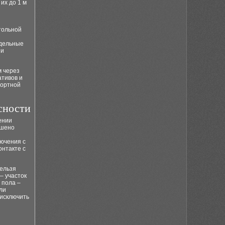
их до 1 м
тольной
тдельные
зи
м через
ативов и
фортной
сности
ении
ешено
лючения с
онтакте с
нельзя
– участок
 пола –
ли
 исключить