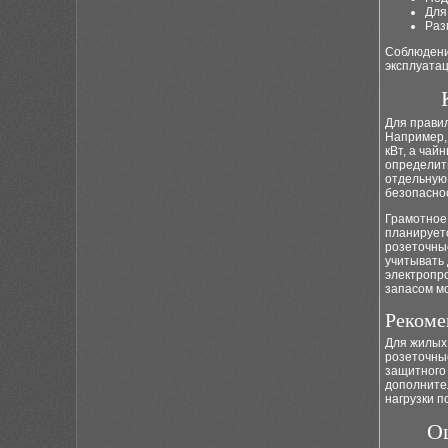
Для
Раз
Соблюдени
эксплуата
Для правил
Например, 
кВт, а чай
определить
отдельную 
безопаснос
Грамотно
планирует
розеточны
учитывать 
электропр
запасом м
Рекоме
Для жилых
розеточны
защитного 
дополните
нагрузки п
Ош