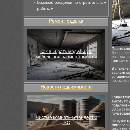
Базовые расценки по строительным
работам
Ремонт, отделка
Правильн
Как выбрать модульную
безопаснос
мебель под размер комнаты
розетки на
включая о
В спальне 
зарядки г
установкой
позволяет 
Новости недвижимости
Существу
высоту их 
подключен
30 см от п
пользовани
Чистые комнаты: стандарты
На кухне м
ISO
микроволно
комнатах, 