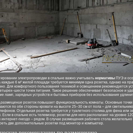
тировании электропроводки в спальне важно учитывать
нормативы
ПУЭ и ос
 каждые 6 м² жилой площади требуется минимум одна розетка, однако на пра
чно. Для комфортного пользования техникой и освещением рекомендуется ус
четырех–шести точек питания. Такое решение обеспечивает безопасное и уд
ие ламп, зарядных устройств и бытовых приборов без использования удлини
е
размещение
розеток повышает функциональность комнаты. Основные точки
аются по обе стороны кровати на высоте 25–30 см от пола – для светильнико
лефонов. Отдельная розетка требуется у туалетного столика для фена или з
. Если в спальне есть телевизор, розетки для него располагают на уровне 120
 интернет-гнездо – рядом. В случае размещения рабочего стола желательно
реть две дополнительные розетки под монитор и компьютер.
ческие рекомендации по размещению