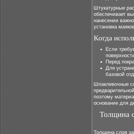
Штукатурные рас
обеспечивает вы
нанесении важно
установка маяко
Когда испол
Если требуе
поверхности
Перед покра
Для устран
базовой отд
Шпаклевочные со
предварительной 
поэтому материа
основание для д
Толщина с
Толщина слоя за