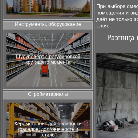
При выборе смес
помещения и вид
даёт не только э
Инструменты, оборудование
слоя.
Разница 
Шуруповёрт с регулировкой
крутящего момента
Стройматериалы
Керамогранит для облицовки
фасадов: долговечность и
стиль