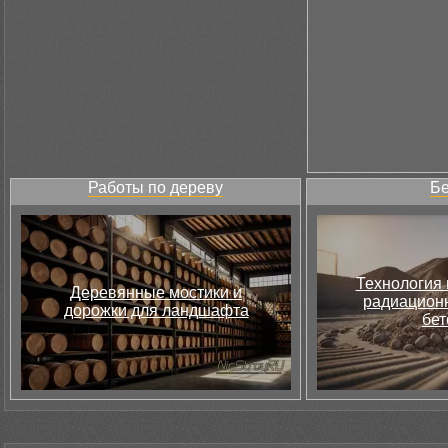
Работы по дереву
Бе
Технология 
Деревянные мостики и
радиацион
дорожки для ландшафта
бет