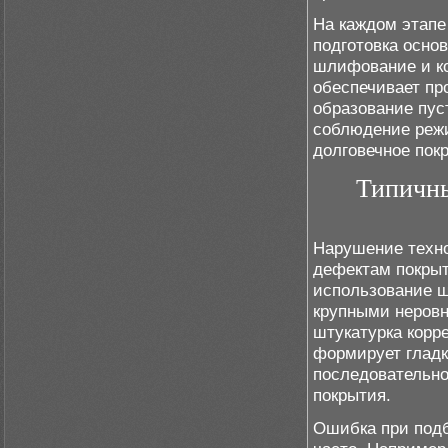
На каждом этапе
подготовка осно
шлифование и ко
обеспечивает пр
образование пус
соблюдение режи
долговечное пок
Типичны
Нарушение техно
дефектам покрыт
использование ш
крупными неровн
штукатурка корр
формирует глад
последовательно
покрытия.
Ошибка при подб