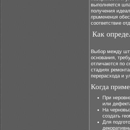
выполняется шпа
получения идеал
применения
обес
соответствие от
Как определ
Выбор между шту
основания, треб
отличаются по
с
стадиях ремонта
перерасхода и у
Когда приме
При неровн
или дефект
На черновых
создать ге
Для подгот
декоративн