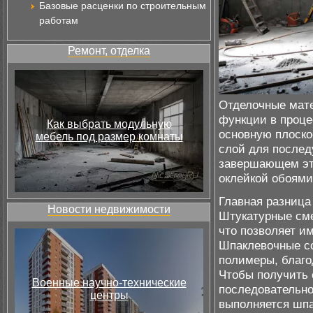
Базовые расценки по строительным
работам
Ремонт, отделка
Отделочные мате
функции в проце
Как выбрать модульную
основную плоско
мебель под размер комнаты
слой для после
завершающем эта
оклейкой обоями
Главная разница
Новости недвижимости
Штукатурные сме
что позволяет и
Шпаклевочные со
полимеры, благо
Чтобы получить 
Военные научно-технические
последовательно
центры
выполняется шпа