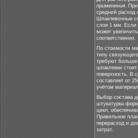
применения
. Пр
средний расход с
Шпаклевочные см
слоя 1 мм. Если
может увеличитьс
соответственно.
По стоимости ма
типу связующего
требуют больше 
шпаклевки стоят
поверхность. В 
составляет от 25
учётом материал
Выбор состава до
штукатурка форм
цикл, обеспечива
Правильное план
перерасход и до
затрат.