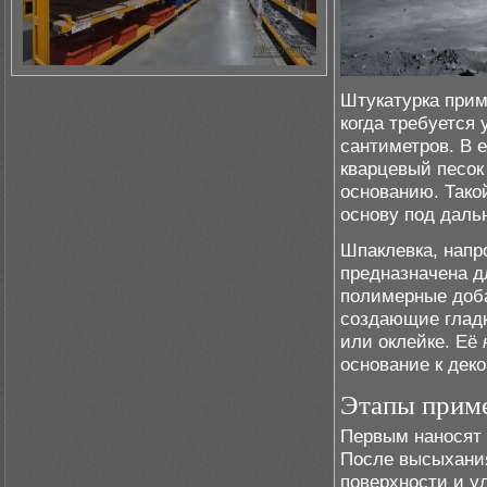
Штукатурка прим
когда требуется
сантиметров. В е
кварцевый песок
основанию. Тако
основу под даль
Шпаклевка, напр
предназначена д
полимерные доба
создающие гладк
или оклейке. Её
основание к деко
Этапы приме
Первым наносят 
После высыхани
поверхности и 