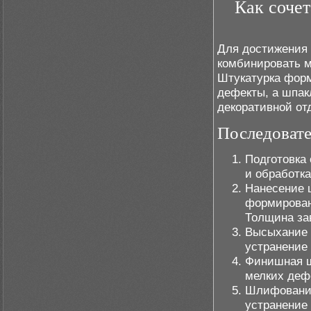
Как сочет
Для достижения 
комбинировать м
Штукатурка форм
дефекты, а шпак
декоративной от
Последовате
Подготовка 
и обработк
Нанесение ш
формирован
Толщина зав
Высыхание и
устранение 
Финишная ш
мелких деф
Шлифование 
устранение