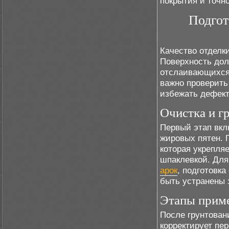
покрытия и точн
Подгот
Качество отделк
Поверхность дол
отслаивающихся 
важно проверить
избежать дефект
Очистка и г
Первый этап вкл
жировых пятен. 
которая укрепля
шпаклевкой. Для
арок
, подготовк
быть устранены 
Этапы приме
После грунтован
корректирует пе