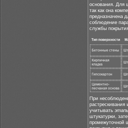
основания. Для 
так как она комп
предназначена д
соблюдение пара
службы покрытия
Тип поверхности
М
Бетонные стены
Шт
Кирпичная
Шт
кладка
Гипсокартон
Шп
Цементно-
Шп
песчаная основа
При несоблюден
растрескивания 
учитывать
этап
штукатурки, зат
промежуточной ш