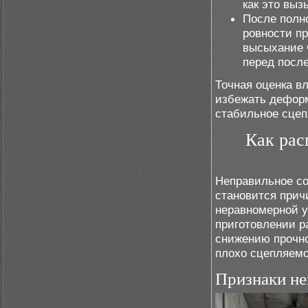
как это выз
После полн
ровности п
высыхание 
перед посл
Точная оценка в
избежать деформ
стабильное сце
Как рас
Неправильное со
становится прич
неравномерной у
приготовлении р
снижению прочно
плохо сцепляемо
Признаки не