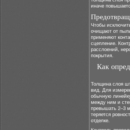
иначе повышаетс
Предотвраще
Чтобы исключить
очищают от пыли
применяют конта
сцепление. Конт
расслоений, нер
покрытия.
Как опред
Толщина слоя шт
вид. Для измере
обычную линейку
между ним и сте
превышать 2–3 м
теряется ровнос
отделке.