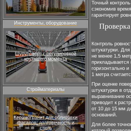
Точный контроль
сэкономив время
гарантирует ровн
Инструменты, оборудование
Проверка
Контроль ровнос
штукатурки. Для
Шуруповёрт с регулировкой
не менее 1,5 ме
крутящего момента
прикладывается 
горизонтально и
1 метра считает
При оценке пове
Стройматериалы
штукатурки в от
выравнивание ос
приводит к раст
от 10 до 15 мм д
оснований.
Керамогранит для облицовки
фасадов: долговечность и
Для более точно
стиль
который позволя