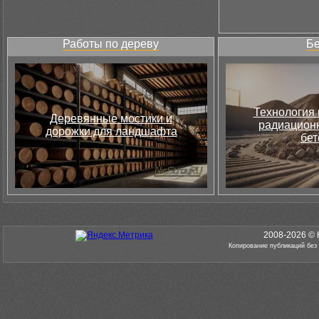
Работы по дереву
Бе
Технология 
Деревянные мостики и
радиацион
дорожки для ландшафта
бет
2008-2026 © 
Копирование публикаций без