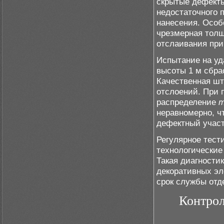
скрытые дефекты
недостаточного 
нанесения. Особ
чрезмерная толщ
отслаивания при
Испытание на уд
высоты 1 м сбра
Качественная шт
отслоений. При 
распределение
т
неравномерно, ч
дефектный участ
Регулярное тест
технологические
Такая диагности
декоративных эл
срок службы отд
Контрол