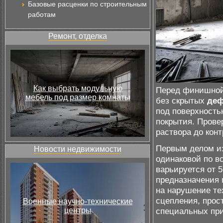
Базовые расценки по строительным
работам
Ремонт, отделка
Как выбрать модульную
Перед финишной 
мебель под размер комнаты
без скрытых
деф
под поверхность
покрытия. Провер
раствора до кон
Первым делом и
Новости недвижимости
одинаковой по в
варьируется от 5
предназначения 
на нарушение те
сцепления, прос
Военные научно-технические
центры
специальных при