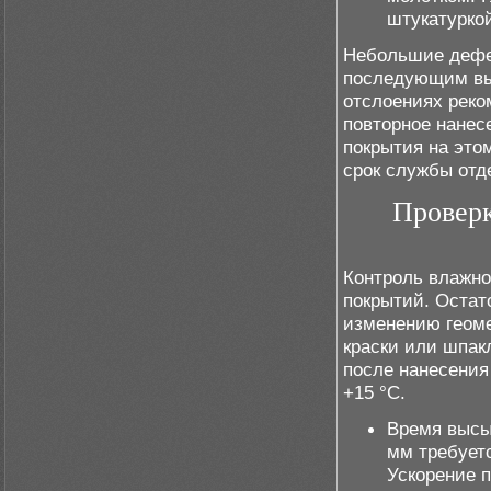
штукатурко
Небольшие дефе
последующим вы
отслоениях реко
повторное нанес
покрытия на это
срок службы отд
Проверк
Контроль влажн
покрытий. Остат
изменению геоме
краски или шпакл
после нанесения
+15 °C.
Время высы
мм требуетс
Ускорение 