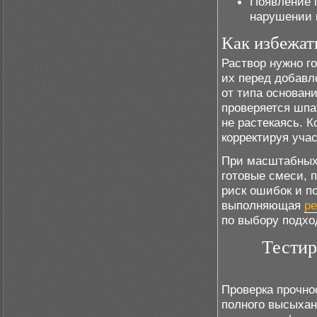
Появление п
нарушении 
Как избежат
Раствор нужно г
их перед добавл
от типа основан
проверяется шпа
не растекаясь. 
корректируя уча
При масштабных 
готовые смеси, 
риск ошибок и п
выполняющая
ре
по выбору подхо
Тестир
Проверка прочно
полного высыхан