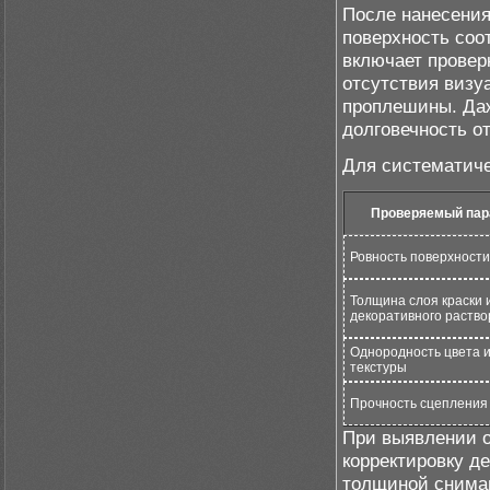
После нанесения
поверхность соо
включает провер
отсутствия визу
проплешины. Даж
долговечность о
Для систематиче
Проверяемый пар
Ровность поверхности
Толщина слоя краски 
декоративного раство
Однородность цвета 
текстуры
Прочность сцепления
При выявлении о
корректировку д
толщиной снимаю