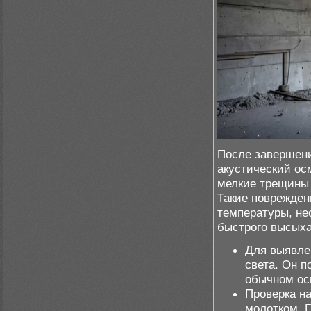
После завершени
акустический ос
мелкие трещины 
Такие поврежден
температуры, не
быстрого высыха
Для выявле
света. Он 
обычном ос
Проверка н
молотком. Г