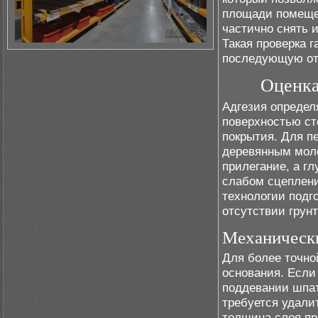
площади помеще
частично снять 
Такая проверка г
последующую от
Оценка
Адгезия определ
поверхностью ст
покрытия. Для п
деревянным моло
прилегание, а г
слабом сцеплени
технологии подг
отсутствии грунт
Механически
Для более точно
основания. Если
поддевании шпат
требуется удали
толщина слоя пр