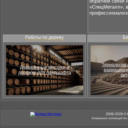
обратной связи 
«СпецМеталл», в
профессионализ
Работы по дереву
Бе
Технология 
Деревянные мостики и
радиацион
дорожки для ландшафта
бет
2008-2026 © 
Копирование публикаций без