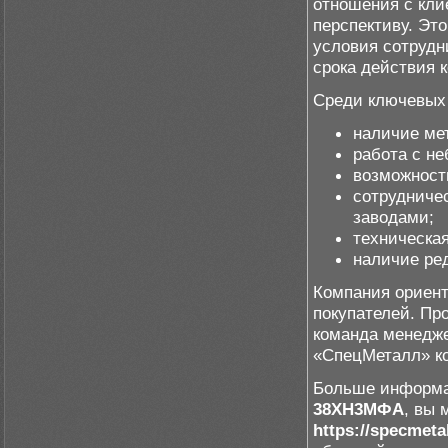
отношения с кли
перспективу. Эт
условия сотрудн
срока действия к
Среди ключевых
наличие мет
работа с н
возможност
сотрудниче
заводами;
техническая
наличие ре
Компания ориент
покупателей. Пр
команда менедже
«СпецМеталл» к
Больше информац
38ХН3МФА
, вы 
https://specmetal