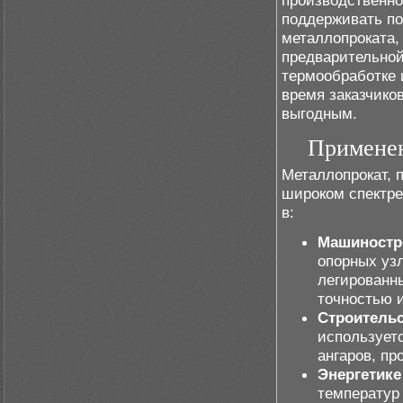
производственно
поддерживать по
металлопроката,
предварительной
термообработке 
время заказчико
выгодным.
Применен
Металлопрокат, 
широком спектре
в:
Машиностр
опорных узл
легированн
точностью 
Строительс
используетс
ангаров, пр
Энергетике
температур