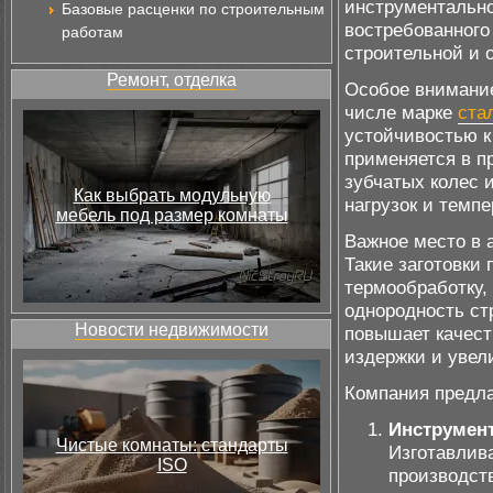
инструментальног
Базовые расценки по строительным
востребованного
работам
строительной и 
Ремонт, отделка
Особое внимание
числе марке
ста
устойчивостью к
применяется в п
зубчатых колес 
Как выбрать модульную
нагрузок и темпе
мебель под размер комнаты
Важное место в
Такие заготовки
термообработку,
однородность ст
Новости недвижимости
повышает качест
издержки и увел
Компания предла
Инструмен
Чистые комнаты: стандарты
Изготавлива
ISO
производст