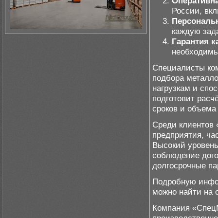
Оперативна
России, вк
Персональ
каждую зада
Гарантия к
необходимы
Специалисты ком
подбора металло
нагрузкам и спо
подготовит расч
сроков и объема
Среди клиентов
предприятия, ча
Высокий уровень
соблюдение дого
долгосрочные па
Подробную инфор
можно найти на
Компания «СпецМ