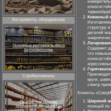
измеритель
износостой
термообраб
Кованный 
Инструменты, оборудование
Изготавлива
структуру и
деталей ма
энергетичес
Легирован
Основные критерии выбора
Содержит д
бетономешалки
что повышае
износостойк
агрессивны
Горячекат
Производитс
Стройматериалы
круги, шве
спектр при
Клиенты «СпецМ
Широкий ас
Ошибки при укладке
позиций по 
теплоизоляции на фасад