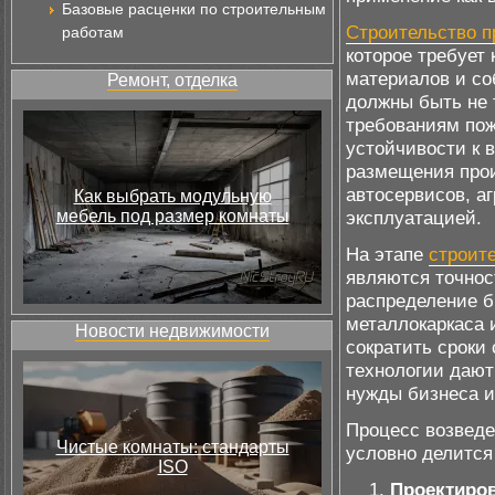
Базовые расценки по строительным
Строительство 
работам
которое требует
материалов и со
Ремонт, отделка
должны быть не 
требованиям пож
устойчивости к 
размещения прои
автосервисов, а
Как выбрать модульную
мебель под размер комнаты
эксплуатацией.
На этапе
строит
являются точнос
распределение б
металлокаркаса 
Новости недвижимости
сократить сроки 
технологии дают
нужды бизнеса и
Процесс возвед
Чистые комнаты: стандарты
условно делится
ISO
Проектиров