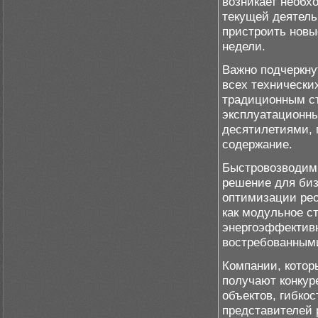
возникает необх
текущей деятель
пристроить новы
недели.
Важно подчеркну
всех технически
традиционным ст
эксплуатационны
десятилетиями, 
содержание.
Быстровозводим
решение для биз
оптимизации рес
как модульное с
энергоэффективн
востребованными
Компании, котор
получают конкур
объектов, гибкос
представителей