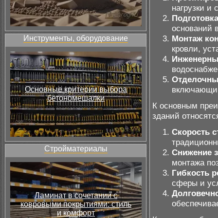
нагрузки и 
Подготовк
оснований в
Монтаж кон
Инструменты, оборудование
кровли, уст
Инженерны
водоснабже
Отделочны
включающий
Основные критерии выбора
бетономешалки
К основным пре
зданий относятс
Скорость с
традиционн
Стройматериалы
Снижение з
монтажа по
Гибкость р
сферы и ус
Долговечно
Ламинат в сочетании с
обеспечивае
ковровыми покрытиями: стиль
и комфорт