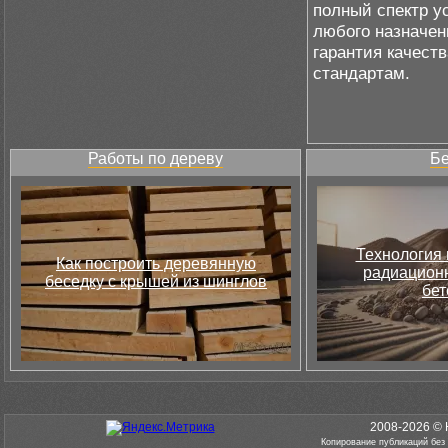
полный спектр у
любого назначен
гарантия качест
стандартам.
Работы по дереву
Бе
Технология 
Как построить деревянную
радиацион
беседку с крышей из шинглов
бет
2008-2026 © 
Копирование публикаций без