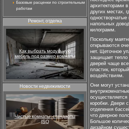
Базовые расценки по строительным
архитекторами в
работам
других местах, 
одностворчатые
Ремонт, отделка
напольных доводч
килограмм.
Поскольку маятн
открываются оче
нет. Щеточное уп
Как выбрать модульную
мебель под размер комнаты
защищает тепло 
дверей чаще все
пластик, которы
воздействиям.
Они могут устана
Новости недвижимости
внутрикомнатные
осуществляется 
коробки. Двери 
отделения бассе
что дверное поло
Чистые комнаты: стандарты
Большое количе
ISO
дизайном сущест