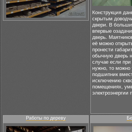
Конструкция дан
скрытым доводчи
двери. В больши
впервые озадачи
дверь. Маятнико
её можно открыт
пронести габарит
обычную дверь н
случае если при
нужно, то можно
подшипник вмест
исключению скво
помещениях, ум
электроэнергии 
Работы по дереву
Бе