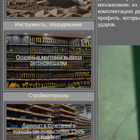
механизмом, их 
комплектацию д
профиль, которы
ударов.
Инструменты, оборудование
Основные критерии выбора
бетономешалки
Стройматериалы
Ламинат в сочетании с
ковровыми покрытиями: стиль
и комфорт