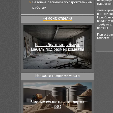
интерьера
Базовые расценки по строительным
существен
работам
Ламиниро
его "собр
Приобретая
Ремонт, отделка
вполне усп
требуют сл
прочны.
При всём 
качественн
Как выбрать модульную
мебель под размер комнаты
Новости недвижимости
Чистые комнаты: стандарты
ISO