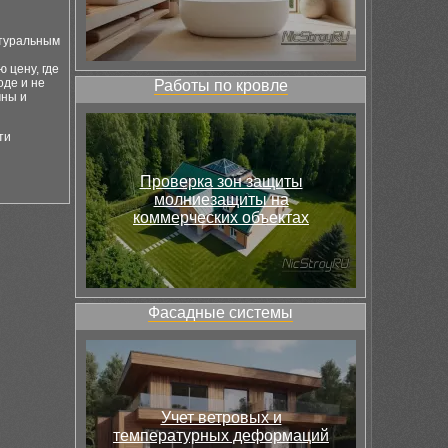
атуральным
 цену, где
оде и не
Работы по кровле
чны и
ти
Проверка зон защиты
молниезащиты на
коммерческих объектах
Фасадные системы
Учет ветровых и
температурных деформаций