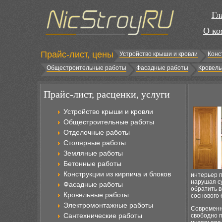
Гл
О ко
Прайс-лист, цены
Устройство крыши и кровли
Конс
Общестроительные работы
Фасадные работы
Кровель
Прайс-лист, расценки, услуги
Устройство крыши и кровли
Общестроительные работы
Отделочные работы
Столярные работы
Земляные работы
Бетонные работы
Конструкции из кирпича и блоков
интерьер п
нарушая с
Фасадные работы
обратить 
Кровельные работы
соснового
Электромонтажные работы
Современн
Сантехнические работы
свободно п