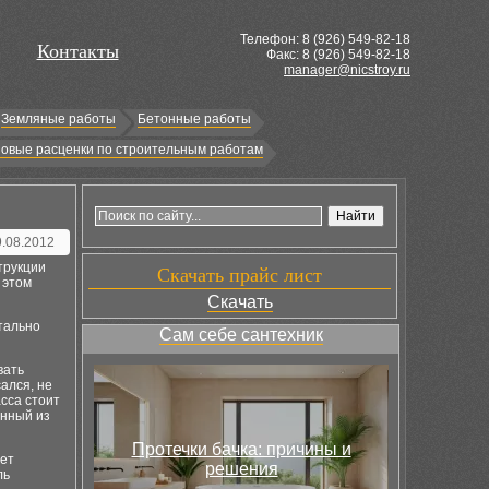
Телефон: 8 (
926
) 549-82-18
Контакты
Факс: 8 (926) 549-82-18
manager@nicstroy.ru
Земляные работы
Бетонные работы
овые расценки по строительным работам
9.08.2012
трукции
Скачать прайс лист
 этом
Скачать
тально
Сам себе сантехник
вать
ался, не
сса стоит
енный из
Протечки бачка: причины и
яет
решения
ль