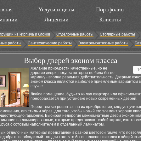
авная
Услуги и цены
Портфолио
мпании
Лицензии
Клиенты
трукции из кирпича и блоков
Отделочные работы
Столярные работы
ные работы
Сантехнические работы
Электромонтажные работы
Баз
Выбор дверей эконом класса
Желание приобрести качественные, но не
1
дорогие двери, покупка которых не била бы по
карману - вполне реальная действительность. Дверные конс
эконом класса являются наиболее приемлемым вариантом в
случае.
Любое помещение, будь-то жилая квартира или офис момен
преображается при установке новых современных дверей.
Перед тем как решиться на их приобретение, следует учиты
омещения, его стиль и образ, для того, чтобы новый его элемент хорошо впис
уществующую гармонию. Выбирая недорогие межкомнатные двери эконом кла
внимание на ламинированные, которые представляют собой каркас, изготовл
 бруса с сотовым наполнителем и отделанный ламинатом.
ый отделочный материал представлен в разной цветовой гамме, что позвол
одобрать необходимый тон для того, что бы он плавно вписался в общий сти