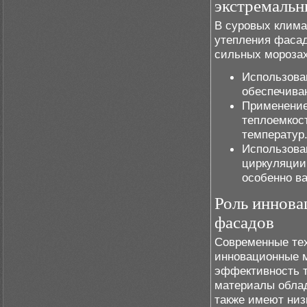
экстремальн
В суровых клима
утепления фасад
сильных морозах
Использова
обеспечива
Применение
теплоемкос
температур
Использова
циркуляции
особенно в
Роль иннова
фасадов
Современные тех
инновационные 
эффективность т
материалы обла
также имеют низ