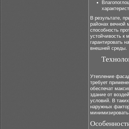
Влагопогло
характерист
В результате, п
районах вечной 
способность про
устойчивость к 
гарантировать н
внешней среды.
Техноло
Утепление фаса
требует примене
обеспечат макс
здание от возде
условий. В таки
наружных фактор
минимизировать 
Особенности