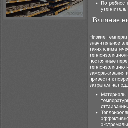
Потребность
утеплитель
Влияние ни
Низкие температ
значительное вл
таких климатиче
теплоизоляционн
постоянные пере
теплоизоляцию и
замораживания и
привести к повр
затратам на под
Материалы 
температур
оттаивании
Теплоизоля
эффективно
экстремаль