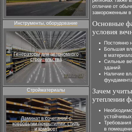
регионах также в
отличие от обыч
замороженным в 
Основные фа
Инструменты, оборудование
условия веч
Постоянно 
Большая вл
Генераторы для автономного
в материал
строительства
Сильные ве
зданий
Наличие вла
фундамент
Зачем учиты
Стройматериалы
утеплении ф
Необходимо
устойчивых
Ламинат в сочетании с
Требования
ковровыми покрытиями: стиль
в помещени
и комфорт