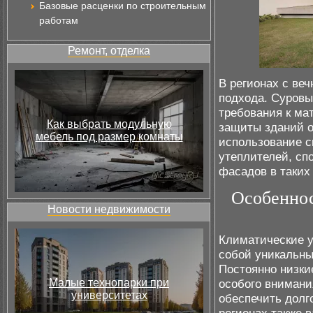
Базовые расценки по строительным
работам
Ремонт, отделка
В регионах с ве
подхода. Суров
требования к ма
Как выбрать модульную
защиты зданий о
мебель под размер комнаты
использование 
утеплителей, сп
фасадов в таких
Особеннос
Новости недвижимости
Климатические у
собой уникальны
Постоянно низки
Малые технопарки при
особого внимани
университетах
обеспечить долг