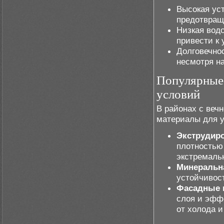
Высокая уст
предотвращ
Низкая водо
привести к
Долговечнос
несмотря на
Популярные 
условий
В районах с веч
материалы для у
Экструдир
плотностью
экстремаль
Минеральн
устойчивост
Фасадные 
слоя и эфф
от холода и