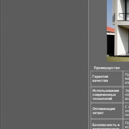
Преимущество
Пр
Гарантия
ма
качества
кл
Использование
Эк
современных
об
технологий
во
С 
Оптимизация
он
затрат
пе
Пр
Безопасность и
ис