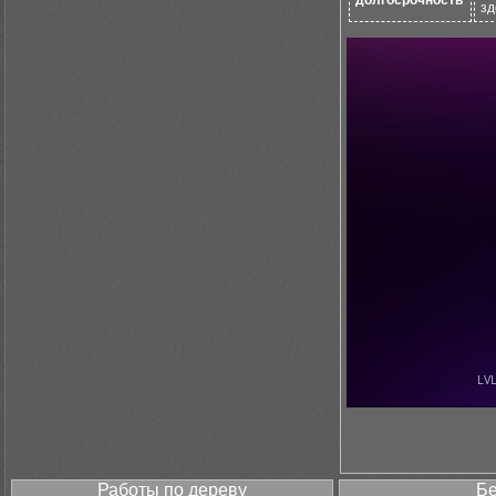
долгосрочность
зд
Работы по дереву
Бе