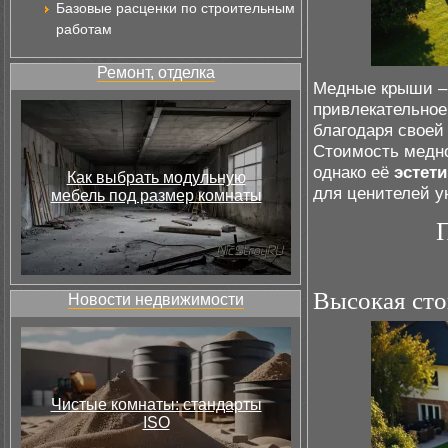
Базовые расценки по строительным
работам
Ремонт, отделка
Медные крыши – 
привлекательное
благодаря своей
Стоимость медно
однако её
эстети
Как выбрать модульную
для ценителей у
мебель под размер комнаты
Высокая ст
Новости недвижимости
Чистые комнаты: стандарты
ISO