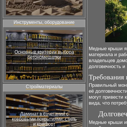
Инструменты, оборудование
Медные крыши я
Основные критерии выбора
материала и раб
бетономешалки
владельцев домо
долговечность и
Требования 
Правильный монт
Стройматериалы
её долговечност
могут привести 
вида, что потре
Долгове
Ламинат в сочетании с
ковровыми покрытиями: стиль
Медные крыши и
и комфорт