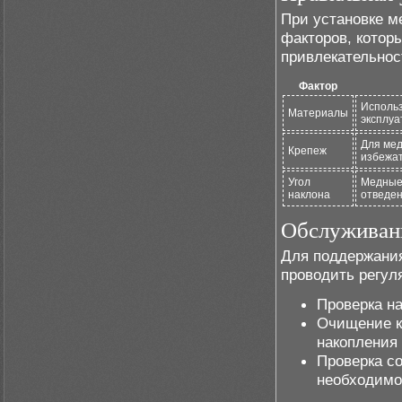
При установке м
факторов, котор
привлекательнос
Фактор
Использ
Материалы
эксплуа
Для ме
Крепеж
избежат
Угол
Медные 
наклона
отведен
Обслуживан
Для поддержани
проводить регул
Проверка н
Очищение к
накопления 
Проверка с
необходимо