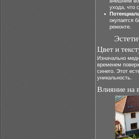
внешним во
ухода, что 
Потенциал
окупается б
ремонте.
Эстети
Цвет и текс
Изначально медн
временем поверх
синего. Этот ес
уникальность.
Влияние на 