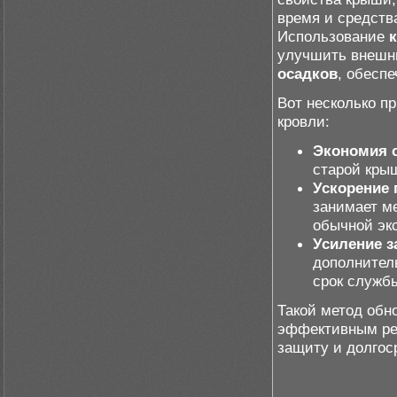
время и средств
Использование
улучшить внешни
осадков
, обесп
Вот несколько п
кровли:
Экономия 
старой кры
Ускорение 
занимает ме
обычной эк
Усиление 
дополнител
срок службы
Такой метод обн
эффективным ре
защиту и долгос