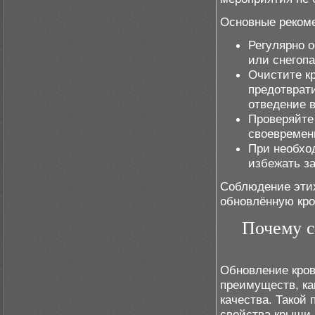
Основные рекоме
Регулярно 
или снегоп
Очистите кр
предотврати
отведение 
Проверяйте
своевремен
При необхо
избежать з
Соблюдение эти
обновлённую кро
Почему с
Обновление кров
преимуществ, как
качества. Такой
свойства крыши,