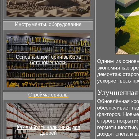
Инструменты, оборудование
Основные критерии выбора
Одним из основн
бетономешалки
экономия как вре
демонтаж старог
ускоряет весь пр
Улучшенная 
Стройматериалы
Обновлённая кро
обеспечивает н
факторов. Новые
старого покрыти
герметичностью,
Как выбрать наличники для
дверей
дождя, снега и в