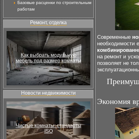
Базовые расценки по строительным
работам
Ремонт, отделка
Современные
но
необходимости е
комбинированн
Как выбрать модульную
на ремонт и уск
мебель под размер комнаты
позволяет не то
эксплуатационны
Преимуще
Новости недвижимости
Экономия вр
Чистые комнаты: стандарты
ISO