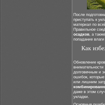
После подготовк
приступать к ук
материал по все
Правильное сое
осадков
, а так
попадание влаги
Как изб
Обновление кров
внимательности 
долговечным и э
ошибок, которые
или лишним зат
комбинированн
даже в этом слу
укладки.
Основные ошибки