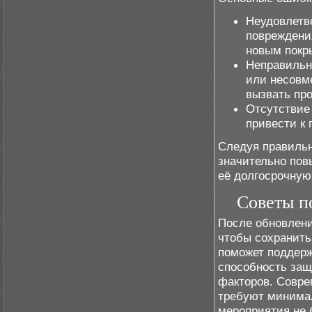
Неудовлетв
повреждени
новым покры
Неправильн
или несовм
вызвать пр
Отсутствие
привести к
Следуя правильн
значительно пов
её долгосрочную
Советы п
После обновлени
чтобы сохранить
поможет поддерж
способность защ
факторов. Совр
требуют минимал
мероприятия не 