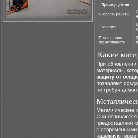
Преимущество
О
Скорость работы
н
М
Экономия
к
Повышенная
Д
герметичность
п
Какие мате
При обновлении 
материалы, кото
защиту от осад
позволяют созда
не требуя демон
Металличес
Металлические п
Они отличаются 
предоставляют о
с современными 
надёжную гермет