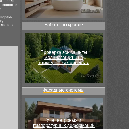
атериалов.
но впишется
о
йнерами
жу
Работы по кровле
е жилище,
Проверка зон защиты
молниезащиты на
коммерческих объектах
Фасадные системы
Учет ветровых и
температурных деформаций