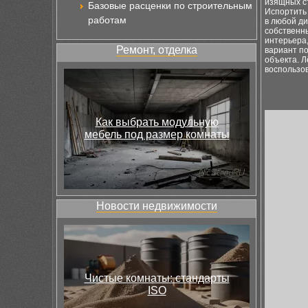
изящных ст
Базовые расценки по строительным
Испортить
работам
в любой д
собственны
интерьера
Ремонт, отделка
вариант по
объекта. Л
воспользо
Как выбрать модульную
мебель под размер комнаты
Новости недвижимости
Чистые комнаты: стандарты
ISO