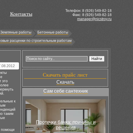
Телефон: 8 (
926
) 549-82-18
Контакты
Факс: 8 (926) 549-82-18
manager@nicstroy.ru
Земляные работы
Бетонные работы
овые расценки по строительным работам
7.08.2012
екты
Скачать прайс лист
ие
т это
Скачать
более
черкнуть
Сам себе сантехник
ий.
тельные к
ным
енденций
но таким
ные
Протечки бачка: причины и
решения
и помощи