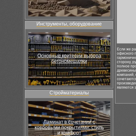
Инструменты, оборудование
Если же р
офисного 
Основные критерии выбора
гармонично
бетономешалки
сторону, 
полное пр
древесины
компаний, 
сочетаютс
произведен
являются 
Стройматериалы
Ламинат в сочетании с
ковровыми покрытиями: стиль
и комфорт