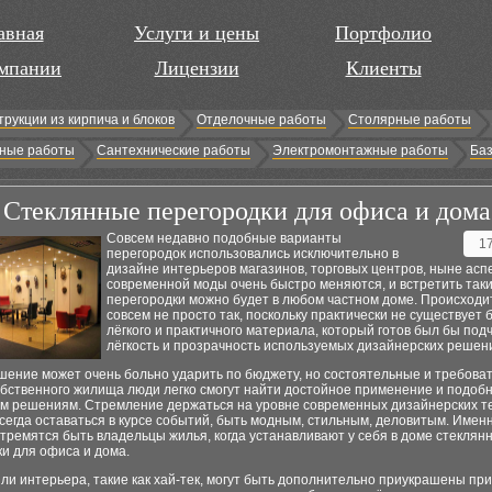
авная
Услуги и цены
Портфолио
мпании
Лицензии
Клиенты
трукции из кирпича и блоков
Отделочные работы
Столярные работы
ные работы
Сантехнические работы
Электромонтажные работы
Баз
Стеклянные перегородки для офиса и дома
Совсем недавно подобные варианты
1
перегородок использовались исключительно в
дизайне интерьеров магазинов, торговых центров, ныне асп
современной моды очень быстро меняются, и встретить так
перегородки можно будет в любом частном доме. Происходи
совсем не просто так, поскольку практически не существует 
лёгкого и практичного материала, который готов был бы под
лёгкость и прозрачность используемых дизайнерских решен
шение может очень больно ударить по бюджету, но состоятельные и требова
обственного жилища люди легко смогут найти достойное применение и подоб
м решениям. Стремление держаться на уровне современных дизайнерских т
сегда оставаться в курсе событий, быть модным, стильным, деловитым. Имен
тремятся быть владельцы жилья, когда устанавливают у себя в доме стеклян
и для офиса и дома.
ли интерьера, такие как хай-тек, могут быть дополнительно приукрашены пр