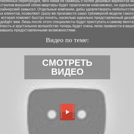
еклянных перегородок, чего никак не скажешь о более дешёвых вариантах м
 стеклом внешний облик квартиры будет практически невозможно, он идеаль
изайнерский замысел. Отдельные компании, дабы удовлетворить любопытств
х клиентов, позволяют сразу же произвести заказ трёхмерной модели такого
, которая поможет быстро понять, насколько идеально представленный диза
дойдёт вам. Лишь после этого специалисты будут приступать к самому монта
ёгкость и хрустальное волшебство теперь будет очень легко привнести в ваш
вавшись предоставленными возможностями.
Видео по теме:
СМОТРЕТЬ
ВИДЕО