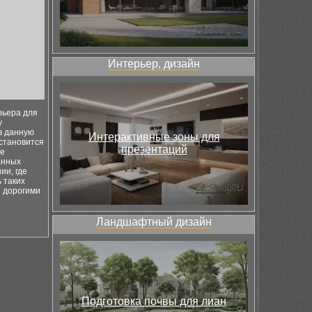
Интерьер, дизайн
рьера для
у
в данную
Интерактивные зоны для
становится
презентаций
ие
анных
ии, где
 таких
и дорогими
Ландшафтный дизайн
Подготовка почвы для лиан