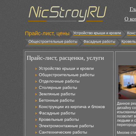
Гл
О ко
Прайс-лист, цены
Устройство крыши и кровли
Конс
Общестроительные работы
Фасадные работы
Кровель
Прайс-лист, расценки, услуги
Устройство крыши и кровли
Общестроительные работы
Отделочные работы
Столярные работы
Земляные работы
Бетонные работы
Данное ре
Конструкции из кирпича и блоков
дизайну с
изысканны
Фасадные работы
позволит в
Кровельные работы
людьми и с
перегородк
Электромонтажные работы
Сантехнические работы
Многие сти