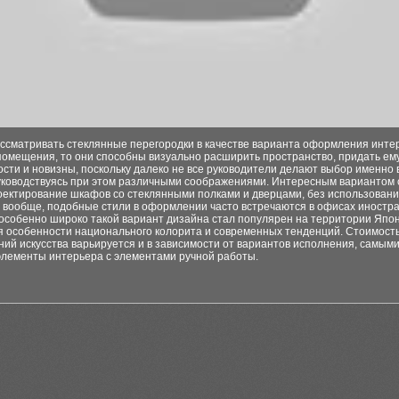
ассматривать стеклянные перегородки в качестве варианта оформления инте
помещения, то они способны визуально расширить пространство, придать ем
сти и новизны, поскольку далеко не все руководители делают выбор именно 
руководствуясь при этом различными соображениями. Интересным вариантом 
оектирование шкафов со стеклянными полками и дверцами, без использован
 вообще, подобные стили в оформлении часто встречаются в офисах иностр
особенно широко такой вариант дизайна стал популярен на территории Япон
я особенности национального колорита и современных тенденций. Стоимость
ий искусства варьируется и в зависимости от вариантов исполнения, самым
элементы интерьера с элементами ручной работы.