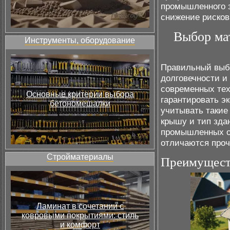
промышленного з
снижение рисков
Выбор ма
Инструменты, оборудование
Правильный выб
долговечности и
современных тех
Основные критерии выбора
гарантировать э
бетономешалки
учитывать такие 
крышу и тип зда
промышленных о
отличаются проч
Стройматериалы
Преимущест
Ламинат в сочетании с
ковровыми покрытиями: стиль
и комфорт