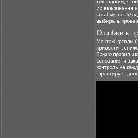
технологии, что
использования н
ошибки, необход
выбирать прове
Ошибки в п
Монтаж кровли б
привести к сниж
Важно правильно
основания и зак
контроль на каж
гарантирует дол