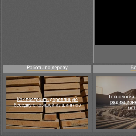
Работы по дереву
Бе
Технология 
Как построить деревянную
радиацион
беседку с крышей из шинглов
бет