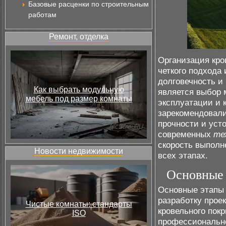
Базовые расценки по строительным
работам
Ремонт, отделка
Организация кро
четкого подхода
долговечность и
Как выбрать модульную
является выбор 
мебель под размер комнаты
эксплуатации и 
зарекомендовали
прочности и уст
современных
те
скорость выполн
Новости недвижимости
всех этапах.
Основные 
Основные этапы 
разработку прое
Чистые комнаты: стандарты
кровельного пок
ISO
профессионально