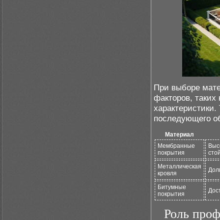
При выборе мат
факторов, таких 
характеристики.
последующего о
Материал
Мембранные
Выс
покрытия
сто
Металлическая
Дол
кровля
Битумные
Дос
покрытия
Роль про