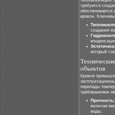
теплоизоляция, 
требуется созда
обеспечивается 
кровли. Ключев
Теплоизол
создания к
Гидроизол
конденсаци
Эстетическ
который со
Технические
объектов
Кровля промышле
эксплуатационны
перепады темпер
требованиями я
Прочность:
включая ве
воды.