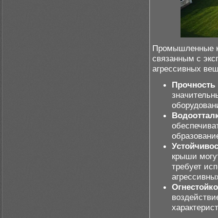
Промышленные к
связанным с экс
агрессивных вещ
Прочность 
значительны
оборудовани
Водооттал
обеспечива
образование
Устойчивос
крыши могу
требует ис
агрессивны
Огнестойко
воздействи
характерист