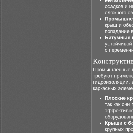
Металличе
осадков и и
сложного о
Промышле
крыш и обе
попадание в
Битумные 
устойчивой
с переменч
Конструкти
Промышленные к
требуют примене
гидроизоляции, 
каркасных элеме
Плоские к
так как они
эффективно
оборудован
Крыши с б
крупных про