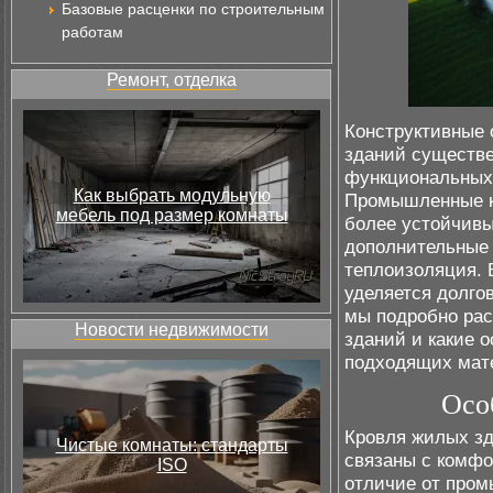
Базовые расценки по строительным
работам
Ремонт, отделка
Конструктивные
зданий существе
функциональных 
Как выбрать модульную
Промышленные к
мебель под размер комнаты
более устойчивы
дополнительные 
теплоизоляция. 
уделяется долго
мы подробно рас
Новости недвижимости
зданий и какие 
подходящих мате
Осо
Кровля жилых зд
Чистые комнаты: стандарты
связаны с комфо
ISO
отличие от пром