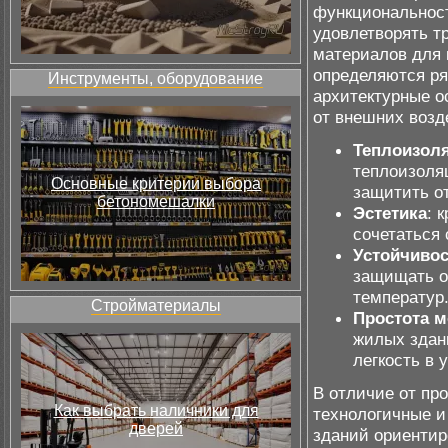
функциональност
удовлетворять т
материалов для 
определяются ря
Инструменты, оборудование
архитектурные о
от внешних возд
Теплоизол
теплоизоляц
Основные критерии выбора
защитить о
бетономешалки
Эстетика
: 
сочетаться
Устойчивос
защищать от
температур
Стройматериалы
Простота м
жилых здан
легкость в 
В отличие от пр
Как выбрать наличники для
технологичные и
дверей
зданий ориентир