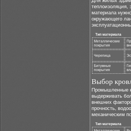
Для жилых здан
теплоизоляция, 
материала нужно
окружающего лан
эксплуатационны
Тип материала
Металлические
Пр
покрытия
вн
Черепица
Эс
Битумные
Ги
покрытия
вл
Выбор кров
Промышленные к
выдерживать бол
внешних фактор
прочность, водо
механическим п
Тип материала
Металлические
Вы