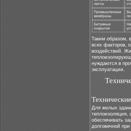
листы
ст
Промышленные
Вы
мембраны
ле
Битумные
Ни
покрытия
ус
Таким образом, 
всех факторов, 
воздействий. Жи
теплоизолирующ
нуждаются в про
эксплуатации.
Техниче
Технические
Для жилых здан
теплоизоляция, 
обеспечивать за
долговечной при