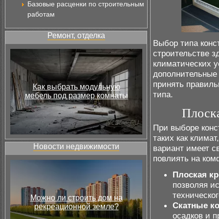
Базовые расценки по строительным
работам
Ремонт, отделка
Выбор типа конс
строительстве з
климатических у
дополнительные 
принять правиль
Как выбрать модульную
типа.
мебель под размер комнаты
Плоска
При выборе конс
таких как клима
Новости недвижимости
вариант имеет с
повлиять на ком
Плоская к
позволяя ис
техническог
Можно ли строить дом на
Скатные к
рекреационной земле?
осадков и 