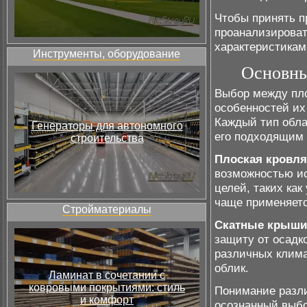
Чтобы принять п
проанализироват
характеристикам
Инструменты, оборудование
Основны
Выбор между пло
особенностей их
Каждый тип обла
Генераторы для автономного
его подходящим 
строительства
Плоская кровля
возможностью ис
целей, таких как
чаще применяетс
Стройматериалы
Скатные крыши
защиту от осадк
различных клима
облик.
Ламинат в сочетании с
ковровыми покрытиями: стиль
Понимание разл
и комфорт
осознанный выбо