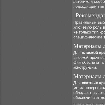
эстетике и особ
подходящий тип 
Рекомендац
Правильный выбо
ключевую роль в
не только тип кр
специфические т
Материалы д
Для
плоской кр
высокой прочнос
Они обеспечат о
конструкции.
Материалы 
Для
скатных к
металлочерепица
обладают высоко
обеспечивают д