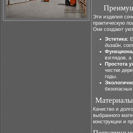
Преимущ
Эти изделия соч
практическую по
Они создают уют
Эстетика:
Е
дизайн
, со
Функциона
взглядов, а
Простота у
чистке дер
годы.
Экологично
безопасных
Материалы 
Качество и долг
выбранного мате
конструкции и п
Популярные