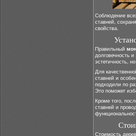
Соблюдение всех
ставней, сохран
свойства.
Устан
Правильный
мон
долговечность и
эстетичность, н
Для качественно
ставней и особе
подходили по ра
Это поможет изб
Кроме того, пос
ставней и пров
функциональност
Стои
Стоимость дерев