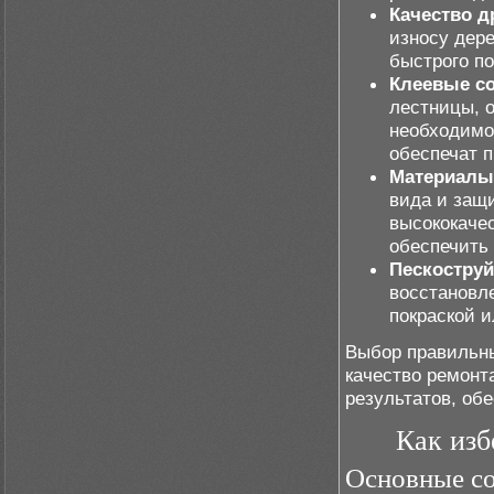
Качество 
износу дер
быстрого п
Клеевые с
лестницы, 
необходимо
обеспечат 
Материалы 
вида и защи
высококаче
обеспечить 
Пескостру
восстановл
покраской 
Выбор правильны
качество ремонт
результатов, об
Как изб
Основные с