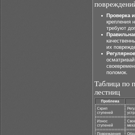
повреждени
Проверка и
крепления 
требуют до
Правильная
качественн
их поврежд
Регулярное
осматривай
своевремен
поломок.
Таблица по 
лестниц
Проблема
Скрип
Регу
ступеней
устр
Износ
Сво
ступеней
меха
Повреждения
Обра