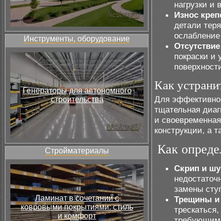
нагрузки и 
Износ кре
детали тер
ослабление
Инструменты, оборудование
Отсутствие
покраски и 
поверхности
Как устрани
Генераторы для автономного
Для эффективног
строительства
тщательная диаг
и своевременна
конструкции, а 
Как опреде
Стройматериалы
Скрип и ш
недостаточн
замены сту
Ламинат в сочетании с
Трещины и
ковровыми покрытиями: стиль
трескаться,
и комфорт
требующим 