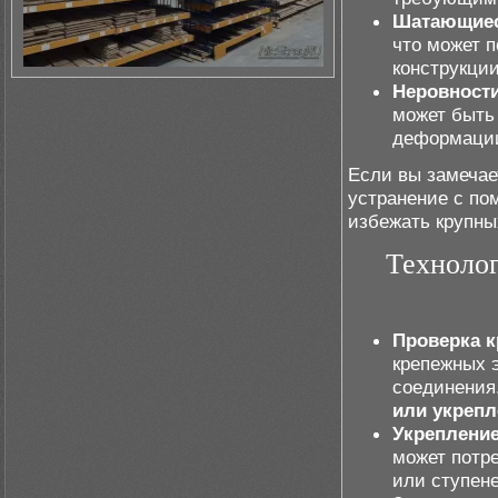
Шатающиес
что может 
конструкци
Неровности
может быть
деформации
Если вы замечае
устранение с п
избежать крупны
Технолог
Проверка 
крепежных э
соединения
или укрепл
Укрепление
может потр
или ступен