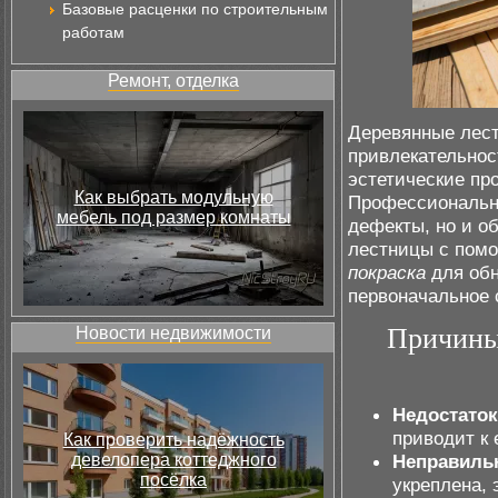
Базовые расценки по строительным
работам
Ремонт, отделка
Деревянные лест
привлекательнос
эстетические пр
Как выбрать модульную
Профессиональ
мебель под размер комнаты
дефекты, но и о
лестницы с помо
покраска
для обн
первоначальное 
Причины
Новости недвижимости
Недостаток
приводит к 
Как проверить надёжность
девелопера коттеджного
Неправильн
посёлка
укреплена,