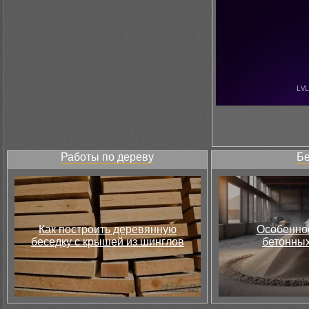
Работы по дереву
Бе
Как построить деревянную
Особеннос
беседку с крышей из шинглов
бетонных