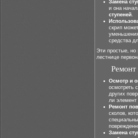
Замена сту
и она нача
ступеней
.
Использов
скрип може
уменьшения
средства дл
Эти простые, но
лестнице первон
Ремонт
Осмотр и о
осмотреть 
других повр
ли элемент
Ремонт по
сколов, кот
специальны
поврежденн
Замена сту