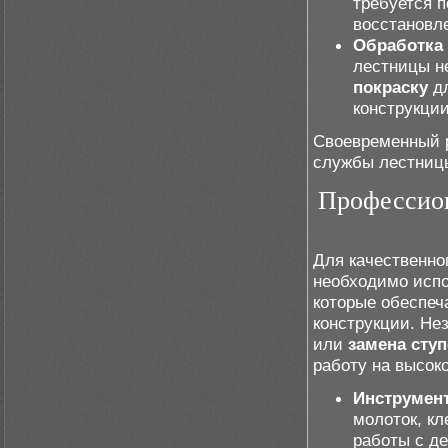
требуется 
восстановл
Обработка 
лестницы н
покраску
дл
конструкции
Своевременный р
службы лестницы
Профессион
Для качественно
необходимо испо
которые обеспеч
конструкции. Не
или
замена сту
работу на высок
Инструмент
молоток, кл
работы с д