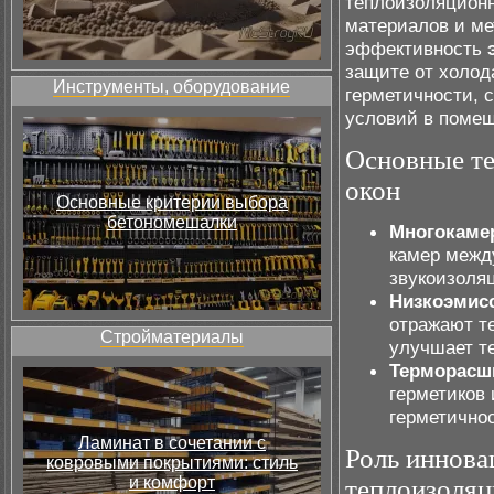
теплоизоляционн
материалов и ме
эффективность
защите от холод
Инструменты, оборудование
герметичности, 
условий в поме
Основные т
окон
Основные критерии выбора
бетономешалки
Многокаме
камер межд
звукоизоля
Низкоэмис
отражают т
Стройматериалы
улучшает т
Терморасш
герметиков
герметичнос
Ламинат в сочетании с
Роль иннова
ковровыми покрытиями: стиль
и комфорт
теплоизоляц