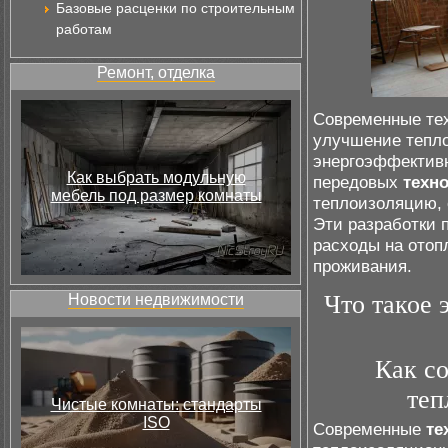
Базовые расценки по строительным
работам
Ремонт, отделка
Современные тех
улучшение тепл
энергоэффектив
Как выбрать модульную
передовых
техн
мебель под размер комнаты
теплоизоляцию, 
Эти разработки 
расходы на отоп
проживания.
Что такое 
Новости недвижимости
Как с
теп
Чистые комнаты: стандарты
ISO
Современные
те