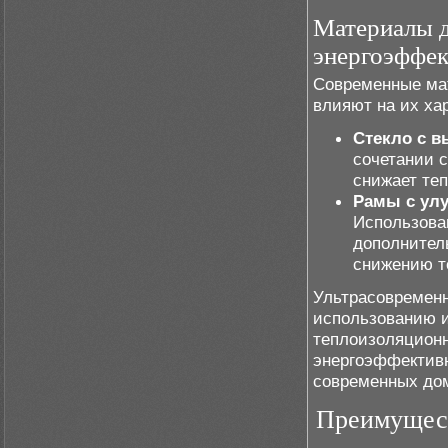
Материалы д
энергоэффек
Современные мат
влияют на их ха
Стекло с 
сочетании 
снижает те
Рамы с ул
Использова
дополнител
снижению т
Ультрасовременн
использованию 
теплоизоляционн
энергоэффективн
современных дом
Преимущест