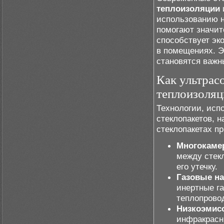
теплоизоляции
использованию н
помогают значит
способствует эк
в помещениях. Э
становятся важн
Как ультрас
теплоизоля
Технологии, исп
стеклопакетов, 
стеклопакетах п
Многокаме
между стек
его утечку.
Газовые на
инертные га
теплопрово
Низкоэмис
инфракрасн