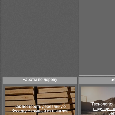
Работы по дереву
Бе
Технология 
Как построить деревянную
радиацион
беседку с крышей из шинглов
бет