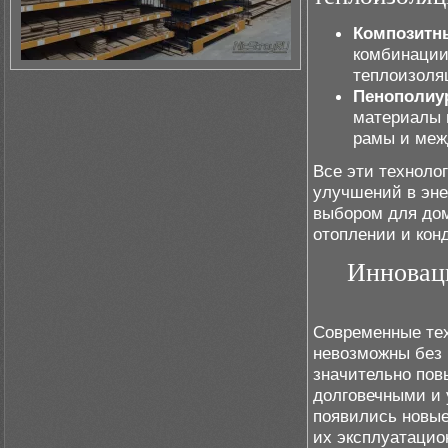
Композитн
комбинации
теплоизоля
Пенополиу
материалы 
рамы и меж
Все эти техноло
улучшений в эне
выбором для домо
отоплении и кон
Инновац
Современные те
невозможны без
значительно по
долговечными и 
появились новые
их эксплуатацио