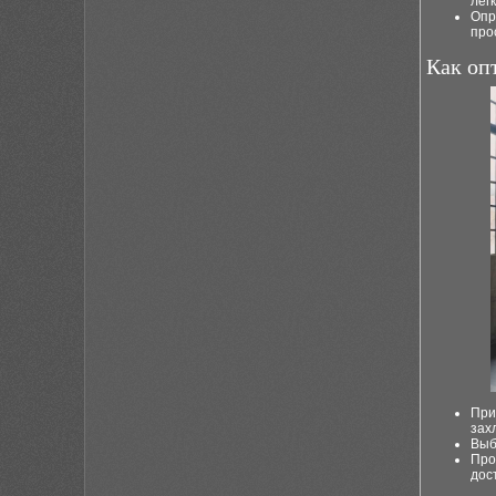
лег
Опр
про
Как оп
При
зах
Выб
Про
дос