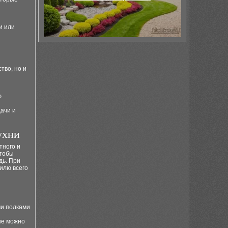
и или
тво, но и
ю
дачи и
ухни
тного и
чтобы
дь. При
илю всего
ми полками
ые можно