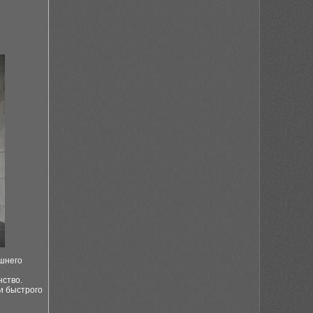
ишнего
нство.
и быстрого