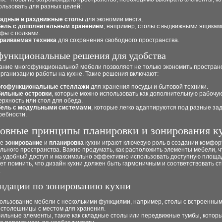
ользовать для разных целей:
адные и раздвижные столы
для экономии места.
ель с дополнительным хранением
, например, столы с выдвижными ящикам
фы с полками.
раиваемая техника
для сохранения свободного пространства.
ункциональные решения для удобства
ание многофункциональной мебели позволяет не только экономить пространс
рганизацию работы на кухне. Такие решения включают:
гофункциональные стеллажи
для хранения посуды и бытовой техники.
ильные островки
, которые можно использовать как дополнительную рабочу
ерхность или стол для обеда.
ель с модульными системами
, которые легко адаптируются под разные за
ребности.
овные принципы планировки и зонирования к
ое
зонирование
и
планировка
кухни играют ключевую роль в создании комфор
льного пространства. Важно продумать, как расположить элементы мебели, 
ь удобный доступ и максимально эффективно использовать доступную площа
ет помнить, что дизайн кухни должен быть гармоничным и соответствовать ст
.
ндации по зонированию кухни
ользование мебели с несколькими функциями, например, столы с встроенны
 столешницы с местом для хранения.
ильные элементы, такие как складные столы или передвижные тумбы, котор