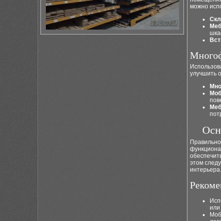
можно исп
Скл
Меб
шка
Вст
Многоф
Использов
улучшить о
Мно
Моб
пов
Меб
пот
Осн
Правильн
функциона
обеспечит
этом следу
интерьера
Рекоме
Исп
или
Моб