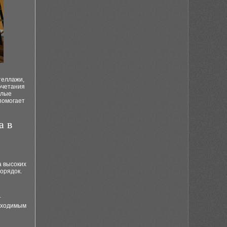
теллажи,
очетания
тлые
помогает
а в
а высоких
орядок.
т
обходимым