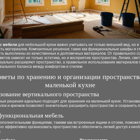
ре
мебели
для небольшой кухни важно учитывать не только внешний вид, но и
сть материалов.
Компактные решения
, такие как функциональные шкафы и с
ть выполнены из качественных и долговечных материалов. От правильного с
цветов зависит не только эстетика, но и восприятие пространства. Легкие, све
изуально расширяют пространство, а правильное использование материалов 
деального баланса между комфортом и стилем.
веты по хранению и организации пространств
маленькой кухне
зование вертикального пространства
ные решения идеально подходят для хранения на маленькой кухне. Установк
лок и крючков позволяет значительно расширить пространство и сохранить п
ункциональная мебель
дополнительными функциями, такими как встроенные ящики и отсеки, поможе
но эффективно организовать пространство и обеспечить легкий доступ к не
.