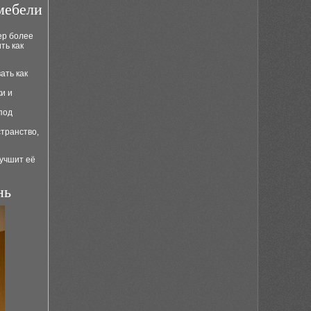
мебели
ер более
ть как
ать как
и и
под
транство,
лучшит её
нь