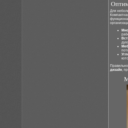
Оптим
Для небол
Компактная
функциона
организаци
Мно
раб
Вст
дух
Меб
пот
Угл
кот
Правильно
дизайн
, п
М