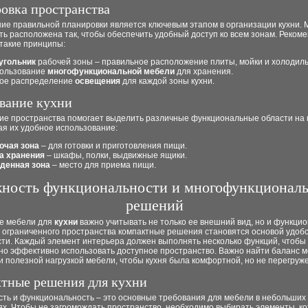
овка пространства
ие правильной планировки является ключевым этапом в организации кухни. 
ь расположена так, чтобы обеспечить удобный доступ ко всем зонам. Реком
 такие принципы:
угольник
рабочей зоны – правильное расположение плиты, мойки и холодиль
ользование
многофункциональной мебели
для хранения.
ое распределение
освещения
для каждой зоны кухни.
вание кухни
ие пространства помогает выделить различные функциональные области на 
ая их удобное использование:
очая зона
– для готовки и приготовления пищи.
а хранения
– шкафы, полки, выдвижные ящики.
денная зона
– место для приема пищи.
ность функциональности и многофункционал
решений
е мебели для
кухни
важно учитывать не только ее внешний вид, но и функцио
 ограниченного пространства компактные решения становятся основой удобс
сти. Каждый элемент интерьера должен выполнять несколько функций, чтобы
но эффективно использовать доступное пространство. Важно найти баланс 
и полезной нагрузкой мебели, чтобы кухня была комфортной, но не перегруж
тные решения для кухни
сть и функциональность – это основные требования для мебели в небольших
х. Чтобы не загромождать пространство, необходимо выбирать элементы, к