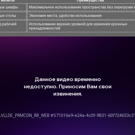
 мебели
Преимущества
ные шкафы
Максимальное использование пространства без перегрузки 
ые столы
Экономия места, удобство использования
д рабочей
Использование верхних уровней для хранения кухонных
принадлежностей