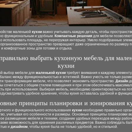
ройстве маленькой
кухни
важно учитывать каждую деталь, чтобы пространств
но функциональным и удобным.
Компактные решения
для мебели позволяют
о использовать площадь, не перегружая интерьер. Умело подобранные элем
 организованное пространство превращают даже ограниченные по размеру
 и комфортные зоны для готовки и отдыха.
правильно выбрать кухонную мебель для мале
кухни
й выбор мебели для
маленькой кухни
требует внимания к каждому элементу
баланс между функциональностью и эстетикой. Важно учесть не только разме
ти трансформации мебели, что позволяет экономить пространство.
Дизайн
д
обы сочетаться с общим стилем помещения и при этом обеспечивать максима
сть при использовании. Выбирая мебель, необходимо ориентироваться на по
едусматривать удобное хранение, чтобы кухня оставалась удобной и функци
овные принципы планировки и зонирования к
ртного и функционального использования
кухни
необходимо правильно орга
тво, учитывая его особенности и размеры. Основные принципы планировки в
ое размещение мебели и техники, создание удобных переходов между рабо
 также возможность для хранения различных предметов. Важно соблюдать ба
стью и
дизайном
, чтобы кухня была не только удобной, но и стильной.