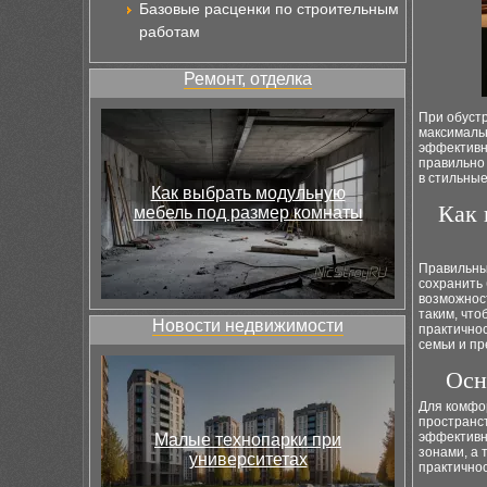
Базовые расценки по строительным
работам
Ремонт, отделка
При обуст
максималь
эффективн
правильно
в стильные
Как выбрать модульную
Как 
мебель под размер комнаты
Правильны
сохранить 
возможнос
таким, чт
Новости недвижимости
практично
семьи и пр
Осн
Для комфо
пространс
эффективн
Малые технопарки при
зонами, а
университетах
практично