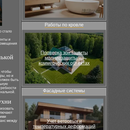
Работы по кровле
о стало
енты и
 помещения
Проверка зон защиты
нькой
молниезащиты на
коммерческих объектах
, чтобы
ры, но и
олжен быть
льную
требности
Фасадные системы
ональной.
ухни
низовать
ключают
чими
ланс между
Учет ветровых и
температурных деформаций