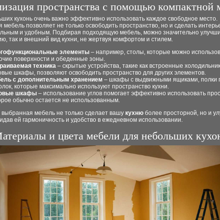
изация пространства с помощью компактной 
ьших кухонь очень важно эффективно использовать каждое свободное место.
 мебель позволяет не только освободить пространство, но и сделать интерь
льным и удобным. Подбирая подходящую мебель, можно значительно улучши
ю, так и внешний вид кухни, не жертвуя комфортом и стилем.
гофункциональные элементы
– например, столы, которые можно использов
очие поверхности и обеденные зоны.
раиваемая техника
– скрытые устройства, такие как встроенные холодильник
овые шкафы, позволяют освободить пространство для других элементов.
ель с дополнительным хранением
– шкафы с выдвижными ящиками, полки 
олок, которые максимально используют пространство кухни.
овые шкафы
– использование углов помогает эффективно использовать прос
орое обычно остается не использованным.
 выбранная мебель не только сделает вашу
кухню
более просторной, но и у
ридав ей гармоничность и удобство в ежедневном использовании.
атериалы и цвета мебели для небольших кухо