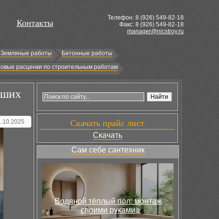
Телефон: 8 (
926
) 549-82-18
Контакты
Факс: 8 (926) 549-82-18
manager@nicstroy.ru
Земляные работы
Бетонные работы
овые расценки по строительным работам
ьших
1.10.2025
Скачать прайс лист
Скачать
Сам себе сантехник
Водяной тёплый пол: монтаж
своими руками