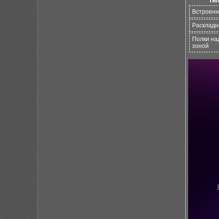
Тип
Встроен
Раскладн
Полки на
зоной