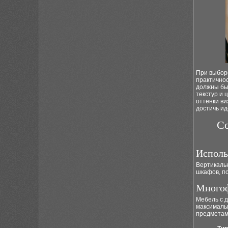
При выбо
практично
должны бы
текстур и 
оттенки в
достичь и
Со
Исполь
Вертикаль
шкафов, по
Многоф
Мебель с 
максималь
предметам