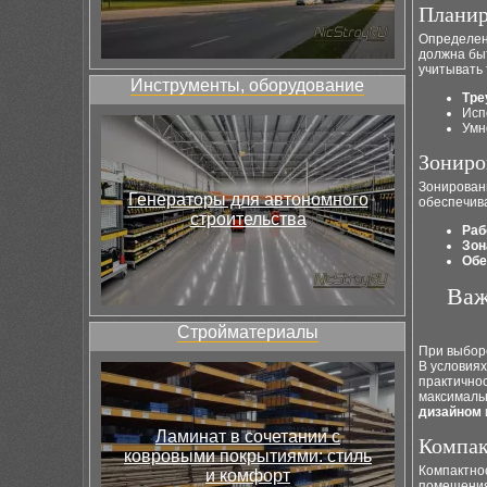
Планир
Определен
должна быт
учитывать
Инструменты, оборудование
Тре
Исп
Умн
Зониро
Зонирован
Генераторы для автономного
обеспечив
строительства
Раб
Зон
Обе
Важ
Стройматериалы
При выбор
В условиях
практично
максималь
дизайном
Ламинат в сочетании с
Компак
ковровыми покрытиями: стиль
Компактно
и комфорт
помещения