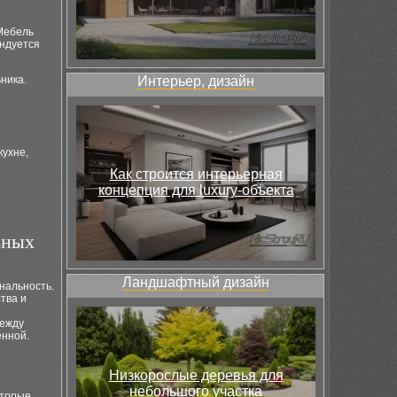
Мебель
ендуется
ника.
Интерьер, дизайн
кухне,
Как строится интерьерная
концепция для luxury-объекта
ьных
Ландшафтный дизайн
нальность.
тва и
между
енной.
Низкорослые деревья для
небольшого участка
оторые