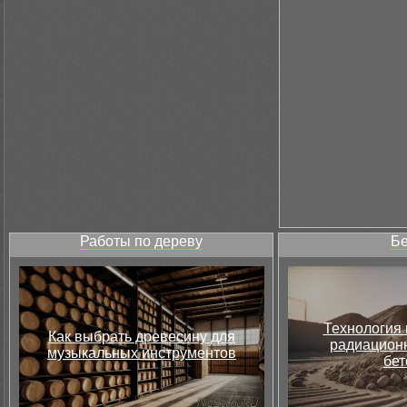
Работы по дереву
Бе
Технология 
Как выбрать древесину для
радиацион
музыкальных инструментов
бет