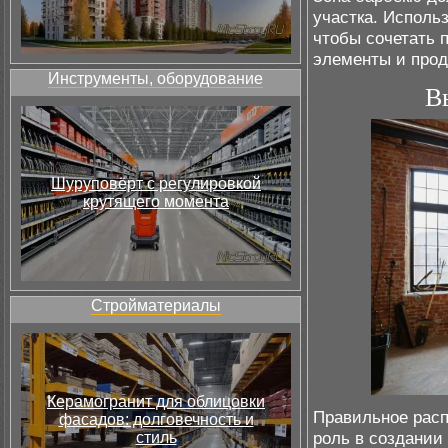
участка. Использ
чтобы сочетать 
элементы и про
Инструменты, оборудование
В
Шуруповёрт с регулировкой
крутящего момента
Стройматериалы
Керамогранит для облицовки
Правильное расп
фасадов: долговечность и
роль в создании
стиль