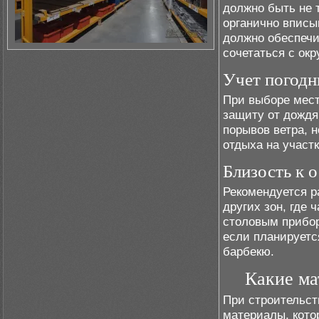
должно быть не 
органично вписы
должно обеспечи
сочетаться с ок
Учет погодн
При выборе мест
защиту от дождя
порывов ветра, 
отдыха на участк
Близость к 
Рекомендуется р
других зон, где 
столовым прибор
если планируетс
барбекю.
Какие ма
При строительст
материалы, кото