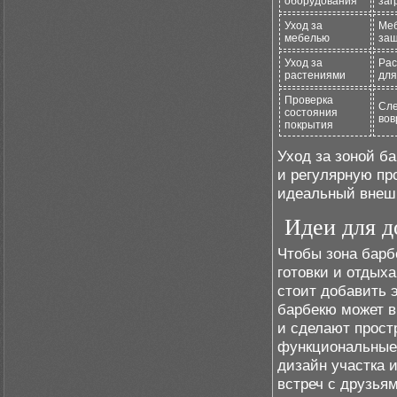
оборудования
заг
Уход за
Меб
мебелью
защ
Уход за
Рас
растениями
для
Проверка
Сле
состояния
вов
покрытия
Уход за зоной ба
и регулярную пр
идеальный внешн
Идеи для д
Чтобы зона барб
готовки и отдых
стоит добавить 
барбекю может в
и сделают прост
функциональные
дизайн участка 
встреч с друзья