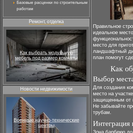
Базовые расценки по строительным
работам
Ремонт, отделка
Правильное стро
идеальное место
функциональност
место для приго
ландшафтный ди
Как выбрать модульную
план помогут сд
мебель под размер комнаты
Как об
Выбор места
Для создания ко
Новости недвижимости
место на участк
защищенным от в
Не забывайте пр
трубам.
Военные научно-технические
Интеграция 
центры
Зона барбекю до