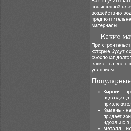
Важно учитывать
повышенной вла
воздействию вод
предпочтительне
материалы.
Какие ма
При строительст
которые будут с
обеспечат долго
влияет на внешн
условиям.
Популярные 
Кирпич
- пр
подходит дл
привлекате
Камень
- н
придает зо
идеально в
Металл
- и