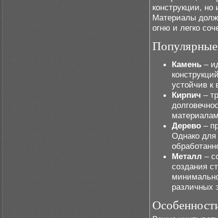
конструкции, но
Материалы должн
огню и легко со
Популярные 
Камень
– и
конструкци
устойчив к
Кирпич
– т
долговечнос
материалам
Дерево
– п
Однако для
обработанно
Металл
– с
создания с
минимально
различных 
Особенности