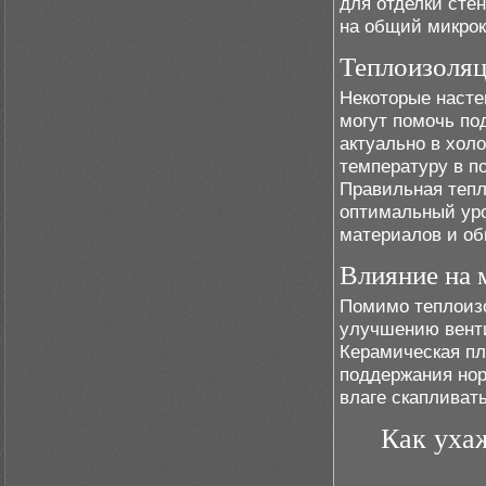
для отделки сте
на общий микрок
Теплоизоляц
Некоторые насте
могут помочь по
актуально в хол
температуру в п
Правильная тепл
оптимальный уро
материалов и об
Влияние на 
Помимо теплоизо
улучшению венти
Керамическая пл
поддержания нор
влаге скапливат
Как уха