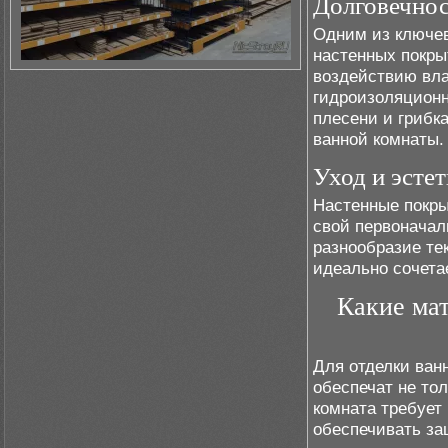
Долговечнос
Одним из ключев
настенных покры
воздействию вла
гидроизоляцион
плесени и грибк
ванной комнаты.
Уход и эсте
Настенные покрыт
свой первоначал
разнообразие те
идеально сочета
Какие мат
Для отделки ван
обеспечат не тол
комната требует
обеспечивать за