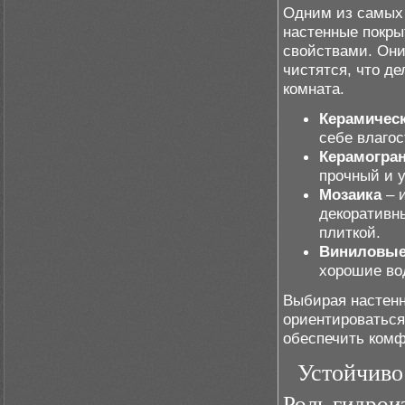
Одним из самых
настенные покр
свойствами. Они
чистятся, что д
комната.
Керамическ
себе влагос
Керамогра
прочный и 
Мозаика
– 
декоративны
плиткой.
Виниловые
хорошие во
Выбирая настенн
ориентироваться
обеспечить комф
Устойчиво
Роль гидрои