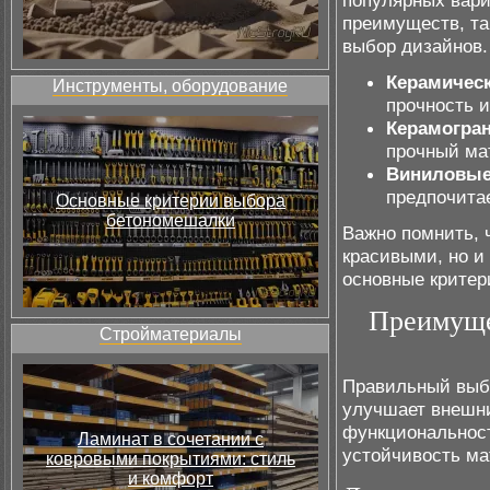
популярных вари
преимуществ, та
выбор дизайнов.
Керамическ
Инструменты, оборудование
прочность и
Керамогра
прочный ма
Виниловые
предпочитае
Основные критерии выбора
бетономешалки
Важно помнить, 
красивыми, но и
основные критер
Преимуще
Стройматериалы
Правильный выбо
улучшает внешни
функциональност
Ламинат в сочетании с
устойчивость мат
ковровыми покрытиями: стиль
и комфорт