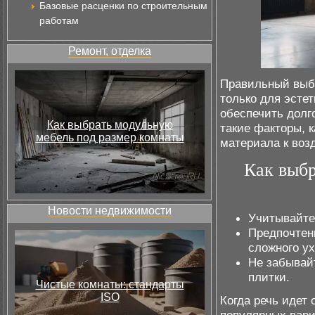
Базовые расценки по строительным
работам
Ремонт, отделка
Правильный выбо
только для эсте
обеспечить долг
Как выбрать модульную
такие факторы, к
мебель под размер комнаты
материала к воз
Как выбр
Новости недвижимости
Учитывайте
Предпочтен
сложного ух
Не забывай
плитки.
Чистые комнаты: стандарты
ISO
Когда речь идет