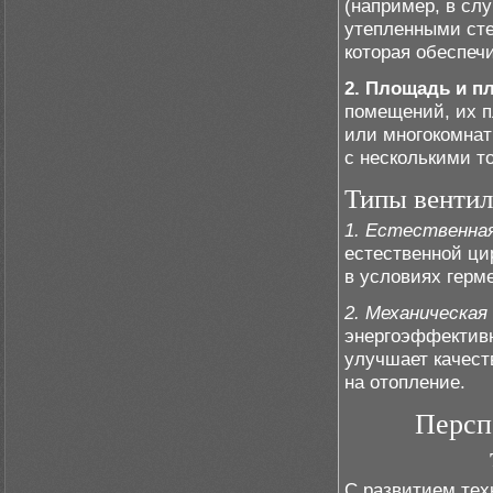
(например, в сл
утепленными сте
которая обеспеч
2. Площадь и п
помещений, их п
или многокомна
с несколькими т
Типы вентил
1. Естественна
естественной ци
в условиях герм
2. Механическая
энергоэффективн
улучшает качест
на отопление.
Персп
С развитием тех