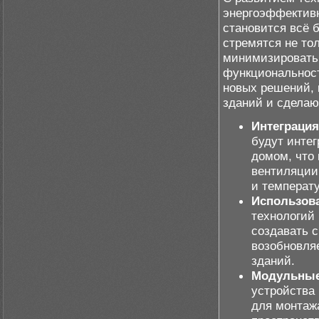
энергоэффективн
становится всё 
стремятся не то
минимизировать 
функциональност
новых решений, 
зданий и сделаю
Интеграция
будут инте
домом, что
вентиляции
и температ
Использова
технологий
создавать с
возобновля
зданий.
Модульные
устройства
для монтаж