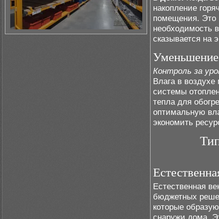
накопление горя
помещения. Это 
необходимость в
сказывается на 
Уменьшение 
Контроль за уро
Влага в воздухе
системы отоплен
тепла для обогр
оптимальную вла
экономить ресур
Тип
Естественна
Естественная ве
бюджетных решен
которые образую
снаружи дома. Э