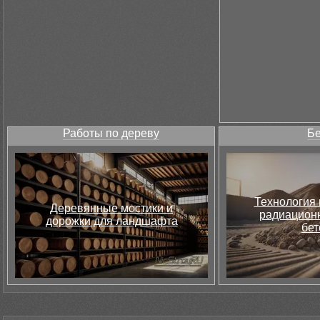
Работы по дереву
Бе
Технология 
Деревянные мостики и
радиацион
дорожки для ландшафта
бет