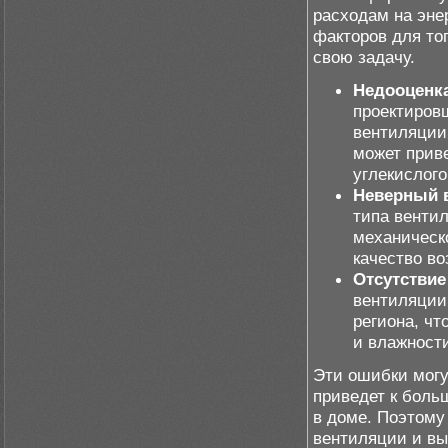
расходам на эне
факторов для то
свою задачу.
Недооценка
проектиров
вентиляции,
может прив
углекислого
Неверный 
типа венти
механическ
качество во
Отсутствие
вентиляции
региона, ч
и влажност
Эти ошибки могу
приведет к боль
в доме. Поэтому
вентиляции и вы