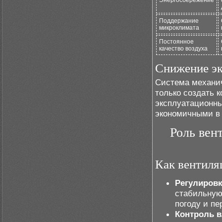
Энергосбережение
Поддержание
микроклимата
Постоянное
качество воздуха
Снижение эк
Система механич
только создать 
эксплуатационны
экономичными в 
Роль вен
Как вентиля
Регулировк
стабильную
погоду и п
Контроль в