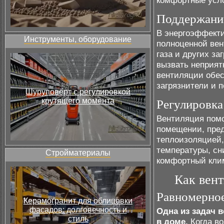
комфортные усло
Поддержание
В энергоэффекти
Инструменты, оборудование
полноценной вен
газа и других за
вызвать неприят
вентиляции обес
загрязнители и 
Шуруповёрт с регулировкой
крутящего момента
Регулировка
Вентиляция помо
помещении, пред
теплоизоляцией,
температуры, сн
Стройматериалы
комфортный клим
Как вент
Равномерное
Керамогранит для облицовки
фасадов: долговечность и
Одна из задач 
стиль
в доме.
Когда во