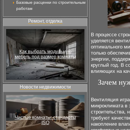
Базовые расценки по строительным
работам
Ремонт, отделка
В процессе стро
уделяется венти
оптимального ми
Как выбрать модульную
только обеспечи
мебель под размер комнаты
энергии, подде
круглый год. В 
влияющих на кач
Зачем ну
Новости недвижимости
Вентиляция игра
микроклимата в 
строительства, 
Чистые комнаты: стандарты
требуют качеств
ISO
накопление влаг