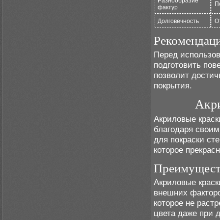
Разнообразие
П
фактур
Долговечность
О
Рекомендац
Перед использов
подготовить пов
позволит достич
покрытия.
Акри
Акриловые краск
благодаря своим
для покраски сте
которое прекрас
Преимущест
Акриловые краск
внешних факторо
которое не раст
цвета даже при 