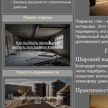
Базовые расценки по строительным
работам
Ремонт, отделка
Покраска стен –
интерьера. Этот
подчеркнуть его
Правильный выбо
долговечного рез
Как выбрать модульную
мебель под размер комнаты
П
Широкий вы
Благодаря огром
легко подобрать
Новости недвижимости
позволяет вопло
атмосферу дома 
Практичност
Чистые комнаты: стандарты
ISO