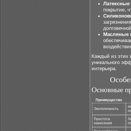
Латексные 
покрытие, ч
Силиконов
загрязнения
долговечной
Масляные 
обеспечива
воздействи
Каждый из этих 
уникального эфф
интерьера.
Особе
Основные п
Преимущество
Н
Экологичность
п
Простота
Л
нанесения
п